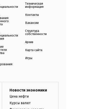
а
Техническая
нциальности
информация
а
Контакты
ования
енного
Вакансии
та
Структура
а
собственности
нциальности
ния
Архив
ние
ателя
Карта сайта
тва
Игры
ирования
Новости экономики
Цена нефти
Курсы валют