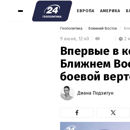
ЕВРОПА
АМЕРИКА
Б
Геополитика
Ближний Восток
9 июня,
12:40
2 
Впервые в 
Ближнем Во
боевой верт
Диана Подзигун