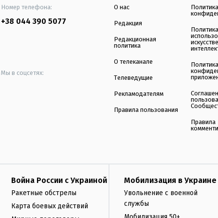
Номер телефона:
О нас
Политик
конфиде
+38 044 390 5077
Редакция
Политик
использ
Редакционная
искусств
политика
интеллек
О телеканале
Политик
конфиде
Мы в соцсетях:
приложе
Телеведущие
Соглаше
Рекламодателям
пользов
Сообщес
Правила пользования
Правила
коммент
Война России с Украиной
Мобилизация в Украине
Ракетные обстрелы
Увольнение с военной
службы
Карта боевых действий
Мобилизация 50+