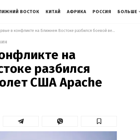
ЛИЖНИЙ ВОСТОК
КИТАЙ
АФРИКА
РОССИЯ
БОЛЬШЕ
 Впервые в конфликте на Ближнем Востоке разбился боевой вертолет США Apache 
мин
конфликте на
стоке разбился
олет США Apache