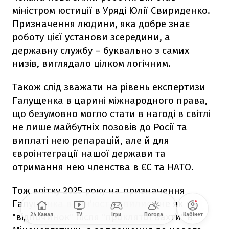
міністром юстиції в Уряді Юлії Свириденко.
Призначення людини, яка добре знає
роботу цієї установи зсередини, а
державну службу – буквально з самих
низів, виглядало цілком логічним.
Також слід зважати на рівень експертизи
Галущенка в царині міжнародного права,
що безумовно могло стати в нагоді в світлі
не лише майбутніх позовів до Росії та
виплаті нею репарацій, але й для
євроінтеграції нашої держави та
отримання нею членства в ЄС та НАТО.
Тож влітку 2025 року на призначення
Галущенка в Мін'юст дивилися не як на
"відпочинок" після "проклятої вахти" в
24 Канал
TV
Ігри
Погода
Кабінет