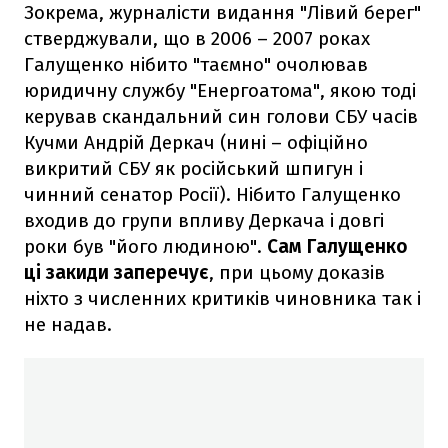
Зокрема, журналісти видання "Лівий берег"
стверджували, що в 2006 – 2007 роках
Галущенко нібито "таємно" очолював
юридичну службу "Енергоатома", якою тоді
керував скандальний син голови СБУ часів
Кучми Андрій Деркач (нині – офіційно
викритий СБУ як російський шпигун і
чинний сенатор Росії). Нібито Галущенко
входив до групи впливу Деркача і довгі
роки був "його людиною".
Сам Галущенко
ці закиди заперечує
, при цьому доказів
ніхто з численних критиків чиновника так і
не надав.