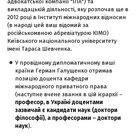
адвокатської компанії "ІЛА") та
викладацькій діяльності, яку розпочав ще в
2012 році в Інституті міжнародних відносин
(в народі цей виш відомий за
російськомвною абревіатурою КІМО)
Київського національного університету
імені Тараса Шевченка.
У провідному дипломатичному виші
країни Герман Галущенко отримав
позицію доцента кафедри
міжнародного приватного права
(наступне вчене звання в цій ієрархії –
професор, в Україні доцентами
зазвичай є кандидати наук (доктори
філософії), а професорами – доктори
наук
).