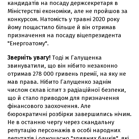
кандидатів на посаду держсекретаря в
Міністерстві економіки, але не пройшов за
конкурсом. Натомість у травні 2020 року
йому пощастило більше й він отримав
призначення на посаду віцепрезидента
"Енергоатому".
Зверніть увагу!
Тоді ж Галущенка
звинуватили, що він нібито незаконно
отримав 278 000 гривень премії, на яку не
мав права. Нібито Галущенко заднім
числом склав іспит з радіаційної безпеки,
що й стало приводом для призначення
фінансового заохочення. Але
бюрократичні розбірки завершились нічим.
Не в останню чергу через скандальну
репутацію персонажів в особі народних
депутатів і одночасно "зливних бачків", які