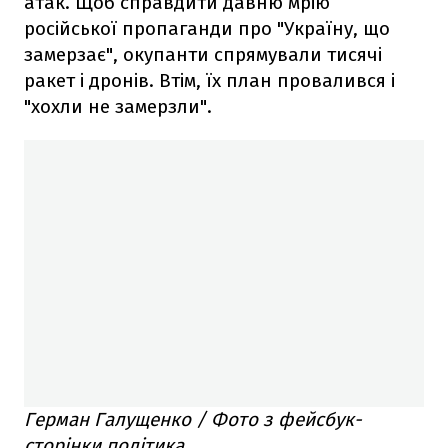
атак. Щоб справдити давню мрію
російської пропаганди про "Україну, що
замерзає", окупанти спрямували тисячі
ракет і дронів. Втім, їх план провалився і
"хохли не замерзли".
Герман Галущенко / Фото з фейсбук-
сторінки політика