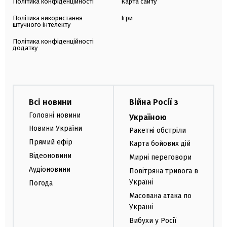
Політика конфіденційності
Карта сайту
Політика використання
Ігри
штучного інтелекту
Політика конфіденційності
додатку
Всі новини
Війна Росії з
Головні новини
Україною
Новини України
Ракетні обстріли
Прямий ефір
Карта бойових дій
Відеоновини
Мирні переговори
Аудіоновини
Повітряна тривога в
Україні
Погода
Масована атака по
Україні
Вибухи у Росії