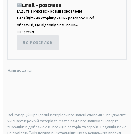
Email - розсилка
Будьте в курсі всіх новин і оновлень!
Перейдіть на сторінку наших розсилок, щоб
обрати ті, що відповідають вашим
інтересам.
ДО РОЗСИЛОК
Наші додатки:
android
apple
smart tv
samsung smart tv
Всі комерційні рекламні матеріали позначені словами "Спецпроєкт"
чи "Партнерський матеріал". Матеріали з позначкою "Експерт",
"Позиція" відображають позицію авторів та героїв. Редакція може
не поділяти їхніх поглядів. Детальніше щодо реклами та правил