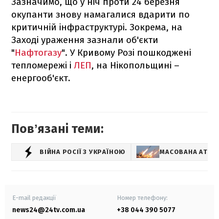
Зазначимо, що у ніч проти 24 березня
окупанти знову намагалися вдарити по
критичній інфраструктурі. Зокрема, на
Заході ураження зазнали об'єкти
"
Нафтогазу
". У Кривому Розі пошкоджені
тепломережі і
ЛЕП
, на Нікопольщині –
енергооб'єкт.
Повʼязані теми:
ВІЙНА РОСІЇ З УКРАЇНОЮ
МАСОВАНА АТАКА
E-mail редакції
Номер телефону:
news24@24tv.com.ua
+38 044 390 5077