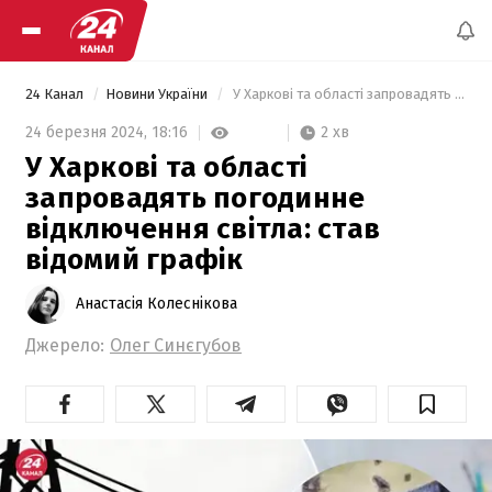
24 Канал
Новини України
 У Харкові та області запровадять погодинне відключення світла: став відомий графік 
2 хв
24 березня 2024,
18:16
У Харкові та області
запровадять погодинне
відключення світла: став
відомий графік
Анастасія Колеснікова
Джерело:
Олег Синєгубов