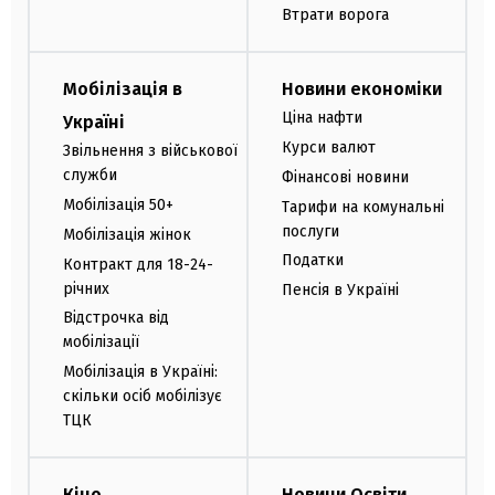
Втрати ворога
Мобілізація в
Новини економіки
Ціна нафти
Україні
Курси валют
Звільнення з військової
служби
Фінансові новини
Мобілізація 50+
Тарифи на комунальні
послуги
Мобілізація жінок
Податки
Контракт для 18-24-
річних
Пенсія в Україні
Відстрочка від
мобілізації
Мобілізація в Україні:
скільки осіб мобілізує
ТЦК
Кіно
Новини Освіти