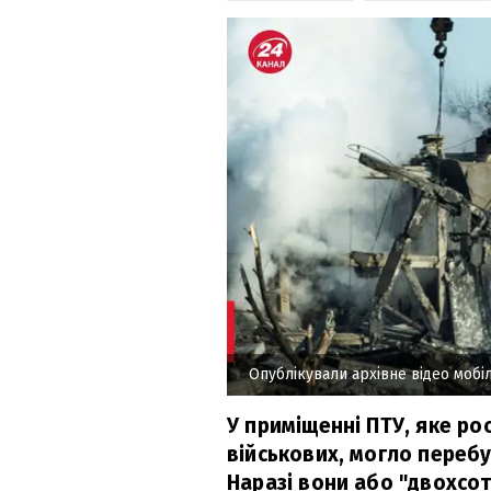
Опублікували архівне відео мобіл
У приміщенні ПТУ, яке р
військових, могло перебу
Наразі вони або "двохсоті