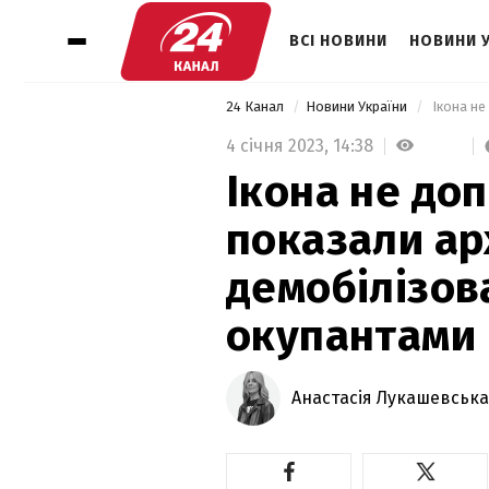
ВСІ НОВИНИ
НОВИНИ 
24 Канал
Новини України
4 січня 2023,
14:38
Ікона не до
показали арх
демобілізов
окупантами
Анастасія Лукашевська