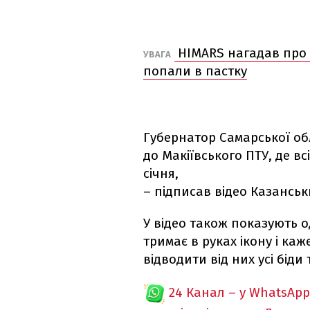
HIMARS нагадав про с
УВАГА
попали в пастку
Губернатор Самарської обл
до Макіївського ПТУ, де в
січня,
– підписав відео Казанськ
У відео також показують о
тримає в руках ікону і каж
відводити від них усі біди
24 Канал – у WhatsApp