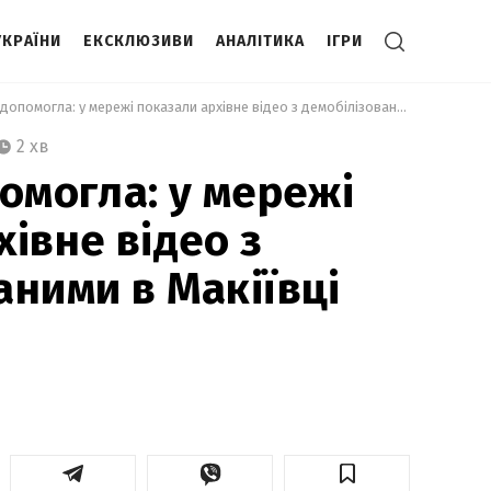
УКРАЇНИ
ЕКСКЛЮЗИВИ
АНАЛІТИКА
ІГРИ
 Ікона не допомогла: у мережі показали архівне відео з демобілізованими в Макіївці окупантами 
2 хв
помогла: у мережі
івне відео з
аними в Макіївці