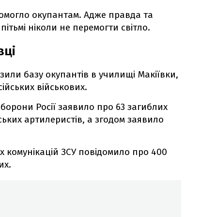
помогло окупантам. Адже правда та
 пітьмі ніколи не перемогти світло.
вці
азили базу окупантів в училищі Макіївки,
сійських військових.
оборони Росії заявило про 63 загиблих
ських артилеристів, а згодом заявило
х комунікацій ЗСУ повідомило про 400
их.