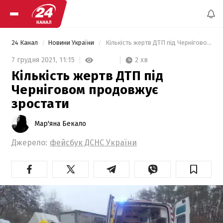
24 Канал
Новини України
 Кількість жертв ДТП під Черніговом продовжує зростати  
2 хв
7 грудня 2021,
11:15
Кількість жертв ДТП під
Черніговом продовжує
зростати
Мар'яна Бекало
Джерело:
фейсбук ДСНС України