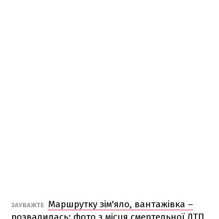
Маршрутку зім'яло, вантажівка –
ЗАУВАЖТЕ
розвалилась: фото з місця смертельної ДТП