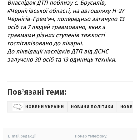
Внаслідок ДТП поблизу с. Брусилів,
#Чернігівської області, на автошляху Н-27
Чернігів-Грем'яч, попередньо загинуло 13
осіб та 7 людей травмовано, яких з
травмами різних ступенів тяжкості
госпіталізовано до лікарні.
До ліквідації наслідків ДТП від ДСНС
залучено 30 осіб та 13 одиниць техніки.
Повʼязані теми:
НОВИНИ УКРАЇНИ
НОВИНИ ПОЛІТИКИ
НОВИНИ 
E-mail редакції
Номер телефону: