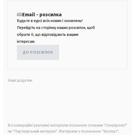
Email - розсилка
Будьте в курсі всіх новин і оновлень!
Перейдіть на сторінку наших розсилок, щоб
обрати ті, що відповідають вашим
інтересам.
ДО РОЗСИЛОК
Наші додатки:
android
apple
smart tv
samsung smart tv
Всі комерційні рекламні матеріали позначені словами "Спецпроєкт"
чи "Партнерський матеріал". Матеріали з позначкою "Експерт",