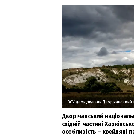
ЗСУ деокупували Дворічанський 
Дворічанський національ
східній частині Харківсько
особливість – крейдяні п