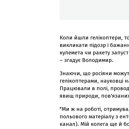
Коли йшли гелікоптери, то
викликати підозр і бажан
кулемета чи ракету запуст
– згадує Володимир.
Знаючи, що росіяни можут
гелікоптерами, науковці н
Працювали в полі, провод
явищ природи, пов'язаних
"Ми ж на роботі, отримув
польового матеріалу з ент
канал). Мій колега ще й бо