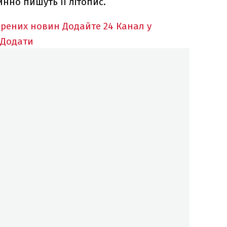
нно пишуть її літопис.
ірених новин
Додайте 24 Канал у
Додати