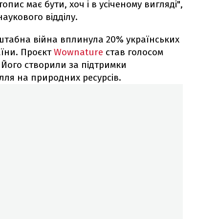
пис має бути, хоч і в усіченому вигляді",
аукового відділу.
табна війна вплинула 20% українських
аїни. Проєкт
Wownature
став голосом
 Його створили за підтримки
ілля на природних ресурсів.