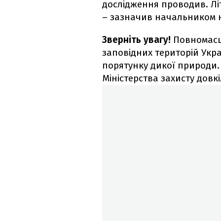
дослідження проводив. Літо
– зазначив начальником н
Зверніть увагу!
Повномасш
заповідних територій Укр
порятунку дикої природи.
Міністерства захисту довк