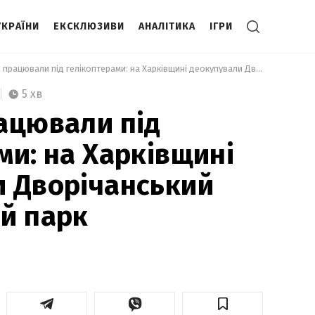
УКРАЇНИ
ЕКСКЛЮЗИВИ
АНАЛІТИКА
ІГРИ
 Науковці працювали під гелікоптерами: на Харківщині деокупували Дворічанський національний парк 
5 хв
ацювали під
ми: на Харківщині
 Дворічанський
й парк