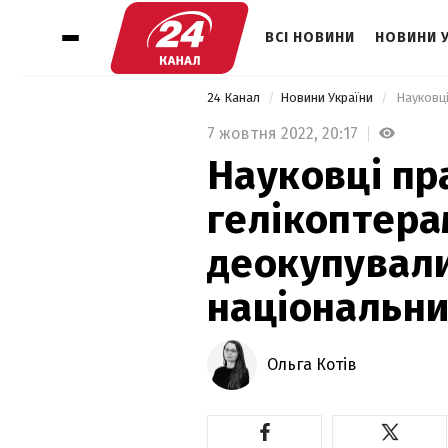
ВСІ НОВИНИ
НОВИНИ 
24 Канал
Новини України
7 жовтня 2022,
20:17
Науковці пр
гелікоптера
деокупували
національни
Ольга Котів