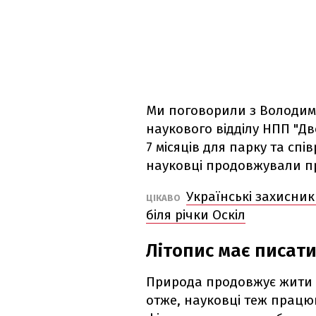
Ми поговорили з Володим
наукового відділу НПП "Дв
7 місяців для парку та спів
науковці продовжували п
Українські захисник
ЦІКАВО
біля річки Оскіл
Літопис має писат
Природа продовжує жити н
отже, науковці теж працюю