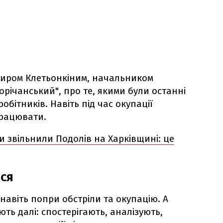
иром Клетьонкіним, начальником
орічанський", про те, якими були останні
робітників. Навіть під час окупації
рацювати.
и звільнили Подолів на Харківщині: це
ися
авіть попри обстріли та окупацію. А
ть далі: спостерігають, аналізують,