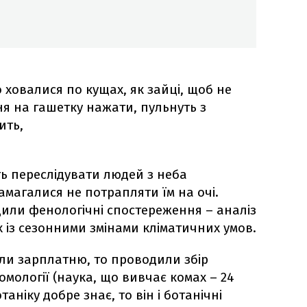
 ховалися по кущах, як зайці, щоб не
ня на гашетку нажати, пульнуть з
ить,
ь переслідувати людей з неба
амагалися не потрапляти їм на очі.
или фенологічні спостереження – аналіз
 із сезонними змінами кліматичних умов.
али зарплатню, то проводили збір
омології (наука, що вивчає комах – 24
таніку добре знає, то він і ботанічні