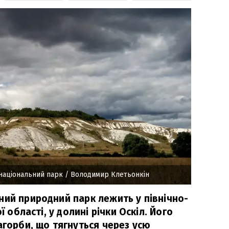
національний парк
/ Володимир Клетьонкін
ний природний парк лежить у північно-
ї області, у долині річки Оскіл. Його
агорби, що тягнуться через усю