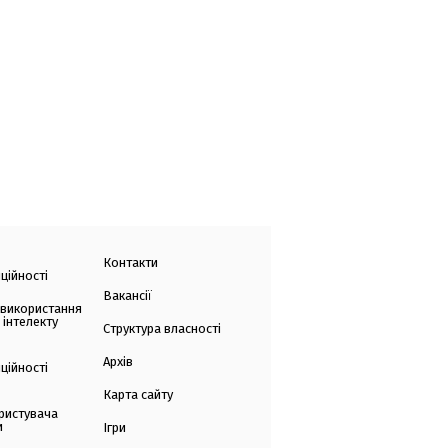
Контакти
ційності
Вакансії
 використання
 інтелекту
Структура власності
Архів
ційності
Карта сайту
ристувача
и
Ігри