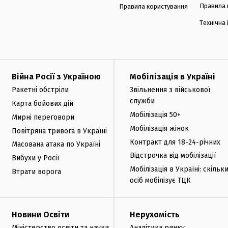
Правила 
Правила користування
Технічна
Війна Росії з Україною
Мобілізація в Україні
Ракетні обстріли
Звільнення з військової
служби
Карта бойових дій
Мобілізація 50+
Мирні переговори
Мобілізація жінок
Повітряна тривога в Україні
Контракт для 18-24-річних
Масована атака по Україні
Відстрочка від мобілізації
Вибухи у Росії
Мобілізація в Україні: скільк
Втрати ворога
осіб мобілізує ТЦК
Новини Освіти
Нерухомість
Міністерство освіти та науки
Аналітика ринку