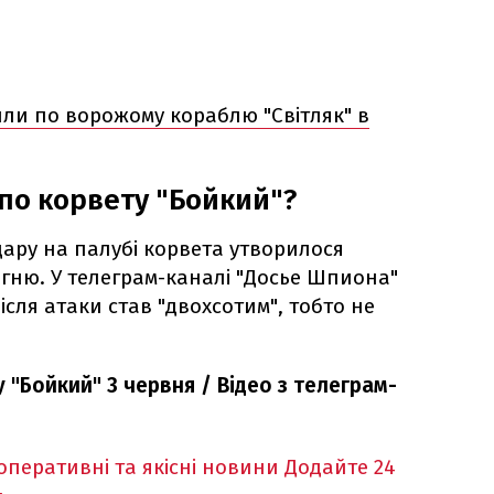
или по ворожому кораблю "Світляк" в
 по корвету "Бойкий"?
удару на палубі корвета утворилося
огню. У телеграм-каналі "Досье Шпиона"
сля атаки став "двохсотим", тобто не
 "Бойкий" 3 червня / Відео з телеграм-
оперативні та якісні новини
Додайте 24