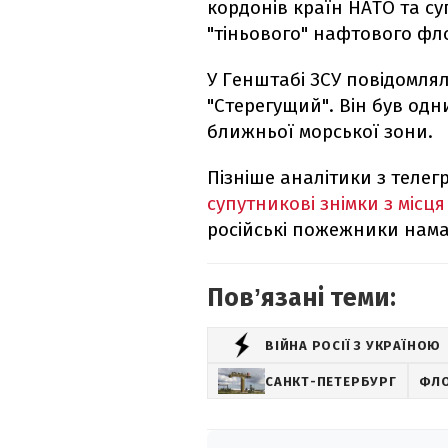
кордонів країн НАТО та с
"тіньового" нафтового фл
У Генштабі ЗСУ повідомлял
"Стерегущий". Він був одн
ближньої морської зони.
Пізніше аналітики з теле
супутникові знімки з місц
російські пожежники нама
Повʼязані теми:
ВІЙНА РОСІЇ З УКРАЇНОЮ
САНКТ-ПЕТЕРБУРГ
ФЛ