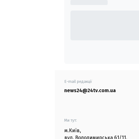
E-mail редакції
news24@24tv.com.ua
Ми тут:
м.Київ
,
вул. Володимирська
61/11,