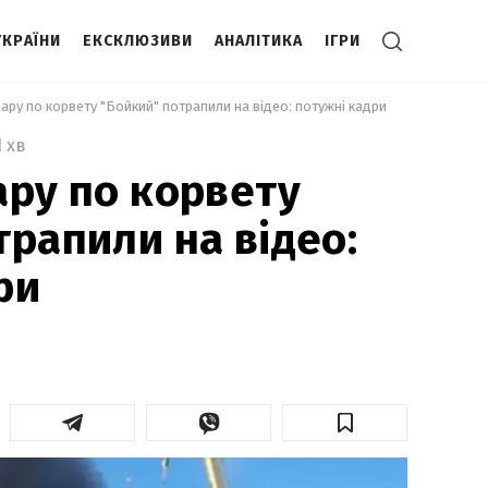
УКРАЇНИ
ЕКСКЛЮЗИВИ
АНАЛІТИКА
ІГРИ
дару по корвету "Бойкий" потрапили на відео: потужні кадри 
1 хв
ару по корвету
трапили на відео:
ри