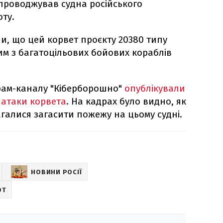
упроводжував судна російського
оту.
и, що цей корвет проєкту 20380 типу
им з багатоцільових бойових кораблів
грам-каналу "Кіберборошно"
опублікували
я атаки корвета
. На кадрах було видно, як
галися загасити пожежу на цьому судні.
НОВИНИ РОСІЇ
ОТ