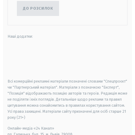
ДО РОЗСИЛОК
Наші додатки:
android
apple
smart tv
samsung smart tv
Всі комерційні рекламні матеріали позначені словами "Спецпроєкт"
чи "Партнерський матеріал". Матеріали з позначкою "Експерт",
"Позиція" відображають позицію авторів та героїв. Редакція може
не поділяти їхніх поглядів. Детальніше щодо реклами та правил
цитування можна ознайомитись в правилах користування сайтом.
Усі права захищені.
Матеріали сайту призначені для осіб старше
21
року (21+)
Онлайн-медіа «24 Канал»
пл. Галицька, буд. 15, м. Львів, 79008