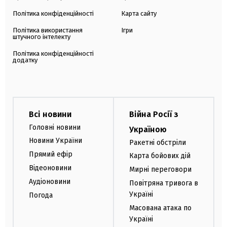
Політика конфіденційності
Карта сайту
Політика використання
Ігри
штучного інтелекту
Політика конфіденційності
додатку
Всі новини
Війна Росії з
Головні новини
Україною
Новини України
Ракетні обстріли
Прямий ефір
Карта бойових дій
Відеоновини
Мирні переговори
Аудіоновини
Повітряна тривога в
Україні
Погода
Масована атака по
Україні