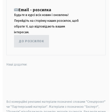
Email - розсилка
Будьте в курсі всіх новин і оновлень!
Перейдіть на сторінку наших розсилок, щоб
обрати ті, що відповідають вашим
інтересам.
ДО РОЗСИЛОК
Наші додатки:
android
apple
smart tv
samsung smart tv
Всі комерційні рекламні матеріали позначені словами "Спецпроєкт"
чи "Партнерський матеріал". Матеріали з позначкою "Експерт",
"Позиція" відображають позицію авторів та героїв. Редакція може