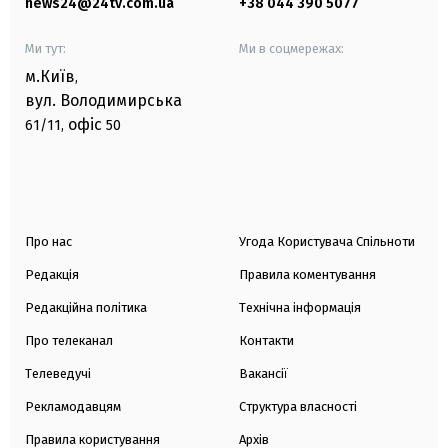
news24@24tv.com.ua
+38 044 390 5077
Ми тут:
Ми в соцмережах:
м.Київ
,
вул. Володимирська
офіс
61/11,
50
Про нас
Угода Користувача Спільноти
Редакція
Правила коментування
Редакційна політика
Технічна інформація
Про телеканал
Контакти
Телеведучі
Вакансії
Рекламодавцям
Структура власності
Правила користування
Архів