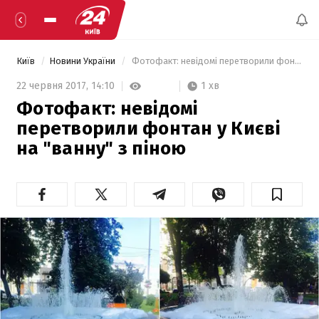
Київ
Новини України
 Фотофакт: невідомі перетворили фонтан у Києві на "ванну" з піною  
1 хв
22 червня 2017,
14:10
Фотофакт: невідомі
перетворили фонтан у Києві
на "ванну" з піною