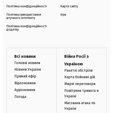
Політика конфіденційності
Карта сайту
Політика використання
Ігри
штучного інтелекту
Політика конфіденційності
додатку
Всі новини
Війна Росії з
Головні новини
Україною
Новини України
Ракетні обстріли
Прямий ефір
Карта бойових дій
Відеоновини
Мирні переговори
Аудіоновини
Повітряна тривога в
Україні
Погода
Масована атака по
Україні