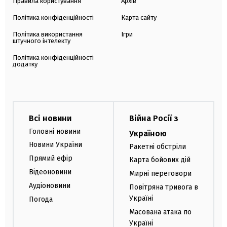
Правила користування
Архів
Політика конфіденційності
Карта сайту
Політика використання
Ігри
штучного інтелекту
Політика конфіденційності
додатку
Всі новини
Війна Росії з
Головні новини
Україною
Новини України
Ракетні обстріли
Прямий ефір
Карта бойових дій
Відеоновини
Мирні переговори
Аудіоновини
Повітряна тривога в
Україні
Погода
Масована атака по
Україні