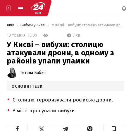
Київ
Вибухи у Києві
 У Києві – вибухи: столицю атакували дрони, в одному з районів упали уламки 
3 хв
13 травня,
13:06
У Києві – вибухи: столицю
атакували дрони, в одному з
районів упали уламки
Тетяна Бабич
ОСНОВНІ ТЕЗИ
Столицю тероризували російські дрони.
У місті пролунали вибухи.