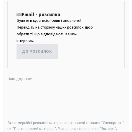
Email - розсилка
Будьте в курсі всіх новин і оновлень!
Перейдіть на сторінку наших розсилок, щоб
обрати ті, що відповідають вашим
інтересам.
ДО РОЗСИЛОК
Наші додатки:
android
apple
smart tv
samsung smart tv
Всі комерційні рекламні матеріали позначені словами "Спецпроєкт"
чи "Партнерський матеріал". Матеріали з позначкою "Експерт",