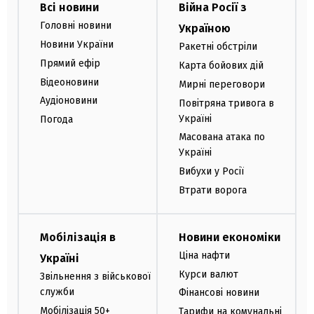
Всі новини
Війна Росії з
Головні новини
Україною
Новини України
Ракетні обстріли
Прямий ефір
Карта бойових дій
Відеоновини
Мирні переговори
Аудіоновини
Повітряна тривога в
Україні
Погода
Масована атака по
Україні
Вибухи у Росії
Втрати ворога
Мобілізація в
Новини економіки
Ціна нафти
Україні
Курси валют
Звільнення з військової
служби
Фінансові новини
Мобілізація 50+
Тарифи на комунальні