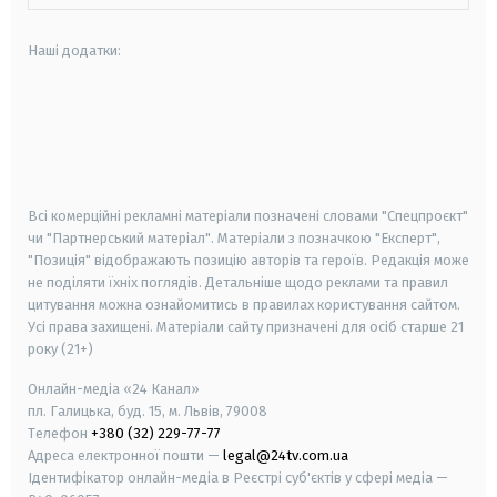
Наші додатки:
android
apple
smart tv
samsung smart tv
Всі комерційні рекламні матеріали позначені словами "Спецпроєкт"
чи "Партнерський матеріал". Матеріали з позначкою "Експерт",
"Позиція" відображають позицію авторів та героїв. Редакція може
не поділяти їхніх поглядів. Детальніше щодо реклами та правил
цитування можна ознайомитись в правилах користування сайтом.
Усі права захищені.
Матеріали сайту призначені для осіб старше
21
року (21+)
Онлайн-медіа «24 Канал»
пл. Галицька, буд. 15, м. Львів, 79008
Телефон
+380 (32) 229-77-77
Адреса електронної пошти —
legal@24tv.com.ua
Ідентифікатор онлайн-медіа в Реєстрі суб'єктів у сфері медіа —