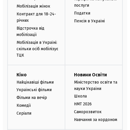
послуги
Мобілізація жінок
Податки
Контракт для 18-24-
річних
Пенсія в Україні
Відстрочка від
мобілізації
Мобілізація в Україні:
скільки осіб мобілізує
ТЦК
Кіно
Новини Освіти
Найцікавіші фільми
Міністерство освіти та
науки України
Українські фільми
Школа
Фільми на вечір
НМТ 2026
Комедії
Саморозвиток
Серіали
Навчання за кордоном