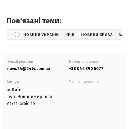
Повʼязані теми:
НОВИНИ УКРАЇНИ
КИЇВ
НОВИНИ КИЄВА
ЗАБ
E-mail редакції
Номер телефону:
news24@24tv.com.ua
+38 044 390 5077
Ми тут:
Ми в соцмережах:
м.Київ
,
вул. Володимирська
офіс
61/11,
50