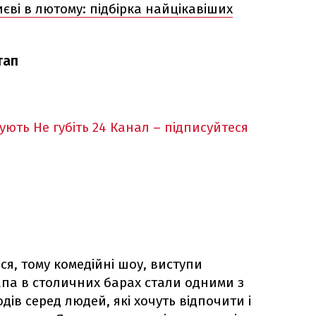
иєві в лютому: підбірка найцікавіших
тап
кують
Не губіть 24 Канал – підписуйтеся
ся, тому комедійні шоу, виступи
апа в столичних барах стали одними з
ів серед людей, які хочуть відпочити і