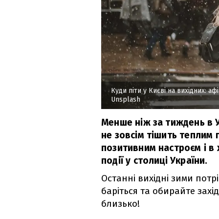
Куди піти у Києві на вихідних: а
Unsplash
Менше ніж за тиждень в У
не зовсім тішить теплим 
позитивним настроєм і в 
події у столиці України.
Останні вихідні зими потр
баріться та обирайте захі
близько!