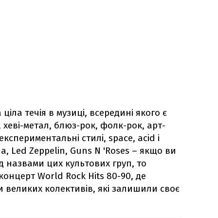
 ціла течія в музиці, всередині якого є
 хеві-метал, блюз-рок, фолк-рок, арт-
експериментальні стилі, space, acid і
na, Led Zeppelin, Guns N 'Roses – якщо ви
д назвами цих культових груп, то
концерт World Rock Hits 80-90, де
и великих колективів, які залишили своє