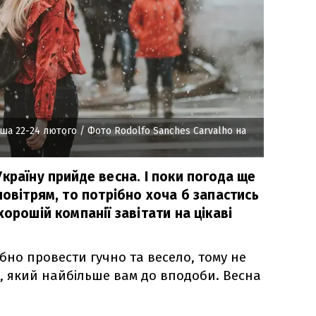
фіша 22-24 лютого
/ Фото Rodolfo Sanches Carvalho на
країну прийде весна. І поки погода ще
повітрям, то потрібно хоча б запастись
хорошій компанії завітати на цікаві
ібно провести гучно та весело, тому не
д, який найбільше вам до вподоби. Весна