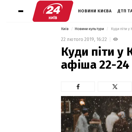
НОВИНИ КИЄВА
ДТП ТА
Київ
Новини культури
 Куди піти у
22 лютого 2019,
16:22
Куди піти у 
афіша 22-24