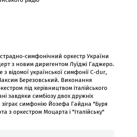
страдно-симфонічний оркестр України
ерт з новим диригентом Луїджі Гаджеро.
 з відомої української симфонії C-dur,
Максим Березовський. Виконання
кестром під керівництвом італійського
ані завдяки симбіозу двох дружніх
тр зіграє симфонію Йозефа Гайдна "Буря
та з оркестром Моцарта і "Італійську"