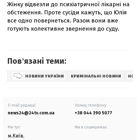
Жінку відвезли до психіатричної лікарні на
обстеження. Проте сусіди кажуть, що Юлія
все одно повернеться. Разом вони вже
готують колективне звернення до суду.
Повʼязані теми:
НОВИНИ УКРАЇНИ
КРИМІНАЛЬНІ НОВИНИ
НОВИ
E-mail редакції
Номер телефону:
news24@24tv.com.ua
+38 044 390 5077
Ми тут:
Ми в соцмережах:
м.Київ
,