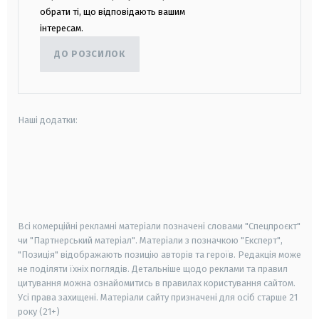
обрати ті, що відповідають вашим
інтересам.
ДО РОЗСИЛОК
Наші додатки:
android
apple
smart tv
samsung smart tv
Всі комерційні рекламні матеріали позначені словами "Спецпроєкт"
чи "Партнерський матеріал". Матеріали з позначкою "Експерт",
"Позиція" відображають позицію авторів та героїв. Редакція може
не поділяти їхніх поглядів. Детальніше щодо реклами та правил
цитування можна ознайомитись в правилах користування сайтом.
Усі права захищені.
Матеріали сайту призначені для осіб старше
21
року (21+)