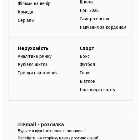
Школа
Фільми на вечір
НМТ 2026
Комедії
Саморозвиток
Серіали
Навчання за кордоном
Нерухомість
Спорт
Аналітика ринку
Бокс
Купівля житла
Футбол
Тренди і натхнення
Теніс
Біатлон
Інші види спорту
Email - розсилка
Будьте в курсі всіх новин і оновлень!
Перейдіть на сторінку наших розсилок, щоб