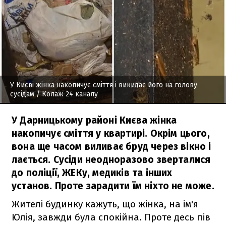
У Києві жінка накопичує сміття і викидає його на голову
сусідам
/ Колаж 24 каналу
У Дарницькому районі Києва жінка
накопичує сміття у квартирі. Окрім цього,
вона ще часом виливає бруд через вікно і
лається. Сусіди неодноразово зверталися
до поліції, ЖЕКу, медиків та інших
установ. Проте зарадити їм ніхто не може.
Жителі будинку кажуть, що жінка, на ім'я
Юлія, завжди була спокійна. Проте десь пів