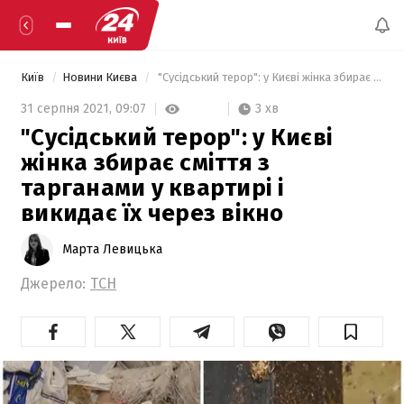
Київ
Новини Києва
 "Сусідський терор": у Києві жінка збирає сміття з тарганами у квартирі і викидає їх через вікно 
3 хв
31 серпня 2021,
09:07
"Сусідський терор": у Києві
жінка збирає сміття з
тарганами у квартирі і
викидає їх через вікно
Марта Левицька
Джерело:
ТСН