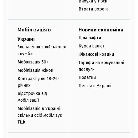
Вибухи у Росії
Втрати ворога
Мобілізація в
Новини економіки
Ціна нафти
Україні
Курси валют
Звільнення з військової
служби
Фінансові новини
Мобілізація 50+
Тарифи на комунальні
послуги
Мобілізація жінок
Податки
Контракт для 18-24-
річних
Пенсія в Україні
Відстрочка від
мобілізації
Мобілізація в Україні:
скільки осіб мобілізує
ТЦК