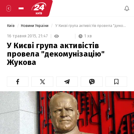
Київ
Новини України
 У Києві група активістів провела "декомунізацію" Жукова 
1 хв
16 травня 2015,
21:47
У Києві група активістів
провела "декомунізацію"
Жукова