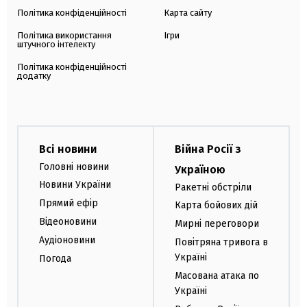
Політика конфіденційності
Карта сайту
Політика використання
Ігри
штучного інтелекту
Політика конфіденційності
додатку
Всі новини
Війна Росії з
Головні новини
Україною
Новини України
Ракетні обстріли
Прямий ефір
Карта бойових дій
Відеоновини
Мирні переговори
Аудіоновини
Повітряна тривога в
Україні
Погода
Масована атака по
Україні