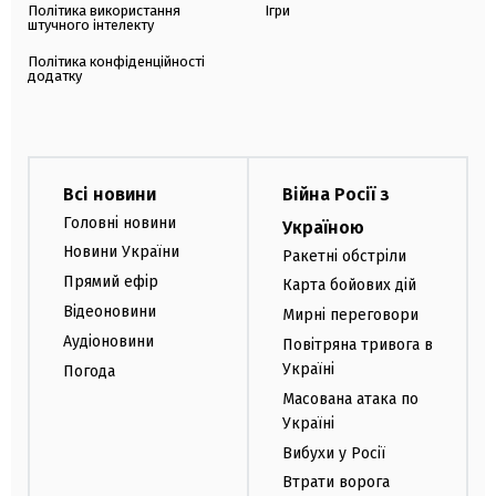
Політика використання
Ігри
штучного інтелекту
Політика конфіденційності
додатку
Всі новини
Війна Росії з
Головні новини
Україною
Новини України
Ракетні обстріли
Прямий ефір
Карта бойових дій
Відеоновини
Мирні переговори
Аудіоновини
Повітряна тривога в
Україні
Погода
Масована атака по
Україні
Вибухи у Росії
Втрати ворога