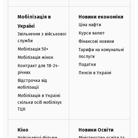
Мобілізація в
Новини економіки
Ціна нафти
Україні
Курси валют
Звільнення з військової
служби
Фінансові новини
Мобілізація 50+
Тарифи на комунальні
послуги
Мобілізація жінок
Податки
Контракт для 18-24-
річних
Пенсія в Україні
Відстрочка від
мобілізації
Мобілізація в Україні:
скільки осіб мобілізує
ТЦК
Кіно
Новини Освіти
Найцікавіші фільми
Міністерство освіти та