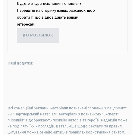
Будьте в курсі всіх новин і оновлень!
Перейдіть на сторінку наших розсилок, щоб
обрати ті, що відповідають вашим
інтересам.
ДО РОЗСИЛОК
Наші додатки:
android
apple
smart tv
samsung smart tv
Всі комерційні рекламні матеріали позначені словами "Спецпроєкт"
чи "Партнерський матеріал". Матеріали з позначкою "Експерт",
"Позиція" відображають позицію авторів та героїв. Редакція може
не поділяти їхніх поглядів. Детальніше щодо реклами та правил
цитування можна ознайомитись в правилах користування сайтом.