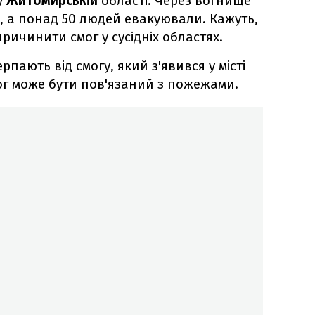
у
Житомирській
області. Через вогнище
в, а понад 50 людей евакуювали. Кажуть,
ричинити смог у сусідніх областях.
рпають від смогу, який з'явився у місті
Смог може бути пов'язаний з пожежами.