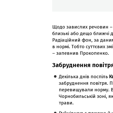
Щодо завислих речовин – 
близькі або дещо ближчі 
Радіаційний фон, за дани
в нормі. Тобто суттєвих зм
– запевнив Прокопенко.
Забруднення повітря
Декілька днів поспіль
К
забруднення повітря. 
перевищували норму. В
Чорнобильській зоні, я
трави.