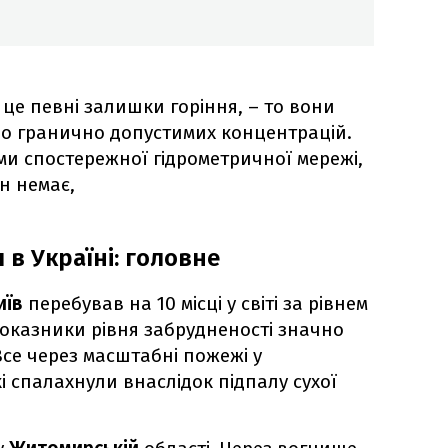
це певні залишки горіння, – то вони
до гранично допустимих концентрацій.
ми спостережної гідрометричної мережі,
ін немає,
 в Україні: головне
иїв
перебував на 10 місці у світі за рівнем
Показники рівня забрудненості значно
се через масштабні пожежі у
кі спалахнули внаслідок підпалу сухої