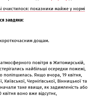
ві очистилося: показники майже у нормі
ся завдяки:
а короткочасним дощам.
ь атмосферного повітря в Житомирській,
остерігались найбільші осередки пожежі,
но поліпшилась. Якщо вчора, 19 квітня,
 Київської, Чернігівської, Вінницької та
значали таке явище, як задимленість або
 квітня воно вже відсутнє,