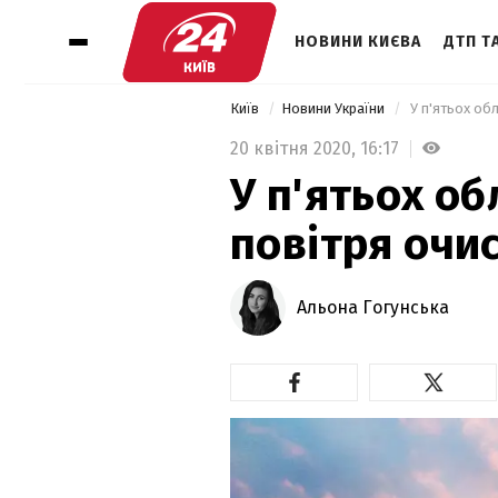
НОВИНИ КИЄВА
ДТП ТА
Київ
Новини України
 У п'ятьох об
20 квітня 2020,
16:17
У п'ятьох об
повітря очи
Альона Гогунська