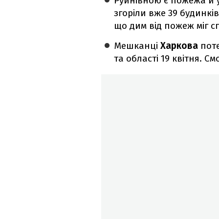
Р
уйнівною є пожежа й 
згоріли вже 39 будинкі
що дим від пожеж міг сп
Мешканці
Харкова
поте
та області 19 квітня. 