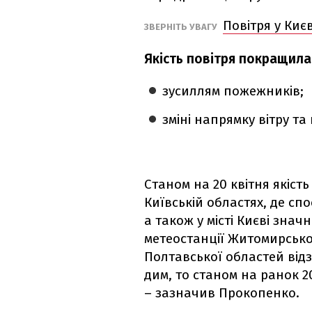
Повітря у Киє
ЗВЕРНІТЬ УВАГУ
Якість повітря покращила
зусиллям пожежників;
зміні напрямку вітру т
Станом на 20 квітня якіст
Київській областях, де сп
а також у місті Києві знач
метеостанції Житомирської,
Полтавської областей від
дим, то станом на ранок 20
– зазначив Прокопенко.