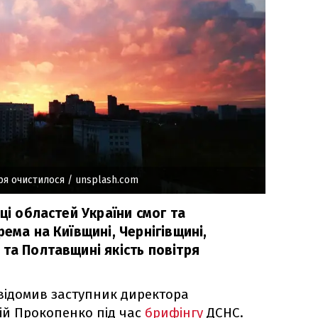
тря очистилося
/ unsplash.com
зці областей України смог та
рема на Київщині, Чернігівщині,
та Полтавщині якість повітря
повідомив заступник директора
ій Прокопенко під час
брифінгу
ДСНС.