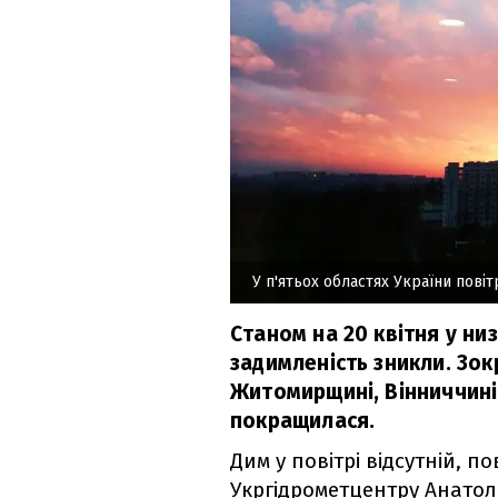
У п'ятьох областях України пові
Станом на 20 квітня у ни
задимленість зникли. Зок
Житомирщині, Вінниччині 
покращилася.
Дим у повітрі відсутній, 
Укргідрометцентру Анатол