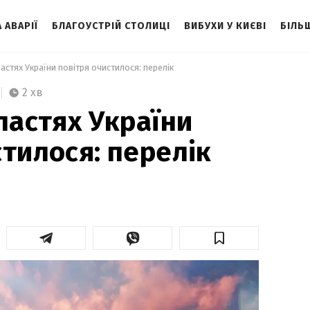
 АВАРІЇ
БЛАГОУСТРІЙ СТОЛИЦІ
ВИБУХИ У КИЄВІ
БІЛЬ
ластях України повітря очистилося: перелік 
2 хв
ластях України
стилося: перелік