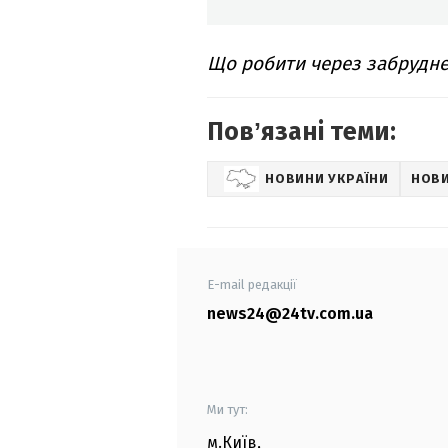
Що робити через забрудне
Повʼязані теми:
НОВИНИ УКРАЇНИ
НОВИ
E-mail редакції
news24@24tv.com.ua
Ми тут:
м.Київ
,