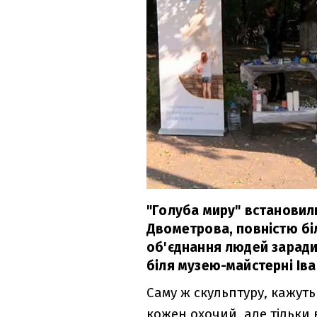
"Голуба миру" встановили
Двометрова, повністю бі
об'єднання людей заради
біля музею-майстерні Іва
Саму ж скульптуру, кажуть
кожен охочий, але тільки 