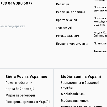
+38 044 390 5077
Редакція
Політика
штучного
Редакційна політика
Політика
Про телеканал
конфіден
додатку
Ми в соцмережах:
Телеведучі
Угода Ко
Спільнот
Рекламодавцям
Правила 
Правила користування
Технічна
Війна Росії з Україною
Мобілізація в Україні
Ракетні обстріли
Звільнення з військової
служби
Карта бойових дій
Мобілізація 50+
Мирні переговори
Мобілізація жінок
Повітряна тривога в Україні