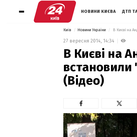
НОВИНИ КИЄВА
ДТП ТА
Київ
Новини України
 В Києві на А
27 вересня 2014,
14:34
В Києві на А
встановили 
(Відео)