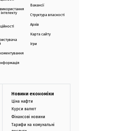
Вакансії
 використання
 інтелекту
Структура власності
Архів
ційності
Карта сайту
ристувача
и
Ігри
коментування
 інформація
Новини економіки
Ціна нафти
Курси валют
Фінансові новини
Тарифи на комунальні