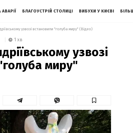
 АВАРІЇ
БЛАГОУСТРІЙ СТОЛИЦІ
ВИБУХИ У КИЄВІ
БІЛЬ
ндріївському узвозі встановили "голуба миру" (Відео) 
1 хв
ндріївському узвозі
"голуба миру"