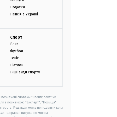
послуги
Податки
и
Пенсія в Україні
Спорт
Бокс
Футбол
Теніс
Біатлон
Інші види спорту
и позначені словами "Спецпроєкт" чи
ли з позначкою "Експерт", "Позиція"
героїв. Редакція може не поділяти їхніх
ами та правил цитування можна