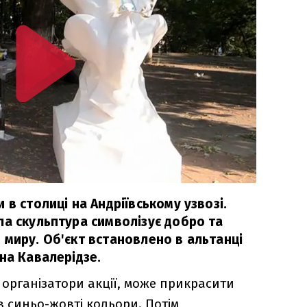
 в столиці на Андріївському узвозі.
ла скульптура символізує добро та
 миру. Об'єкт встановлено в альтанці
на Кавалерідзе.
 організатори акції, може прикрасити
в синьо-жовті кольори. Потім