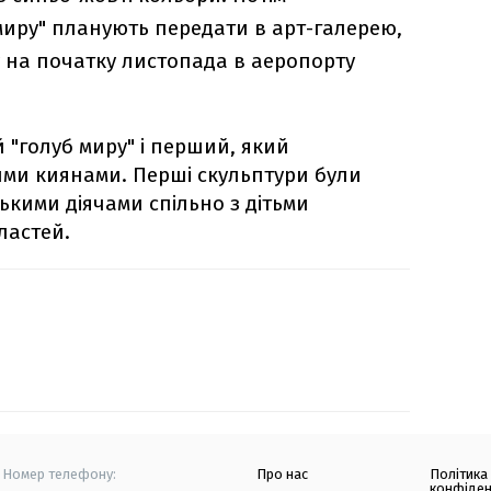
иру" планують передати в арт-галерею,
 на початку листопада в аеропорту
 "голуб миру" і перший, який
ми киянами. Перші скульптури були
ькими діячами спільно з дітьми
ластей.
Номер телефону:
Про нас
Політика
конфіден