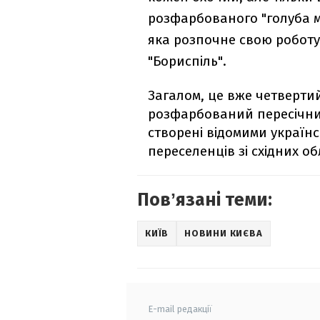
розфарбованого "голуба м
яка розпочне свою роботу
"Бориспіль".
Загалом, це вже четвертий
розфарбований пересічни
створені відомими українс
переселенців зі східних об
Повʼязані теми:
КИЇВ
НОВИНИ КИЄВА
E-mail редакції