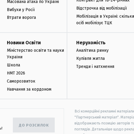
Контракт для 18-24-річних
Масована атака по Україні
Відстрочка від мобілізації
Вибухи у Росії
Мобілізація в Україні: скільк
Втрати ворога
осіб мобілізує ТЦК
Новини Освіти
Нерухомість
Міністерство освіти та науки
Аналітика ринку
України
Купівля житла
Школа
Тренди і натхнення
НМТ 2026
Саморозвиток
Навчання за кордоном
Всі комерційні рекламні матеріал
"Партнерський матеріал". Матеріа
відображають позицію авторів та 
ДО РОЗСИЛОК
ь!
поглядів. Детальніше щодо рекл