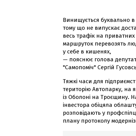
Винищується буквально в 
тому що не випускає доста
весь трафік на приватних 
маршруток перевозять лю
у себе в кишенях,
— пояснює голова депутат
"Самопоміч" Сергій Гусовс
Тяжкі часи для підприємст
територію Автопарку, на 
із Оболоні на Троєщину. Н
інвестора обіцяла облашту
розповідають у профспілці
плану протоколу модерніза