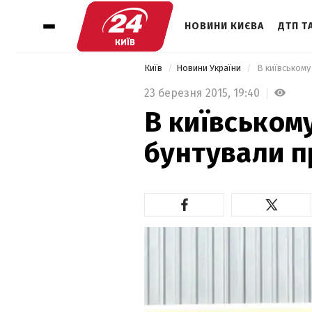
НОВИНИ КИЄВА
ДТП ТА
Київ
Новини України
 В київському
23 березня 2015,
19:40
В київськом
бунтували п