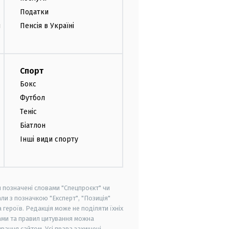
Податки
и
Пенсія в Україні
Спорт
Бокс
Футбол
Теніс
Біатлон
Інші види спорту
и позначені словами "Спецпроєкт" чи
ли з позначкою "Експерт", "Позиція"
героїв. Редакція може не поділяти їхніх
ами та правил цитування можна
вання сайтом. Усі права захищені.