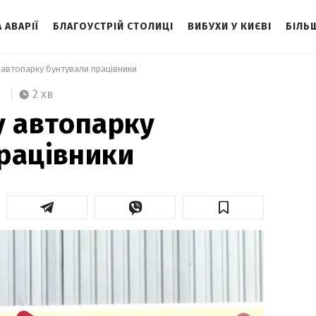
 АВАРІЇ
БЛАГОУСТРІЙ СТОЛИЦІ
ВИБУХИ У КИЄВІ
БІЛЬ
 автопарку бунтували працівники 
2 хв
у автопарку
рацівники