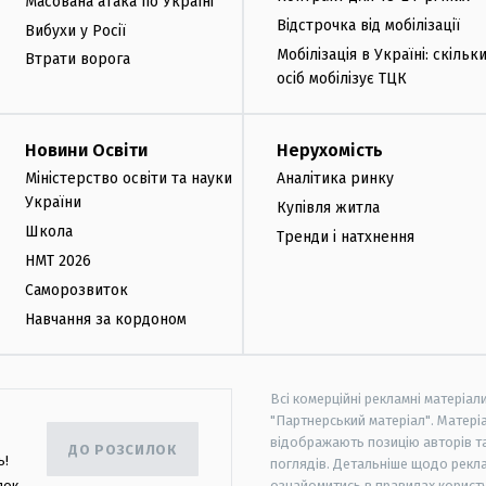
Масована атака по Україні
Відстрочка від мобілізації
Вибухи у Росії
Мобілізація в Україні: скільк
Втрати ворога
осіб мобілізує ТЦК
Новини Освіти
Нерухомість
Міністерство освіти та науки
Аналітика ринку
України
Купівля житла
Школа
Тренди і натхнення
НМТ 2026
Саморозвиток
Навчання за кордоном
Всі комерційні рекламні матеріал
"Партнерський матеріал". Матеріа
відображають позицію авторів та 
ДО РОЗСИЛОК
ь!
поглядів. Детальніше щодо рекл
лок,
ознайомитись в правилах користу