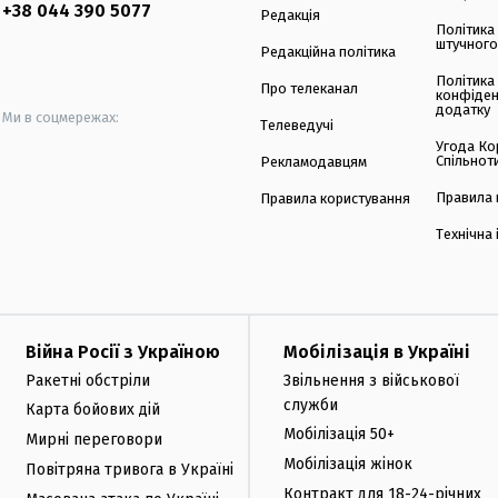
+38 044 390 5077
Редакція
Політика
штучного
Редакційна політика
Політика
Про телеканал
конфіден
додатку
Ми в соцмережах:
Телеведучі
Угода Ко
Спільнот
Рекламодавцям
Правила 
Правила користування
Технічна
Війна Росії з Україною
Мобілізація в Україні
Ракетні обстріли
Звільнення з військової
служби
Карта бойових дій
Мобілізація 50+
Мирні переговори
Мобілізація жінок
Повітряна тривога в Україні
Контракт для 18-24-річних