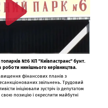
втопарків №6 КП "Київпастранс" бунт.
в роботи нинішнього керівництва.
авищення фінансових планів з
есанкціонованих звільнень. Трудовий
ивісти ініціювали зустріч із депутатом
 свою позицію і окреслити майбутні