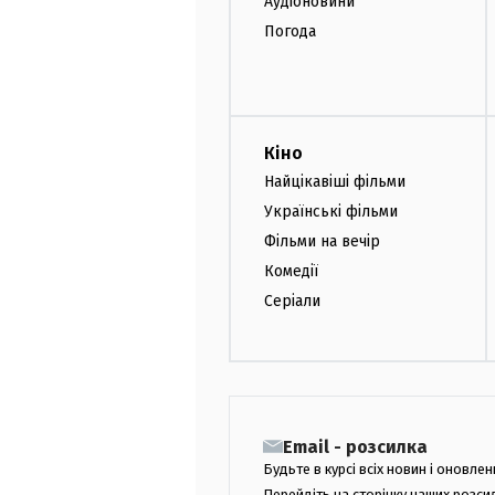
Аудіоновини
Погода
Кіно
Найцікавіші фільми
Українські фільми
Фільми на вечір
Комедії
Серіали
Email - розсилка
Будьте в курсі всіх новин і оновлен
Перейдіть на сторінку наших розси