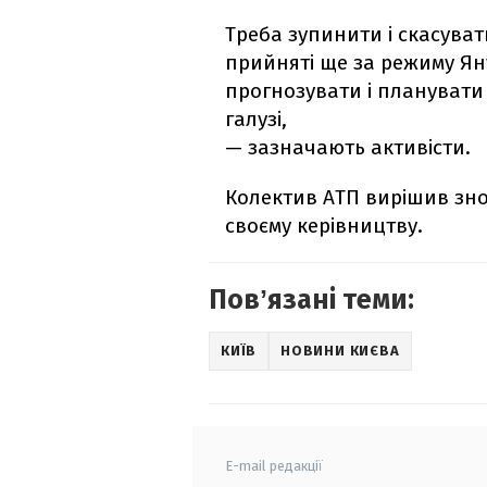
Треба зупинити і скасувати
прийняті ще за режиму Яну
прогнозувати і плануват
галузі,
— зазначають активісти.
Колектив АТП вирішив зно
своєму керівництву.
Повʼязані теми:
КИЇВ
НОВИНИ КИЄВА
E-mail редакції