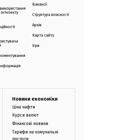
Вакансії
 використання
 інтелекту
Структура власності
Архів
ційності
Карта сайту
ристувача
и
Ігри
коментування
 інформація
Новини економіки
Ціна нафти
Курси валют
Фінансові новини
Тарифи на комунальні
послуги