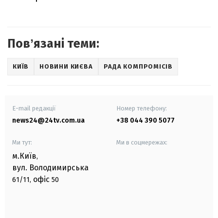
Повʼязані теми:
КИЇВ
НОВИНИ КИЄВА
РАДА КОМПРОМІСІВ
E-mail редакції
Номер телефону:
news24@24tv.com.ua
+38 044 390 5077
Ми тут:
Ми в соцмережах:
м.Київ
,
вул. Володимирська
офіс
61/11,
50