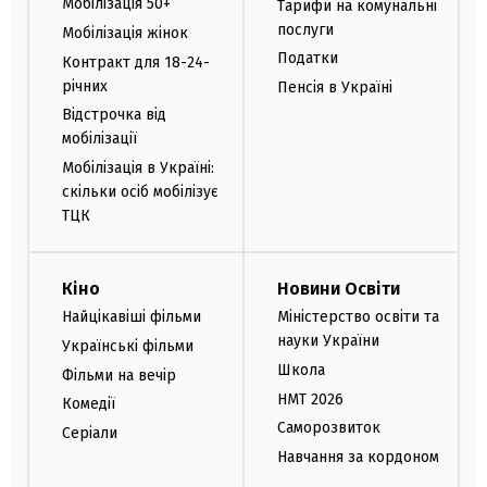
Мобілізація 50+
Тарифи на комунальні
послуги
Мобілізація жінок
Податки
Контракт для 18-24-
річних
Пенсія в Україні
Відстрочка від
мобілізації
Мобілізація в Україні:
скільки осіб мобілізує
ТЦК
Кіно
Новини Освіти
Найцікавіші фільми
Міністерство освіти та
науки України
Українські фільми
Школа
Фільми на вечір
НМТ 2026
Комедії
Саморозвиток
Серіали
Навчання за кордоном