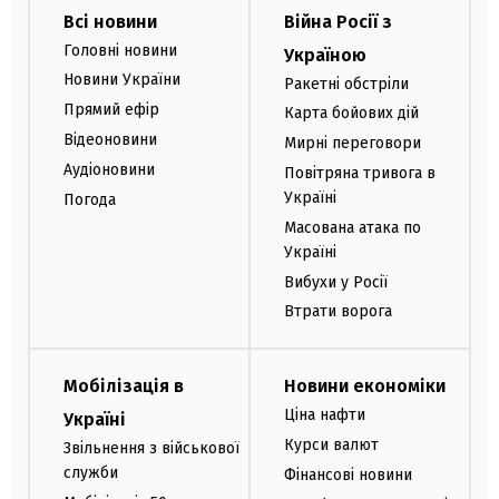
Всі новини
Війна Росії з
Головні новини
Україною
Новини України
Ракетні обстріли
Прямий ефір
Карта бойових дій
Відеоновини
Мирні переговори
Аудіоновини
Повітряна тривога в
Україні
Погода
Масована атака по
Україні
Вибухи у Росії
Втрати ворога
Мобілізація в
Новини економіки
Ціна нафти
Україні
Курси валют
Звільнення з військової
служби
Фінансові новини