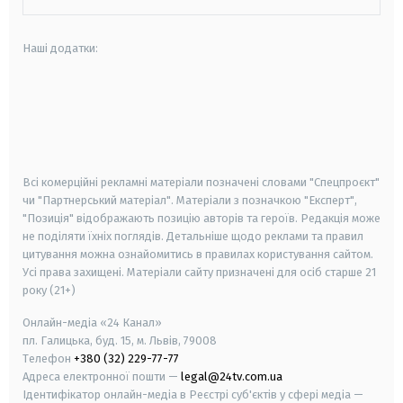
Наші додатки:
android
apple
smart tv
samsung smart tv
Всі комерційні рекламні матеріали позначені словами "Спецпроєкт"
чи "Партнерський матеріал". Матеріали з позначкою "Експерт",
"Позиція" відображають позицію авторів та героїв. Редакція може
не поділяти їхніх поглядів. Детальніше щодо реклами та правил
цитування можна ознайомитись в правилах користування сайтом.
Усі права захищені.
Матеріали сайту призначені для осіб старше
21
року (21+)
Онлайн-медіа «24 Канал»
пл. Галицька, буд. 15, м. Львів, 79008
Телефон
+380 (32) 229-77-77
Адреса електронної пошти —
legal@24tv.com.ua
Ідентифікатор онлайн-медіа в Реєстрі суб'єктів у сфері медіа —