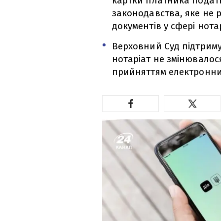
картки платника податк
законодавства, яке не
документів у сфері нотар
Верховний Суд підтрим
нотаріат не змінювалос
прийняттям електронни