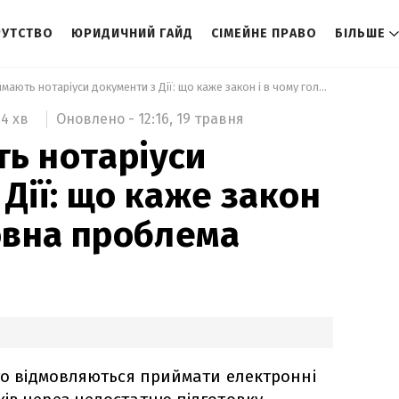
РУТСТВО
ЮРИДИЧНИЙ ГАЙД
СІМЕЙНЕ ПРАВО
БІЛЬШЕ
 Чи приймають нотаріуси документи з Дії: що каже закон і в чому головна проблема 
Оновлено -
12:16,
19 травня
4 хв
ь нотаріуси
Дії: що каже закон
ловна проблема
сто відмовляються приймати електронні