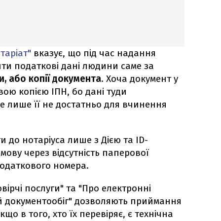
таріат"
вказує, що під час надання
ити податкові дані людини саме за
и, або копії документа
. Хоча документ у
ою копією ІПН, бо дані туди
але лише її не достатньо для вчинення
 до нотаріуса лише з Дією та ID-
мову через відсутність паперової
одаткового номера.
вірчі послуги" та "Про електронні
й документообіг" дозволяють приймання
що в того, хто їх перевіряє, є технічна