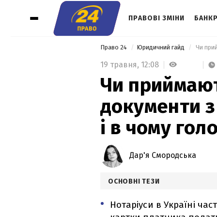
ПРАВОВІ ЗМІНИ
БАНК
Право 24
Юридичний гайд
19 травня,
12:08
Чи приймают
документи з 
і в чому го
Дар'я Смородська
ОСНОВНІ ТЕЗИ
Нотаріуси в Україні ча