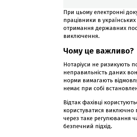
При цьому електронні до
працівники в українських 
отримання державних посл
виключення.
Чому це важливо?
Нотаріуси не ризикують п
неправильність даних вон
норми вимагають відмовля
немає при собі встановле
Відтак фахівці користуют
користуватися виключно п
через таке регулювання ч
безпечний підхід.