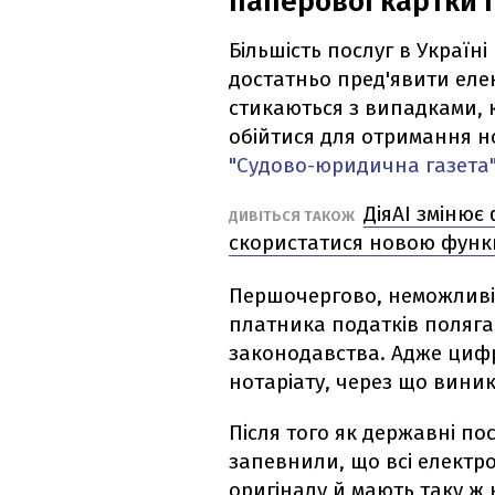
паперової картки 
Більшість послуг в Україн
достатньо пред'явити еле
стикаються з випадками, 
обійтися для отримання н
"Судово-юридична газета
ДіяAI змінює
ДИВІТЬСЯ ТАКОЖ
скористатися новою функ
Першочергово, неможливі
платника податків полягає
законодавства. Адже цифро
нотаріату, через що вини
Після того як державні п
запевнили, що всі електр
оригіналу й мають таку ж 