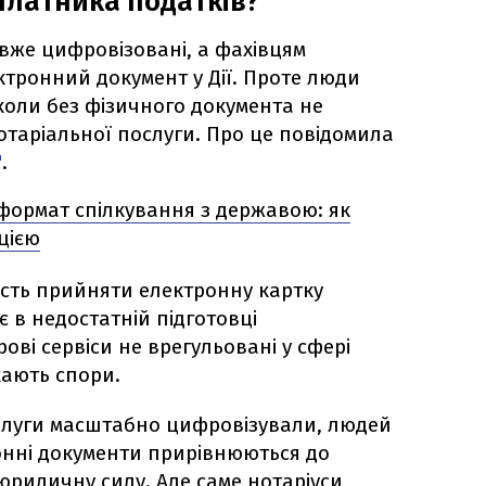
платника податків?
і вже цифровізовані, а фахівцям
ктронний документ у Дії. Проте люди
коли без фізичного документа не
отаріальної послуги. Про це повідомила
"
.
 формат спілкування з державою: як
цією
сть прийняти електронну картку
 в недостатній підготовці
ві сервіси не врегульовані у сфері
кають спори.
ослуги масштабно цифровізували, людей
онні документи прирівнюються до
юридичну силу. Але саме нотаріуси