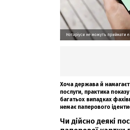
Нотаріуси не можуть приймати 
Хоча держава й намагаєт
послуги, практика показує
багатьох випадках фахів
немає паперового іденти
Чи дійсно деякі по