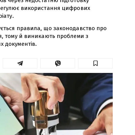
ів через недостатню підготовку
 регулює використання цифрових
іату.
ується правила, що законодавство про
я, тому й виникають проблеми з
х документів.