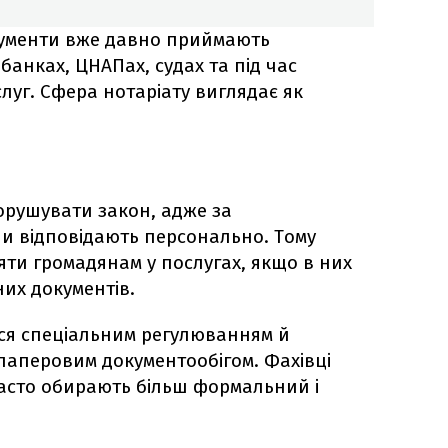
кументи вже давно приймають
банках, ЦНАПах, судах та під час
уг. Сфера нотаріату виглядає як
орушувати закон, адже за
и відповідають персонально. Тому
ти громадянам у послугах, якщо в них
них документів.
ься спеціальним регулюванням й
аперовим документообігом. Фахівці
асто обирають більш формальний і