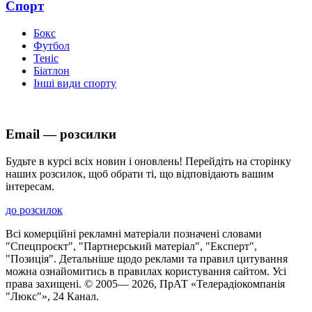
Спорт
Бокс
Футбол
Теніс
Біатлон
Інші види спорту
Email — розсилки
Будьте в курсі всіх новин і оновлень! Перейдіть на сторінку
наших розсилок, щоб обрати ті, що відповідають вашим
інтересам.
до розсилок
Всі комерційні рекламні матеріали позначені словами
"Спецпроєкт", "Партнерський матеріал", "Експерт",
"Позиція". Детальніше щодо реклами та правил цитування
можна ознайомитись в правилах користування сайтом. Усі
права захищені. © 2005—
2026
, ПрАТ «Телерадіокомпанія
"Люкс"», 24 Канал.