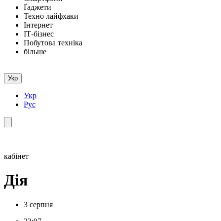
Ґаджети
Техно лайфхаки
Інтернет
ІТ-бізнес
Побутова техніка
більше
Укр
Укр
Рус
кабінет
Дія
3 серпня