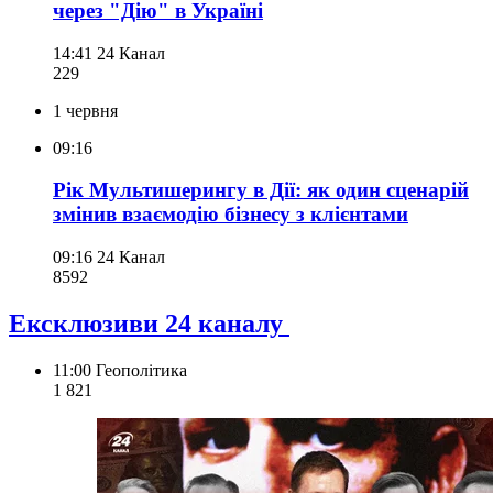
через "Дію" в Україні
14:41
24 Канал
229
1 червня
09:16
Рік Мультишерингу в Дії: як один сценарій
змінив взаємодію бізнесу з клієнтами
09:16
24 Канал
859
2
Ексклюзиви 24 каналу
11:00
Геополітика
1 821