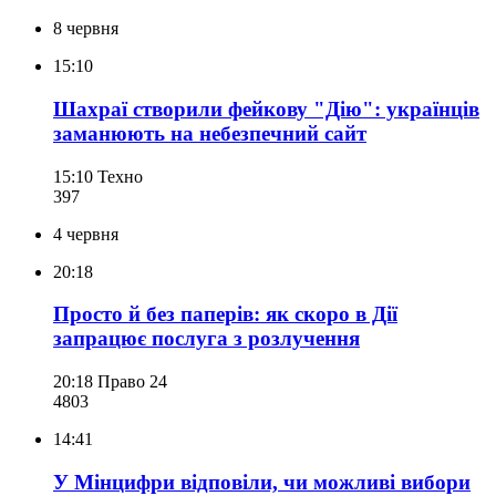
8 червня
15:10
Шахраї створили фейкову "Дію": українців
заманюють на небезпечний сайт
15:10
Техно
397
4 червня
20:18
Просто й без паперів: як скоро в Дії
запрацює послуга з розлучення
20:18
Право 24
480
3
14:41
У Мінцифри відповіли, чи можливі вибори