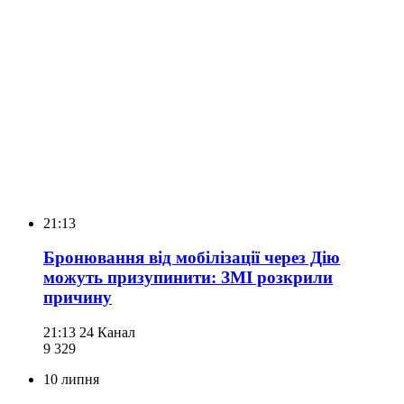
21:13
Бронювання від мобілізації через Дію
можуть призупинити: ЗМІ розкрили
причину
21:13
24 Канал
9 329
10 липня