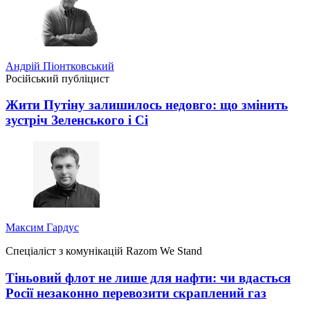
Андрій Піонтковський
Російський публіцист
Жити Путіну залишилось недовго: що змінить
зустріч Зеленського і Сі
Максим Гардус
Спеціаліст з комунікацій Razom We Stand
Тіньовий флот не лише для нафти: чи вдасться
Росії незаконно перевозити скраплений газ