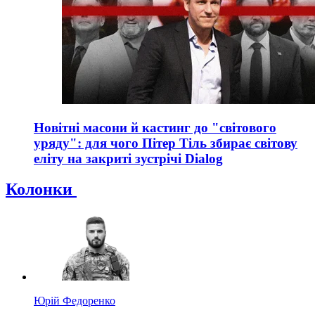
Новітні масони й кастинг до "світового
уряду": для чого Пітер Тіль збирає світову
еліту на закриті зустрічі Dialog
Колонки
Юрій Федоренко