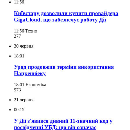
11:56
Київстару дозволили купити провайдера
GigaCloud, що забезпечує роботу Дії
11:56
Техно
277
30 червня
18:01
Уряд продовжив терміни використання
Нацкешбеку
18:01
Економіка
973
21 червня
00:15
У Дії з'явився дивний 11-значний код у
посвідченні УБД: що він означає