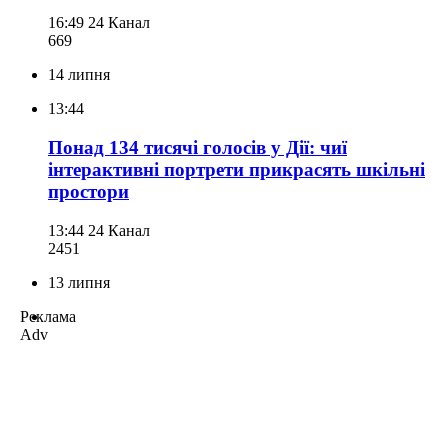
16:49
24 Канал
669
14 липня
13:44
Понад 134 тисячі голосів у Дії: чиї
інтерактивні портрети прикрасять шкільні
простори
13:44
24 Канал
245
1
13 липня
Реклама
Adv