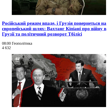
Російський режим впаде, і Грузія повернеться на
європейський шлях: Вахтанг Кіпіані про війну в
Грузії та політичний розворот Тбілісі
08:00
Геополітика
4 632