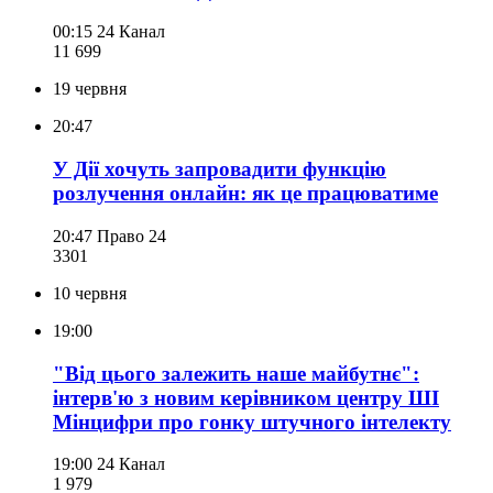
00:15
24 Канал
11 699
19 червня
20:47
У Дії хочуть запровадити функцію
розлучення онлайн: як це працюватиме
20:47
Право 24
330
1
10 червня
19:00
"Від цього залежить наше майбутнє":
інтерв'ю з новим керівником центру ШІ
Мінцифри про гонку штучного інтелекту
19:00
24 Канал
1 979