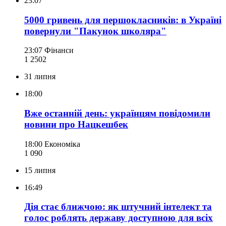
23:07
5000 гривень для першокласників: в Україні
повернули "Пакунок школяра"
23:07
Фінанси
1 250
2
31 липня
18:00
Вже останній день: українцям повідомили
новини про Нацкешбек
18:00
Економіка
1 090
15 липня
16:49
Дія стає ближчою: як штучний інтелект та
голос роблять державу доступною для всіх