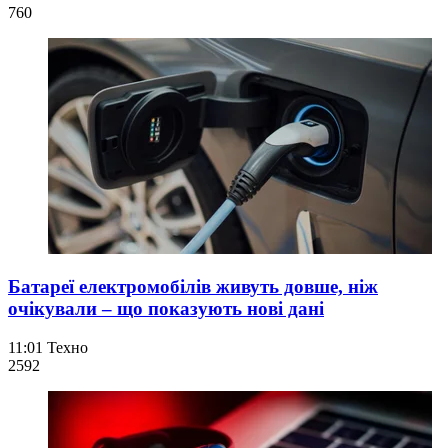
760
Батареї електромобілів живуть довше, ніж
очікували – що показують нові дані
11:01
Техно
259
2