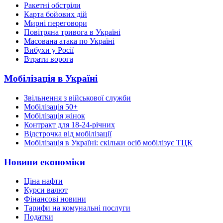
Ракетні обстріли
Карта бойових дій
Мирні переговори
Повітряна тривога в Україні
Масована атака по Україні
Вибухи у Росії
Втрати ворога
Мобілізація в Україні
Звільнення з військової служби
Мобілізація 50+
Мобілізація жінок
Контракт для 18-24-річних
Відстрочка від мобілізації
Мобілізація в Україні: скільки осіб мобілізує ТЦК
Новини економіки
Ціна нафти
Курси валют
Фінансові новини
Тарифи на комунальні послуги
Податки