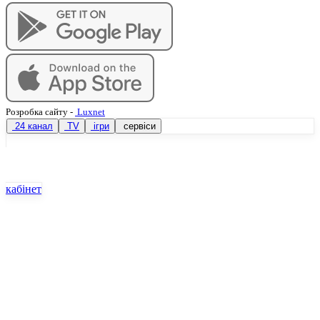
Розробка сайту
-
Luxnet
24 канал
TV
ігри
сервіси
кабінет