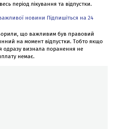
есь період лікування та відпустки.
 важливої новини
Підпишіться на 24
оворили, що важливим був правовий
чинний на момент відпустки. Тобто якщо
ія одразу визнала поранення не
иплату немає.