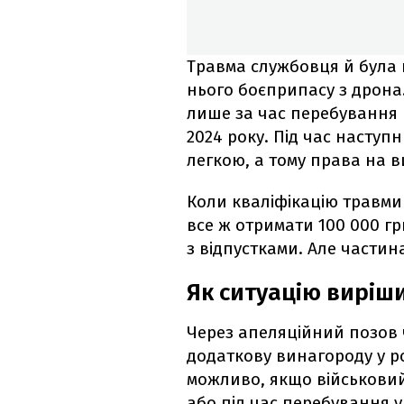
Травма службовця й була п
нього боєприпасу з дрона
лише за час перебування н
2024 року. Під час наступ
легкою, а тому права на в
Коли кваліфікацію травми 
все ж отримати 100 000 гр
з відпустками. Але частин
Як ситуацію виріши
Через апеляційний позов 
додаткову винагороду у ро
можливо, якщо військовий
або під час перебування у