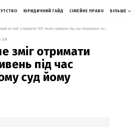
РУТСТВО
ЮРИДИЧНИЙ ГАЙД
СІМЕЙНЕ ПРАВО
БІЛЬШЕ
 Військовий не зміг отримати 100 тисяч гривень під час лікування: чому суд йому відмовив 
4 хв
не зміг отримати
ивень під час
чому суд йому