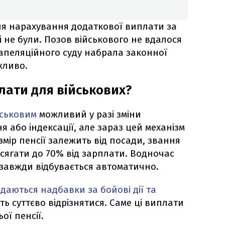
для нарахування додаткової виплати за
і не були. Позов військового не вдалося
апеляційного суду набрала законної
жливо.
лати для військових?
йськовим
можливий у разі зміни
 або індексації, але зараз цей механізм
мір пенсії залежить від посади, звання
е сягати до 70% від зарплати. Водночас
завжди відбувається автоматично.
даються надбавки за бойові дії та
ть суттєво відрізнятися. Саме ці виплати
ої пенсії.