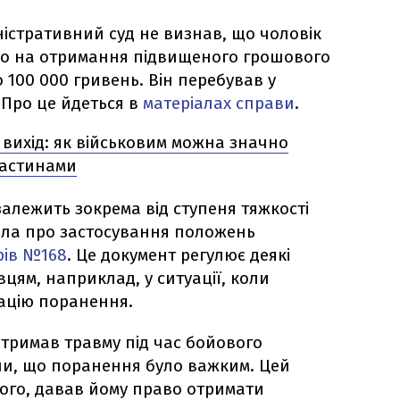
істративний суд не визнав, що чоловік
во на отримання підвищеного грошового
 100 000 гривень. Він перебував у
. Про це йдеться в
матеріалах справи
.
 вихід: як військовим можна значно
частинами
алежить зокрема від ступеня тяжкості
шла про застосування положень
рів №168
. Це документ регулює деякі
цям, наприклад, у ситуації, коли
кацію поранення.
отримав травму під час бойового
ли, що поранення було важким. Цей
вого, давав йому право отримати