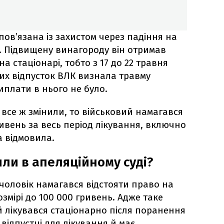
ов’язана із захистом через падіння на
. Підвищену винагороду він отримав
а стаціонарі, тобто з 17 до 22 травня
них відпусток ВЛК визнала травму
иплати в нього не було.
все ж змінили, то військовий намагався
ивень за весь період лікування, включно
а відмовила.
ли в апеляційному суді?
чоловік намагався відстояти право на
змірі до 100 000 гривень. Адже таке
 лікувався стаціонарно після поранення
 відпустці для лікування й має