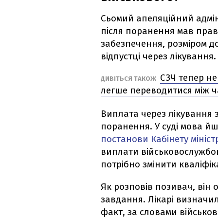
Сьомий апеляційний адмін
після поранення мав пра
забезпечення, розміром до
відпустці через лікування
СЗЧ тепер не
ДИВІТЬСЯ ТАКОЖ
легше переводитися між 
Виплата через лікування з
поранення. У суді мова й
постанови Кабінету мініст
виплати військовослужбов
потрібно змінити кваліфі
Як розповів позивач, він 
завдання. Лікарі визначи
факт, за словами військо