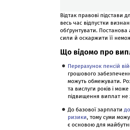
Відтак правові підстави 
весь час відпустки визнан
обґрунтувати. Постанова 
сили й оскаржити її немо
Що відомо про вип
Перерахунок пенсій ві
грошового забезпечення
можуть обмежувати. Роз
та вислуги років і мож
підвищення виплат не 
До базової зарплати
до
ризики
, тому суми можу
є основою для майбутнь