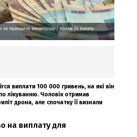
во на підвищену винагороду
/ Колаж 24 Каналу
гся виплати 100 000 гривень, на які він
 по лікуванню. Чоловік отримав
иліт дрона, але спочатку її визнали
во на виплату для