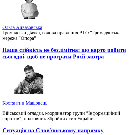
Ольга Айвазовська
Громадська діячка, голова правління ВГО "Громадянська
мережа "Опора"
Наша стійкість не безлімітна: що варто робити
сьогодні, щоб не програти Росії завтра
Костянтин Машовець
Військовий оглядач, координатор групи "Інформаційний
спротив", полковник Збройних сил України.
Ситуація на Слов'янському напрямку