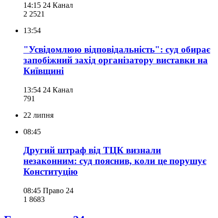
14:15
24 Канал
2 252
1
13:54
"Усвідомлюю відповідальність": суд обирає
запобіжний захід організатору виставки на
Київщині
13:54
24 Канал
791
22 липня
08:45
Другий штраф від ТЦК визнали
незаконним: суд пояснив, коли це порушує
Конституцію
08:45
Право 24
1 868
3