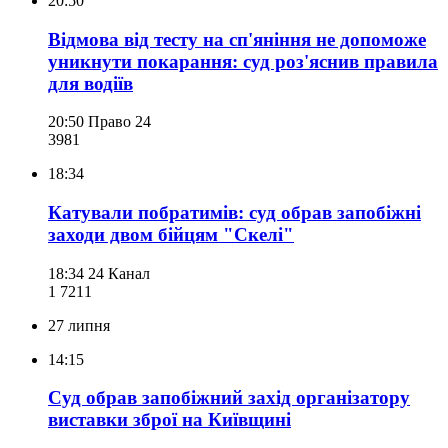
20:50
Відмова від тесту на сп'яніння не допоможе
уникнути покарання: суд роз'яснив правила
для водіїв
20:50
Право 24
398
1
18:34
Катували побратимів: суд обрав запобіжні
заходи двом бійцям "Скелі"
18:34
24 Канал
1 721
1
27 липня
14:15
Суд обрав запобіжний захід організатору
виставки зброї на Київщині