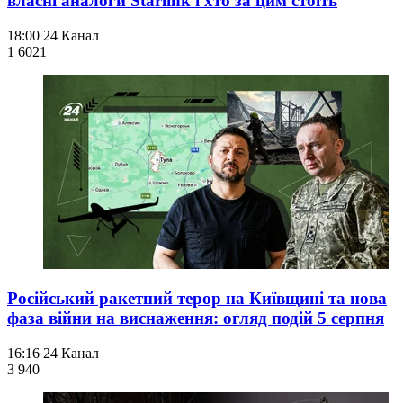
власні аналоги Starlink і хто за цим стоїть
18:00
24 Канал
1 602
1
Російський ракетний терор на Київщині та нова
фаза війни на виснаження: огляд подій 5 серпня
16:16
24 Канал
3 940