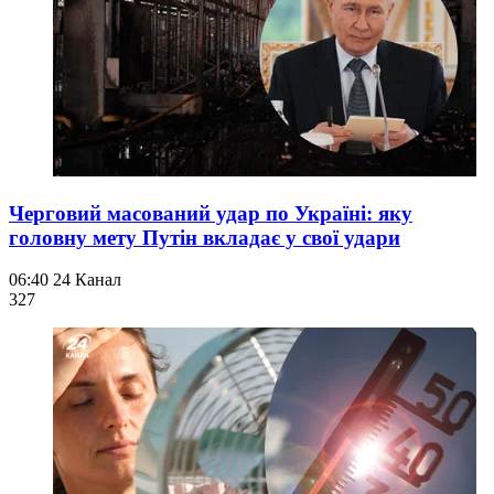
Черговий масований удар по Україні: яку
головну мету Путін вкладає у свої удари
06:40
24 Канал
327