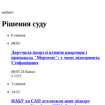
кабінет
Рішення суду
6 серпня
08:03
Доручила подрузі купити квартири і
приховала "Мерседес": у чому підозрюють
Стефанішину
08:03
24 Канал
1 111
1
5 серпня
14:23
НАБУ та САП оголосили нову підозру