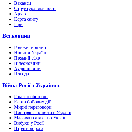
Вакансії
Структура власності
Архів
Карта сайту
Ігри
Всі новини
Головні новини
Новини України
Прямий ефір
Відеоновини
Аудіоновини
Погода
Війна Росії з Україною
Ракетні обстріли
Карта бойових дій
Мирні переговори
Повітряна тривога в Україні
Масована атака по Україні
Вибухи у Росії
Втрати ворога