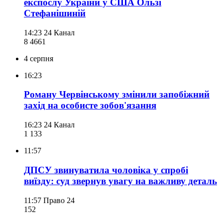
експослу України у США Ользі
Стефанішиній
14:23
24 Канал
8 466
1
4 серпня
16:23
Роману Червінському змінили запобіжний
захід на особисте зобов'язання
16:23
24 Канал
1 133
11:57
ДПСУ звинуватила чоловіка у спробі
виїзду: суд звернув увагу на важливу деталь
11:57
Право 24
152