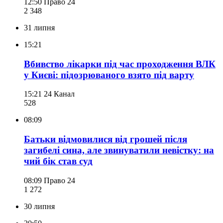
12:50
Право 24
2 348
31 липня
15:21
Вбивство лікарки під час проходження ВЛК
у Києві: підозрюваного взято під варту
15:21
24 Канал
528
08:09
Батьки відмовилися від грошей після
загибелі сина, але звинуватили невістку: на
чий бік став суд
08:09
Право 24
1 272
30 липня