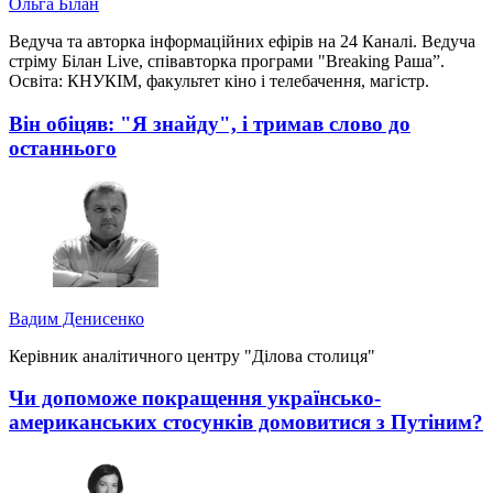
Ольга Білан
Ведуча та авторка інформаційних ефірів на 24 Каналі. Ведуча
стріму Білан Live, співавторка програми "Breaking Раша”.
Освіта: КНУКІМ, факультет кіно і телебачення, магістр.
Він обіцяв: "Я знайду", і тримав слово до
останнього
Вадим Денисенко
Керівник аналітичного центру "Ділова столиця"
Чи допоможе покращення українсько-
американських стосунків домовитися з Путіним?