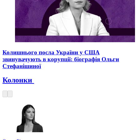
Колишнього посла України у США
звинувачують в корупції: біографія Ольги
Стефанішиної
Колонки