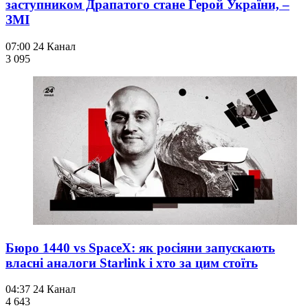
заступником Драпатого стане Герой України, –
ЗМІ
07:00
24 Канал
3 095
Бюро 1440 vs SpaceX: як росіяни запускають
власні аналоги Starlink і хто за цим стоїть
04:37
24 Канал
4 643