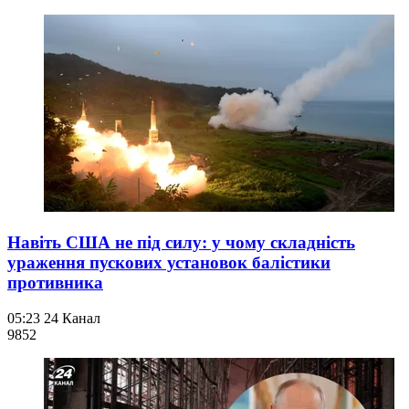
Навіть США не під силу: у чому складність
ураження пускових установок балістики
противника
05:23
24 Канал
985
2