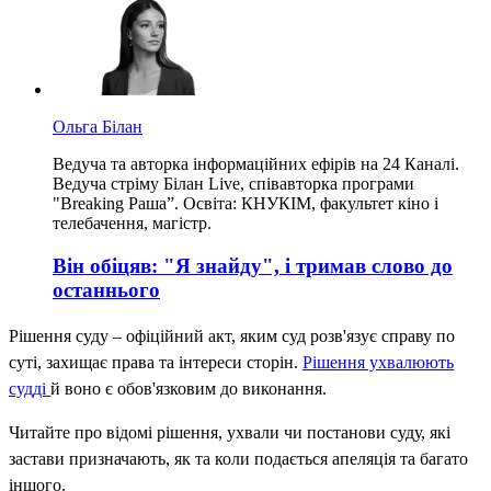
Ольга Білан
Ведуча та авторка інформаційних ефірів на 24 Каналі.
Ведуча стріму Білан Live, співавторка програми
"Breaking Раша”. Освіта: КНУКІМ, факультет кіно і
телебачення, магістр.
Він обіцяв: "Я знайду", і тримав слово до
останнього
Рішення суду – офіційний акт, яким суд розв'язує справу по
суті, захищає права та інтереси сторін.
Рішення ухвалюють
судді
й воно є обов'язковим до виконання.
Читайте про відомі рішення, ухвали чи постанови суду, які
застави призначають, як та коли подається апеляція та багато
іншого.