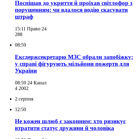
Поспішав до укриття й проїхав світлофор з
порушенням: чи вдалося водію скасувати
штраф
15:11
Право 24
288
08:59
Ексдержсекретарю МЗС обрали запобіжку:
у справі фігурують мільйони пожертв для
України
08:59
24 Канал
4 200
2
2 серпня
12:50
Не кожен шлюб є законним: хто ризикує
втратити статус дружини й чоловіка