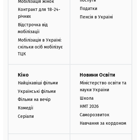
послуги
Мобілізація жінок
Податки
Контракт для 18-24-
річних
Пенсія в Україні
Відстрочка від
мобілізації
Мобілізація в Україні:
скільки осіб мобілізує
ТЦК
Кіно
Новини Освіти
Найцікавіші фільми
Міністерство освіти та
науки України
Українські фільми
Школа
Фільми на вечір
НМТ 2026
Комедії
Саморозвиток
Серіали
Навчання за кордоном