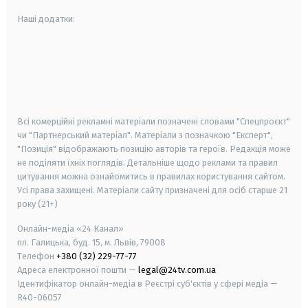
Наші додатки:
android
apple
smart tv
samsung smart tv
Всі комерційні рекламні матеріали позначені словами "Спецпроєкт"
чи "Партнерський матеріал". Матеріали з позначкою "Експерт",
"Позиція" відображають позицію авторів та героїв. Редакція може
не поділяти їхніх поглядів. Детальніше щодо реклами та правил
цитування можна ознайомитись в правилах користування сайтом.
Усі права захищені.
Матеріали сайту призначені для осіб старше
21
року (21+)
Онлайн-медіа «24 Канал»
пл. Галицька, буд. 15, м. Львів, 79008
Телефон
+380 (32) 229-77-77
Адреса електронної пошти —
legal@24tv.com.ua
Ідентифікатор онлайн-медіа в Реєстрі суб'єктів у сфері медіа —
R40-06057