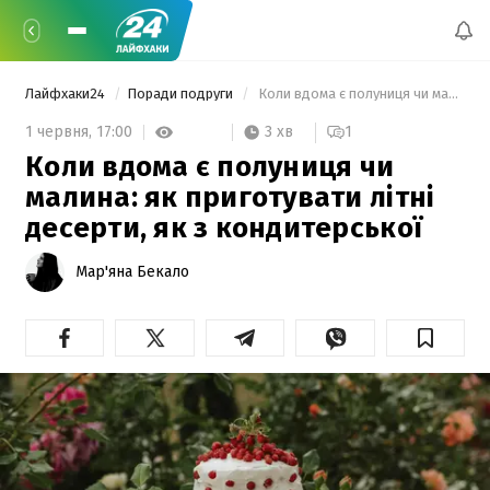
Лайфхаки24
Поради подруги
 Коли вдома є полуниця чи малина: як приготувати літні десерти, як з кондитерської 
3 хв
1 червня,
17:00
1
Коли вдома є полуниця чи
малина: як приготувати літні
десерти, як з кондитерської
Мар'яна Бекало