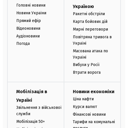
Головні новини
Україною
Новини України
Ракетні обстріли
Прямий ефір
Карта бойових дій
Відеоновини
Мирні переговори
Аудіоновини
Повітряна тривога в
Україні
Погода
Масована атака по
Україні
Вибухи у Росії
Втрати ворога
Мобілізація в
Новини економіки
Ціна нафти
Україні
Курси валют
Звільнення з військової
служби
Фінансові новини
Мобілізація 50+
Тарифи на комунальні