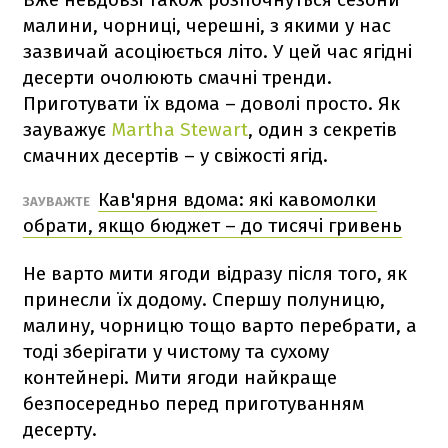
малини, чорниці, черешні, з якими у нас
зазвичай асоціюється літо. У цей час ягідні
десерти очолюють смачні тренди.
Приготувати їх вдома – доволі просто. Як
зауважує
Martha Stewart
, один з секретів
смачних десертів – у свіжості ягід.
Кав'ярня вдома: які кавомолки
ЗАУВАЖТЕ
обрати, якщо бюджет – до тисячі гривень
Не варто мити ягоди відразу після того, як
принесли їх додому. Спершу полуницю,
малину, чорницю тощо варто перебрати, а
тоді зберігати у чистому та сухому
контейнері. Мити ягоди найкраще
безпосередньо перед приготуванням
десерту.