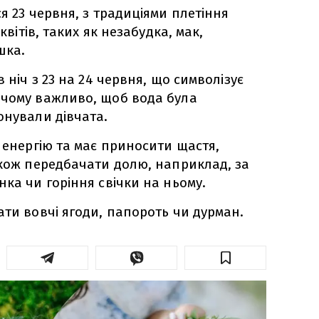
я 23 червня, з традиціями плетіння
 квітів, таких як незабудка, мак,
шка.
в ніч з 23 на 24 червня, що символізує
ичому важливо, щоб вода була
онували дівчата.
у енергію та має приносити щастя,
акож передбачати долю, наприклад, за
нка чи горіння свічки на ньому.
ати вовчі ягоди, папороть чи дурман.