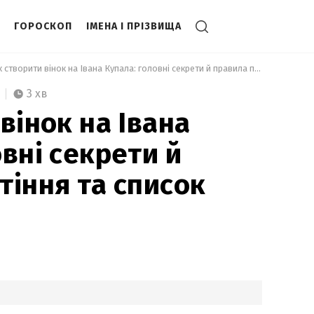
ГОРОСКОП
ІМЕНА І ПРІЗВИЩА
 Як створити вінок на Івана Купала: головні секрети й правила плетіння та список квітів 
3 хв
вінок на Івана
вні секрети й
тіння та список