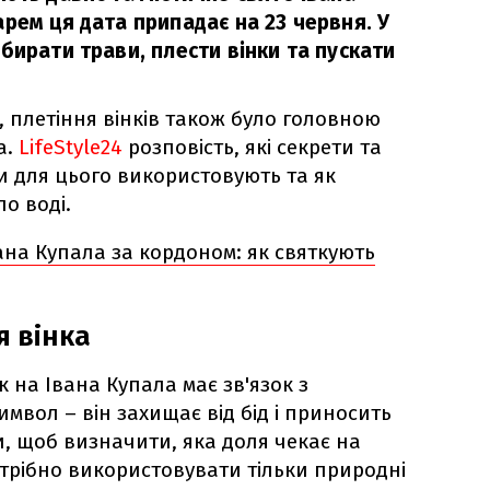
рем ця дата припадає на 23 червня. У
бирати трави, плести вінки та пускати
я, плетіння вінків також було головною
а.
LifeStyle24
розповість, які секрети та
ти для цього використовують та як
о воді.
ана Купала за кордоном: як святкують
я вінка
к на Івана Купала має зв'язок з
мвол – він захищає від бід і приносить
, щоб визначити, яка доля чекає на
отрібно використовувати тільки природні