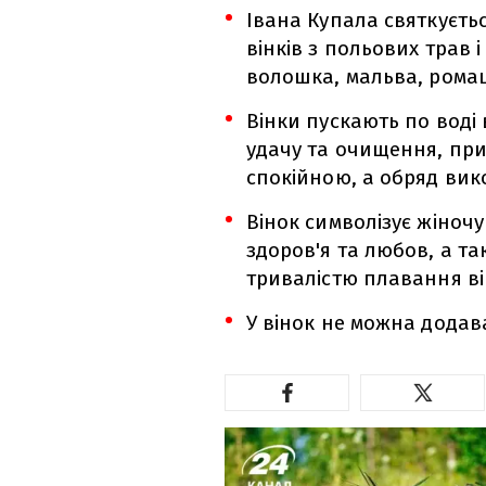
Івана Купала святкуєтьс
вінків з польових трав і
волошка, мальва, рома
Вінки пускають по воді 
удачу та очищення, пр
спокійною, а обряд вик
Вінок символізує жіноч
здоров'я та любов, а т
тривалістю плавання ві
У вінок не можна додав