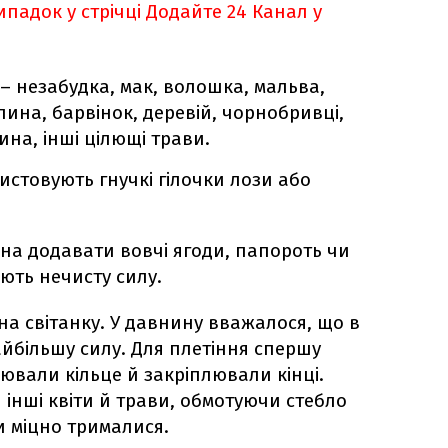
падок у стрічці
Додайте 24 Канал у
– незабудка, мак, волошка, мальва,
ина, барвінок, деревій, чорнобривці,
ина, інші цілющі трави.
истовують гнучкі гілочки лози або
жна додавати вовчі ягоди, папороть чи
ють нечисту силу.
а світанку. У давнину вважалося, що в
йбільшу силу. Для плетіння спершу
рювали кільце й закріплювали кінці.
інші квіти й трави, обмотуючи стебло
 міцно трималися.