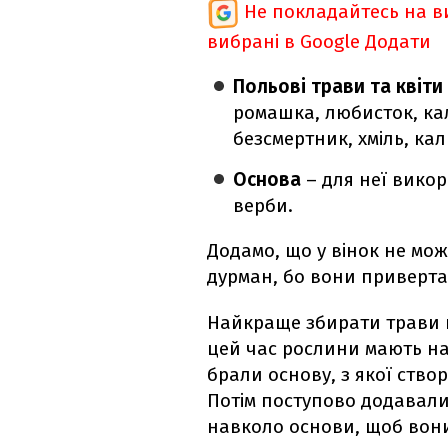
Не покладайтесь на ви
вибрані в Google
Додати
Польові трави та квіти
ромашка, любисток, кал
безсмертник, хміль, кал
Основа
– для неї викор
верби.
Додамо, що у вінок не мо
дурман, бо вони приверта
Найкраще збирати трави н
цей час рослини мають на
брали основу, з якої ство
Потім поступово додавали 
навколо основи, щоб вони