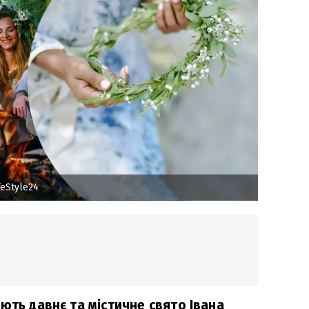
eStyle24
ють давнє та містичне свято Івана