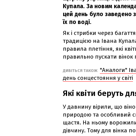
Купала. За новим календа
цей день було заведено з
їх по воді.
Як і стрибки через багатт
традицією на Івана Купал
правила плетіння, які кві
правильно пускати вінок п
"Аналоги" Ів
ДИВІТЬСЯ ТАКОЖ
день сонцестояння у світі
Які квіти беруть дл
У давнину вірили, що віно
природою та особливий си
щастя. На ньому ворожили
дівчину. Тому для вінка п