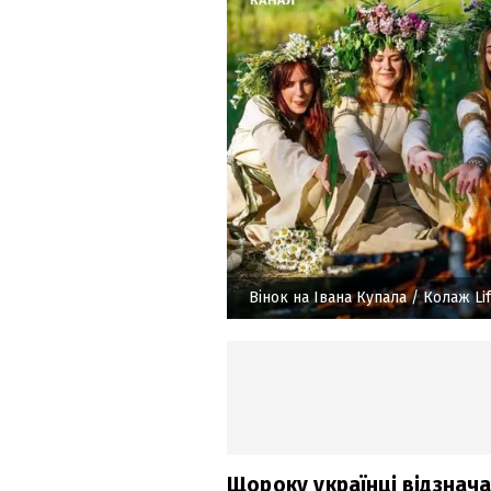
Вінок на Івана Купала
/ Колаж Lif
Щороку українці відзнача