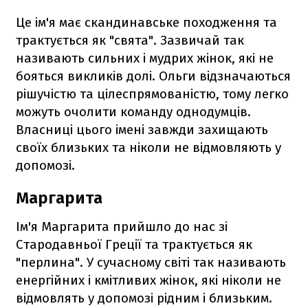
Це ім'я має скандинавське походження та
трактується як "свята". Зазвичай так
називають сильних і мудрих жінок, які не
бояться викликів долі. Ольги відзначаються
рішучістю та цілеспрямованістю, тому легко
можуть очолити команду однодумців.
Власниці цього імені завжди захищають
своїх близьких та ніколи не відмовляють у
допомозі.
Маргарита
Ім'я Маргарита прийшло до нас зі
Стародавньої Греції та трактується як
"перлина". У сучасному світі так називають
енергійних і кмітливих жінок, які ніколи не
відмовлять у допомозі рідним і близьким.