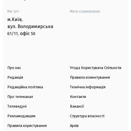
Ми тут:
Ми в соцмережах:
м.Київ
,
вул. Володимирська
офіс
61/11,
50
Про нас
Угода Користувача Спільноти
Редакція
Правила коментування
Редакційна політика
Технічна інформація
Про телеканал
Контакти
Телеведучі
Вакансії
Рекламодавцям
Структура власності
Правила користування
Архів