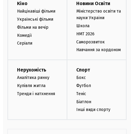
Кіно
Новини Освіти
Найцікавіші фільми
Міністерство освіти та
науки України
Українські фільми
Школа
Фільми на вечір
НМТ 2026
Комедії
Саморозвиток
Серіали
Навчання за кордоном
Нерухомість
Спорт
Аналітика ринку
Бокс
Купівля житла
Футбол
Тренди і натхнення
Теніс
Біатлон
Інші види спорту