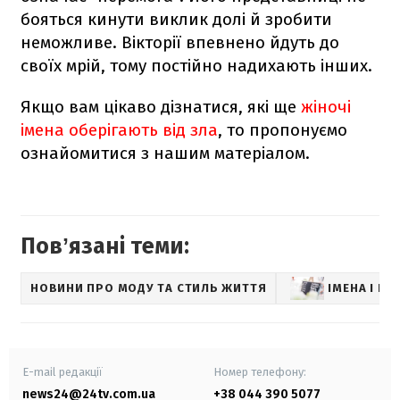
бояться кинути виклик долі й зробити
неможливе. Вікторії впевнено йдуть до
своїх мрій, тому постійно надихають інших.
Якщо вам цікаво дізнатися, які ще
жіночі
імена оберігають від зла
, то пропонуємо
ознайомитися з нашим матеріалом.
Повʼязані теми:
НОВИНИ ПРО МОДУ ТА СТИЛЬ ЖИТТЯ
ІМЕНА І П
E-mail редакції
Номер телефону:
news24@24tv.com.ua
+38 044 390 5077