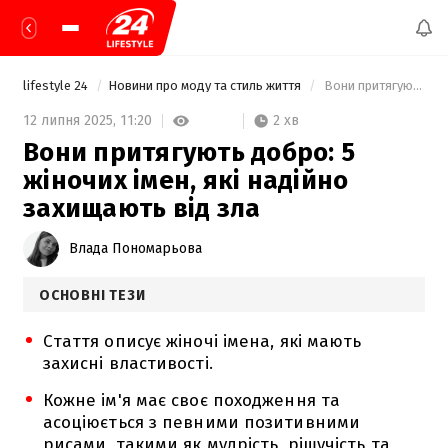
lifestyle 24
Новини про моду та стиль життя
 Вони притягують добро: 5 жіночих імен, які надійно захищають від зла 
2 хв
12 липня 2025,
11:20
Вони притягують добро: 5
жіночих імен, які надійно
захищають від зла
Влада Пономарьова
ОСНОВНІ ТЕЗИ
Стаття описує жіночі імена, які мають
захисні властивості.
Кожне ім'я має своє походження та
асоціюється з певними позитивними
рисами, такими як мудрість, рішучість та