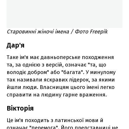
Старовинні жіночі імена / Фото Freepik
Дар'я
Таке ім'я має давньоперське походження
та, за однією з версій, означає "та, що
володіє добром" або "багата". У минулому
так називали яскравих лідерок, за якими
йшли люди. Власницям цього імені легко
справити на людину гарне враження.
Вікторія
Це ім'я походить з латинської мови й
означає "перемога". Його представниці не