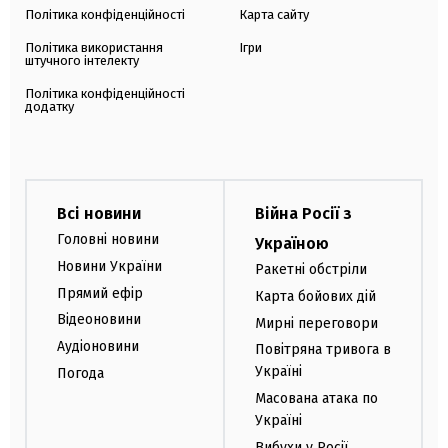
Політика конфіденційності
Карта сайту
Політика використання
Ігри
штучного інтелекту
Політика конфіденційності
додатку
Всі новини
Війна Росії з
Головні новини
Україною
Новини України
Ракетні обстріли
Прямий ефір
Карта бойових дій
Відеоновини
Мирні переговори
Аудіоновини
Повітряна тривога в
Україні
Погода
Масована атака по
Україні
Вибухи у Росії