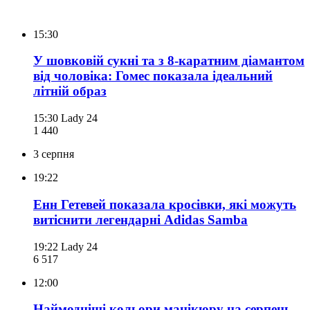
15:30
У шовковій сукні та з 8-каратним діамантом
від чоловіка: Гомес показала ідеальний
літній образ
15:30
Lady 24
1 440
3 серпня
19:22
Енн Гетевей показала кросівки, які можуть
витіснити легендарні Adidas Samba
19:22
Lady 24
6 517
12:00
Наймодніші кольори манікюру на серпень