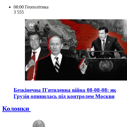
08:00
Геополітика
3 555
Безкінечна П'ятиденна війна 08-08-08: як
Грузія опинилась під контролем Москви
Колонки