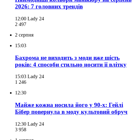
2026: 7 головних трендів
12:00
Lady 24
2 497
2 серпня
15:03
Бахрома не виходить з моди вже шість
років: 4 способи стильно носити її влітку
15:03
Lady 24
1 246
12:30
Майже кожна носила його у 90-х: Гейлі
Бібер повернула в моду культовий обруч
12:30
Lady 24
3 958