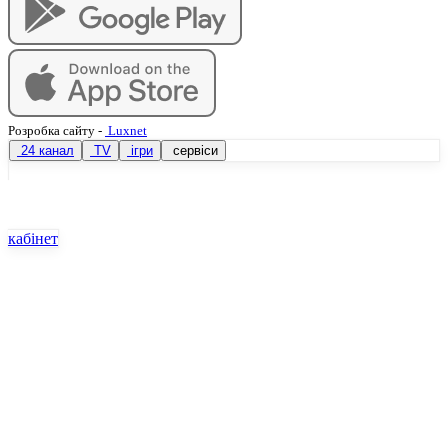
Розробка сайту
-
Luxnet
24 канал
TV
ігри
сервіси
кабінет