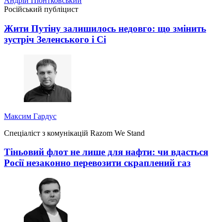
Андрій Піонтковський
Російський публіцист
Жити Путіну залишилось недовго: що змінить
зустріч Зеленського і Сі
Максим Гардус
Спеціаліст з комунікацій Razom We Stand
Тіньовий флот не лише для нафти: чи вдасться
Росії незаконно перевозити скраплений газ