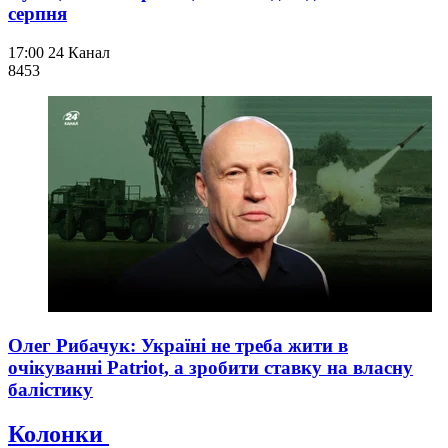
серпня
17:00
24 Канал
845
3
Олег Рибачук: Україні не треба жити в
очікуванні Patriot, а зробити ставку на власну
балістику
Колонки