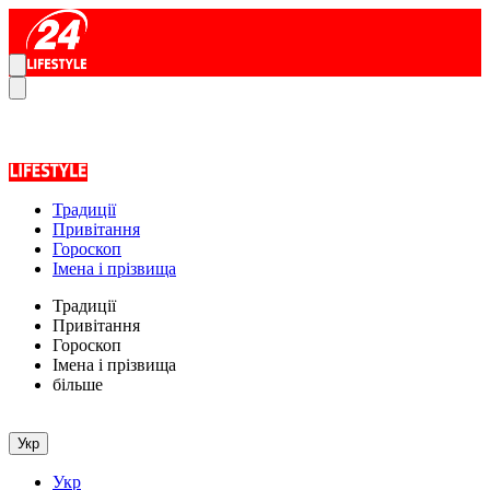
Традиції
Привітання
Гороскоп
Імена і прізвища
Традиції
Привітання
Гороскоп
Імена і прізвища
більше
Укр
Укр