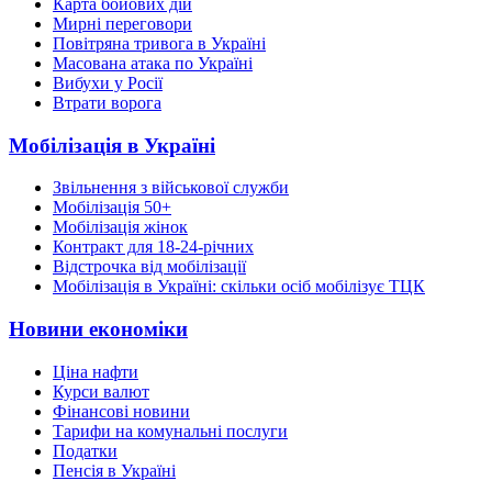
Карта бойових дій
Мирні переговори
Повітряна тривога в Україні
Масована атака по Україні
Вибухи у Росії
Втрати ворога
Мобілізація в Україні
Звільнення з військової служби
Мобілізація 50+
Мобілізація жінок
Контракт для 18-24-річних
Відстрочка від мобілізації
Мобілізація в Україні: скільки осіб мобілізує ТЦК
Новини економіки
Ціна нафти
Курси валют
Фінансові новини
Тарифи на комунальні послуги
Податки
Пенсія в Україні