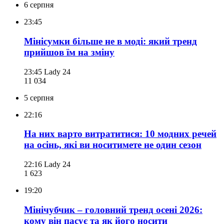
6 серпня
23:45
Мінісумки більше не в моді: який тренд
прийшов їм на зміну
23:45
Lady 24
11 034
5 серпня
22:16
На них варто витратитися: 10 модних речей
на осінь, які ви носитимете не один сезон
22:16
Lady 24
1 623
19:20
Мінічубчик – головний тренд осені 2026:
кому він пасує та як його носити