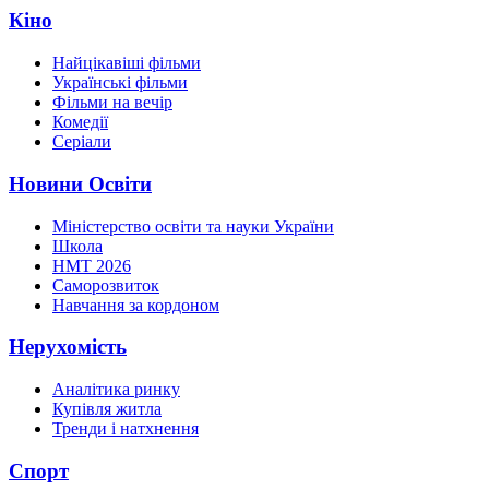
Кіно
Найцікавіші фільми
Українські фільми
Фільми на вечір
Комедії
Серіали
Новини Освіти
Міністерство освіти та науки України
Школа
НМТ 2026
Саморозвиток
Навчання за кордоном
Нерухомість
Аналітика ринку
Купівля житла
Тренди і натхнення
Спорт