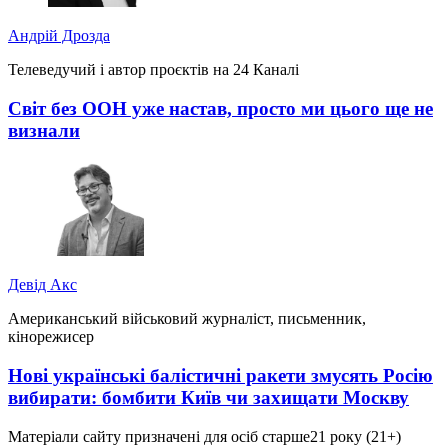
Андрій Дрозда
Телеведучий і автор проєктів на 24 Каналі
Світ без ООН уже настав, просто ми цього ще не
визнали
Девід Акс
Американський військовий журналіст, письменник,
кінорежисер
Нові українські балістичні ракети змусять Росію
вибирати: бомбити Київ чи захищати Москву
Матеріали сайту призначені для осіб старше
21 року (21+)