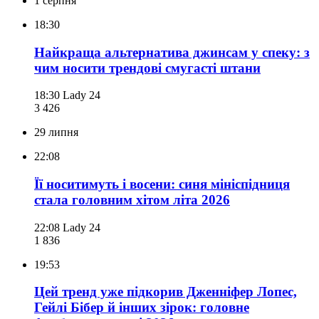
1 серпня
18:30
Найкраща альтернатива джинсам у спеку: з
чим носити трендові смугасті штани
18:30
Lady 24
3 426
29 липня
22:08
Її носитимуть і восени: синя мініспідниця
стала головним хітом літа 2026
22:08
Lady 24
1 836
19:53
Цей тренд уже підкорив Дженніфер Лопес,
Гейлі Бібер й інших зірок: головне