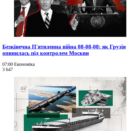
Безкінечна П'ятиденна війна 08-08-08: як Грузія
опинилась під контролем Москви
07:00
Економіка
3 647