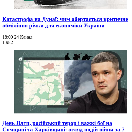
Катастрофа на Дунаї: чим обертається критичне
обміління річки для економіки України
18:00
24 Канал
1 982
День Ялти, російський терор і важкі бої на
Сумщині та Харківщині: огляд подій війни за 7