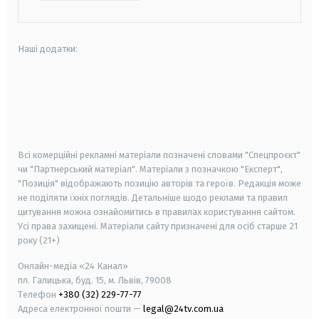
Наші додатки:
android
apple
smart tv
samsung smart tv
Всі комерційні рекламні матеріали позначені словами "Спецпроєкт"
чи "Партнерський матеріал". Матеріали з позначкою "Експерт",
"Позиція" відображають позицію авторів та героїв. Редакція може
не поділяти їхніх поглядів. Детальніше щодо реклами та правил
цитування можна ознайомитись в правилах користування сайтом.
Усі права захищені.
Матеріали сайту призначені для осіб старше
21
року (21+)
Онлайн-медіа «24 Канал»
пл. Галицька, буд. 15, м. Львів, 79008
Телефон
+380 (32) 229-77-77
Адреса електронної пошти —
legal@24tv.com.ua