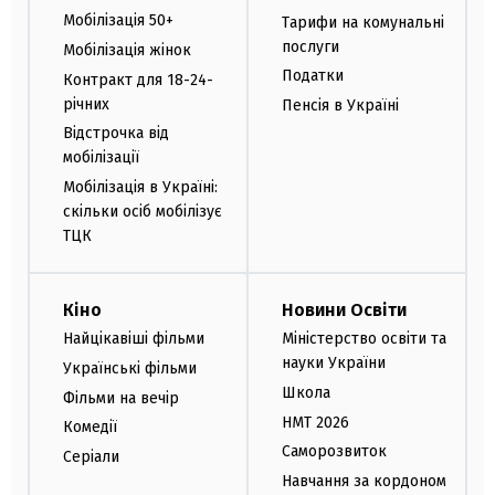
Мобілізація 50+
Тарифи на комунальні
послуги
Мобілізація жінок
Податки
Контракт для 18-24-
річних
Пенсія в Україні
Відстрочка від
мобілізації
Мобілізація в Україні:
скільки осіб мобілізує
ТЦК
Кіно
Новини Освіти
Найцікавіші фільми
Міністерство освіти та
науки України
Українські фільми
Школа
Фільми на вечір
НМТ 2026
Комедії
Саморозвиток
Серіали
Навчання за кордоном