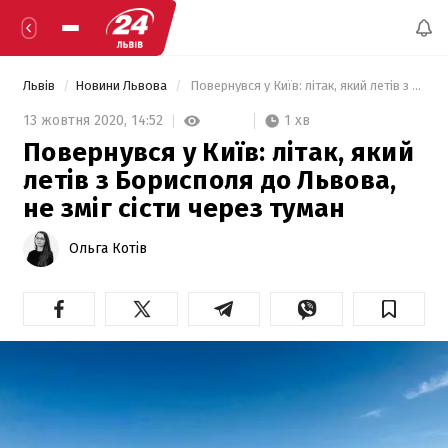
Львів
Новини Львова
 Повернувся у Київ: літак, який летів з Борисполя до Львова, не зміг сісти через туман 
1 хв
13 жовтня 2020,
14:52
Повернувся у Київ: літак, який
летів з Борисполя до Львова,
не зміг сісти через туман
Ольга Котів