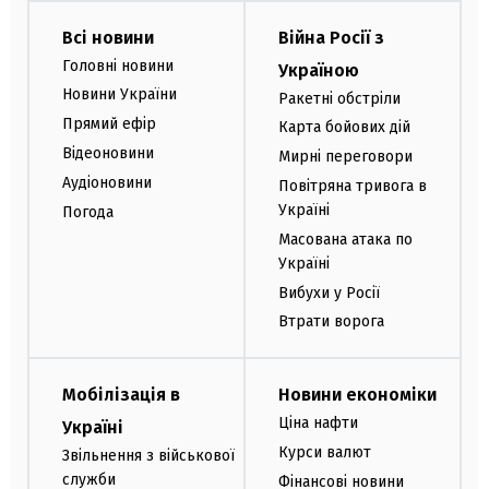
Всі новини
Війна Росії з
Головні новини
Україною
Новини України
Ракетні обстріли
Прямий ефір
Карта бойових дій
Відеоновини
Мирні переговори
Аудіоновини
Повітряна тривога в
Україні
Погода
Масована атака по
Україні
Вибухи у Росії
Втрати ворога
Мобілізація в
Новини економіки
Ціна нафти
Україні
Курси валют
Звільнення з військової
служби
Фінансові новини