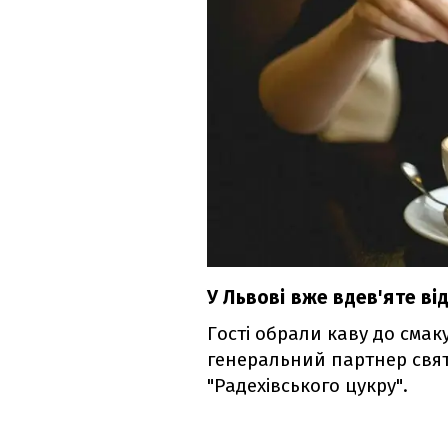
У Львові вже вдев'яте від
Гості обрали каву до смак
генеральний партнер свята
"Радехівського цукру".