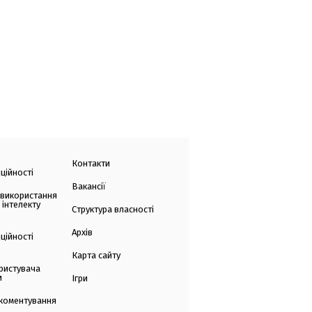
Контакти
ційності
Вакансії
 використання
 інтелекту
Структура власності
Архів
ційності
Карта сайту
ристувача
и
Ігри
коментування