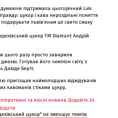
 думаючи підтримала цьогорічний Lviv
аправду: цукор і кава нероздільні поняття
 подарувати львів’янам це свято смаку
адехівський цукор ТМ Diamant Андрій
ки цього разу просто заварили
джезві. Готував його чемпіон світу з
ь Давіде Берті.
лю пригощав наймолодших відвідувачів
их кавоманів стіками цукру.
оперативні та якісні новини
Додайте 24
Додати
дехівський цукор" не зменшує темпів