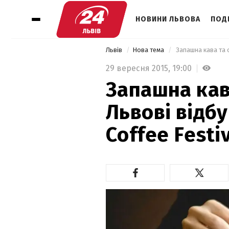
НОВИНИ ЛЬВОВА
ПОДІ
Львів
Нова тема
 Запашна кава та 
29 вересня 2015,
19:00
Запашна кав
Львові відб
Coffee Festi