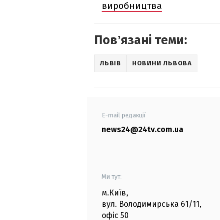
виробництва
Повʼязані теми:
ЛЬВІВ
НОВИНИ ЛЬВОВА
E-mail редакції
news24@24tv.com.ua
Ми тут:
м.Київ
,
вул. Володимирська
61/11,
офіс
50