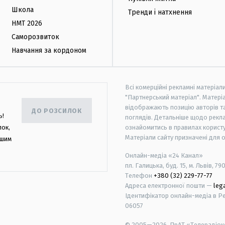
Школа
Тренди і натхнення
НМТ 2026
Саморозвиток
Навчання за кордоном
Всі комерційні рекламні матеріал
"Партнерський матеріал". Матеріа
відображають позицію авторів та 
ДО РОЗСИЛОК
ь!
поглядів. Детальніше щодо рекл
лок,
ознайомитись в правилах користу
Матеріали сайту призначені для 
ашим
Онлайн-медіа «24 Канал»
пл. Галицька, буд. 15, м. Львів, 79
Телефон
+380 (32) 229-77-77
Адреса електронної пошти —
leg
Ідентифікатор онлайн-медіа в Реє
06057
© 2005—2026,
ПрАТ «Телерадіоко