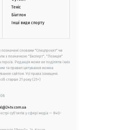
Теніс
Біатлон
Інші види спорту
и позначені словами "Спецпроєкт" чи
ли з позначкою "Експерт", "Позиція"
героїв. Редакція може не поділяти їхніх
ами та правил цитування можна
вання сайтом. Усі права захищені.
осіб старше
21 року (21+)
008
al@24tv.com.ua
стрі суб'єктів у сфері медіа — R40-
мпанія "Люкс"», 24 Канал.