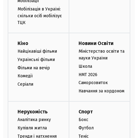
мобілізації
Мобілізація в Україні:
скільки осіб мобілізує
ТЦК
Кіно
Новини Освіти
Найцікавіші фільми
Міністерство освіти та
науки України
Українські фільми
Школа
Фільми на вечір
НМТ 2026
Комедії
Саморозвиток
Серіали
Навчання за кордоном
Нерухомість
Спорт
Аналітика ринку
Бокс
Купівля житла
Футбол
Тренди і натхнення
Теніс