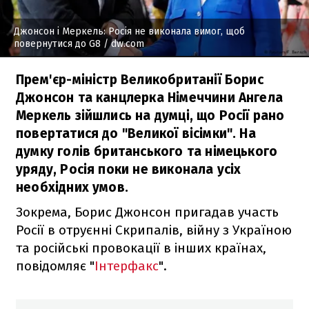
Джонсон і Меркель: Росія не виконала вимог, щоб
повернутися до G8
/ dw.com
Прем'єр-міністр Великобританії Борис
Джонсон та канцлерка Німеччини Ангела
Меркель зійшлись на думці, що Росії рано
повертатися до "Великої вісімки". На
думку голів британського та німецького
уряду, Росія поки не виконала усіх
необхідних умов.
Зокрема, Борис Джонсон пригадав участь
Росії в отруєнні Скрипалів, війну з Україною
та російські провокації в інших країнах,
повідомляє "
Інтерфакс
".