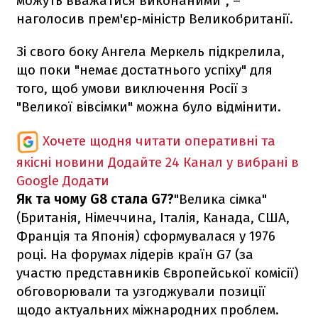
можуть вважатися виконаними", –
наголосив прем'єр-міністр Великобританії.
Зі свого боку Ангела Меркель підкрелила,
що поки "немає достатнього успіху" для
того, щоб умови виключення Росії з
"Великої вівсімки" можна було відмінити.
Хочете щодня читати оперативні та
якісні новини
Додайте 24 Канал у вибрані в
Google
Додати
Як та чому G8 стала G7?
"Велика сімка"
(Британія, Німеччина, Італія, Канада, США,
Франція та Японія) сформувалася у 1976
році. На форумах лідерів країн G7 (за
участю представників Європейської комісії)
обговорювали та узгоджували позиції
щодо актуальних міжнародних проблем.