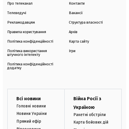
Про телеканал
Контакти
Телеведучі
Вакансії
Рекламодавцям
Структура власності
Правила користування
Архів
Політика конфіденційності
Карта сайту
Політика використання
Ігри
штучного інтелекту
Політика конфіденційності
додатку
Всі новини
Війна Росії з
Головні новини
Україною
Новини України
Ракетні обстріли
Прямий ефір
Карта бойових дій