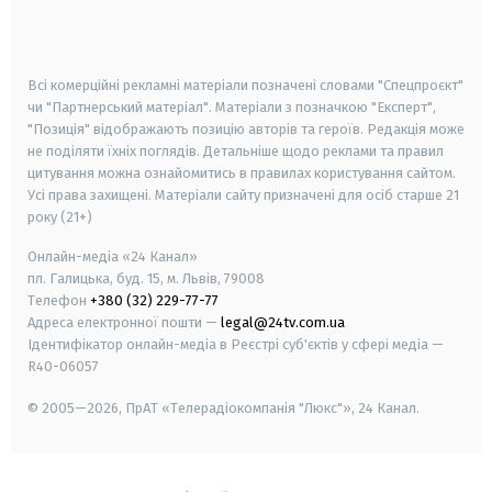
smart tv
samsung smart tv
Всі комерційні рекламні матеріали позначені словами "Спецпроєкт"
чи "Партнерський матеріал". Матеріали з позначкою "Експерт",
"Позиція" відображають позицію авторів та героїв. Редакція може
не поділяти їхніх поглядів. Детальніше щодо реклами та правил
цитування можна ознайомитись в правилах користування сайтом.
Усі права захищені.
Матеріали сайту призначені для осіб старше
21
року (21+)
Онлайн-медіа «24 Канал»
пл. Галицька, буд. 15, м. Львів, 79008
Телефон
+380 (32) 229-77-77
Адреса електронної пошти —
legal@24tv.com.ua
Ідентифікатор онлайн-медіа в Реєстрі суб'єктів у сфері медіа —
R40-06057
© 2005—2026,
ПрАТ «Телерадіокомпанія "Люкс"», 24 Канал.