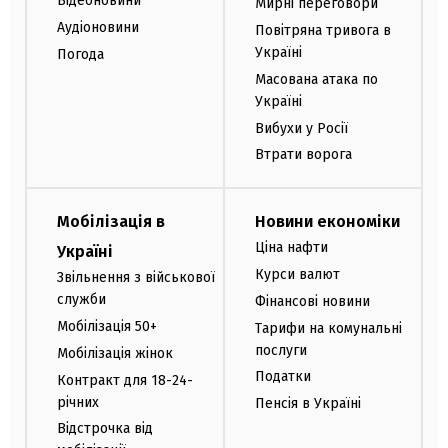
Відеоновини
Мирні переговори
Аудіоновини
Повітряна тривога в
Україні
Погода
Масована атака по
Україні
Вибухи у Росії
Втрати ворога
Мобілізація в
Новини економіки
Ціна нафти
Україні
Курси валют
Звільнення з військової
служби
Фінансові новини
Мобілізація 50+
Тарифи на комунальні
послуги
Мобілізація жінок
Податки
Контракт для 18-24-
річних
Пенсія в Україні
Відстрочка від