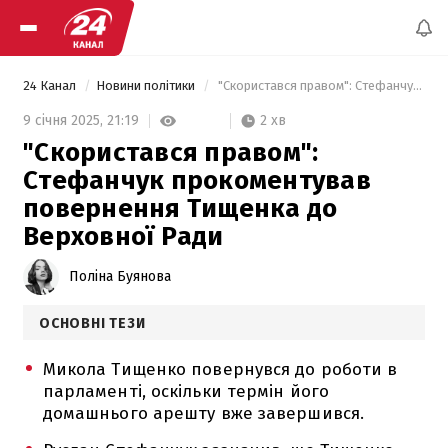
24 Канал
Новини політики
 "Скористався правом": Стефанчук прокоментував повернення Тищенка до Верховної Ради 
2 хв
9 січня 2025,
21:19
"Скористався правом":
Стефанчук прокоментував
повернення Тищенка до
Верховної Ради
Поліна Буянова
ОСНОВНІ ТЕЗИ
Микола Тищенко повернувся до роботи в
парламенті, оскільки термін його
домашнього арешту вже завершився.