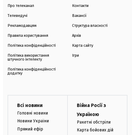
Про телеканал
Контакти
Телеведучі
Вакансії
Рекламодавцям
Структура власності
Правила користування
Архів
Політика конфіденційності
Карта сайту
Політика використання
Ігри
штучного інтелекту
Політика конфіденційності
додатку
Всі новини
Війна Росії з
Головні новини
Україною
Новини України
Ракетні обстріли
Прямий ефір
Карта бойових дій