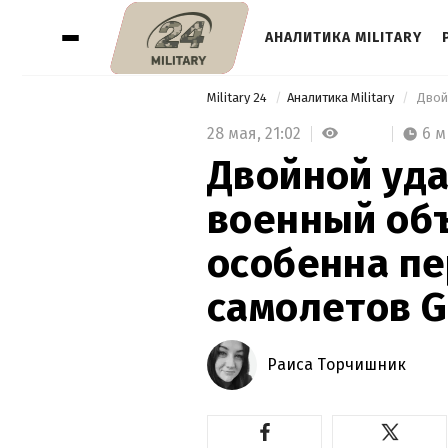
АНАЛИТИКА MILITARY
Military 24
Аналитика Military
28 мая,
21:02
6 
Двойной уда
военный объ
особенна пе
самолетов G
Раиса Торчишник