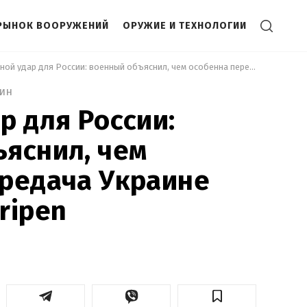
РЫНОК ВООРУЖЕНИЙ
ОРУЖИЕ И ТЕХНОЛОГИИ
 Двойной удар для России: военный объяснил, чем особенна передача Украине самолетов Gripen 
мин
р для России:
яснил, чем
редача Украине
ripen