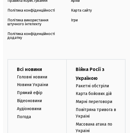
Правила користування
Архів
Політика конфіденційності
Карта сайту
Політика використання
Ігри
штучного інтелекту
Політика конфіденційності
додатку
Всі новини
Війна Росії з
Головні новини
Україною
Новини України
Ракетні обстріли
Прямий ефір
Карта бойових дій
Відеоновини
Мирні переговори
Аудіоновини
Повітряна тривога в
Україні
Погода
Масована атака по
Україні