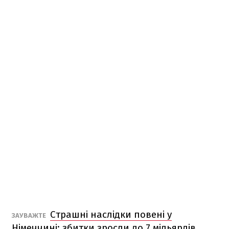
Страшні наслідки повені у
ЗАУВАЖТЕ
Німеччині: збитки зросли до 7 мільярдів