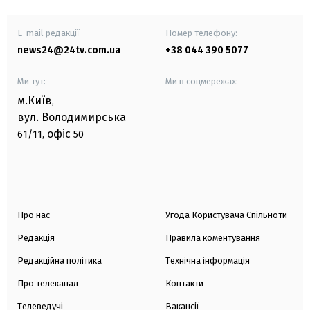
E-mail редакції
Номер телефону:
news24@24tv.com.ua
+38 044 390 5077
Ми тут:
Ми в соцмережах:
м.Київ
,
вул. Володимирська
офіс
61/11,
50
Про нас
Угода Користувача Спільноти
Редакція
Правила коментування
Редакційна політика
Технічна інформація
Про телеканал
Контакти
Телеведучі
Вакансії