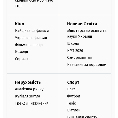
скільки осіб мобілізує
ТЦК
Кіно
Новини Освіти
Найцікавіші фільми
Міністерство освіти та
науки України
Українські фільми
Школа
Фільми на вечір
НМТ 2026
Комедії
Саморозвиток
Серіали
Навчання за кордоном
Нерухомість
Спорт
Аналітика ринку
Бокс
Купівля житла
Футбол
Тренди і натхнення
Теніс
Біатлон
Інші види спорту