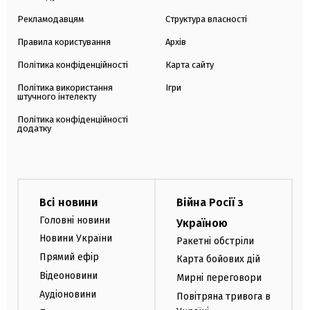
Рекламодавцям
Структура власності
Правила користування
Архів
Політика конфіденційності
Карта сайту
Політика використання
Ігри
штучного інтелекту
Політика конфіденційності
додатку
Всі новини
Війна Росії з
Головні новини
Україною
Новини України
Ракетні обстріли
Прямий ефір
Карта бойових дій
Відеоновини
Мирні переговори
Аудіоновини
Повітряна тривога в