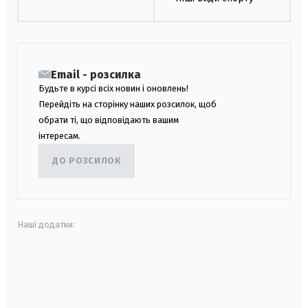
Email - розсилка
Будьте в курсі всіх новин і оновлень!
Перейдіть на сторінку наших розсилок, щоб
обрати ті, що відповідають вашим
інтересам.
ДО РОЗСИЛОК
Наші додатки:
android
apple
smart tv
samsung smart tv