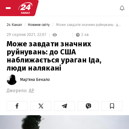
24 Канал
Новини світу
 Може завдати значних руйнувань:  до США наближається ураган Іда, люди налякані 
2 хв
29 серпня 2021,
22:07
Може завдати значних
руйнувань: до США
наближається ураган Іда,
люди налякані
Мар'яна Бекало
Джерело:
AP