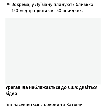
Зокрема, у Луїзіану планують близько
150 медпрацівників і 50 швидких.
Ураган Іда наближається до США: дивіться
відео
Іда насувається у роковини Катріни