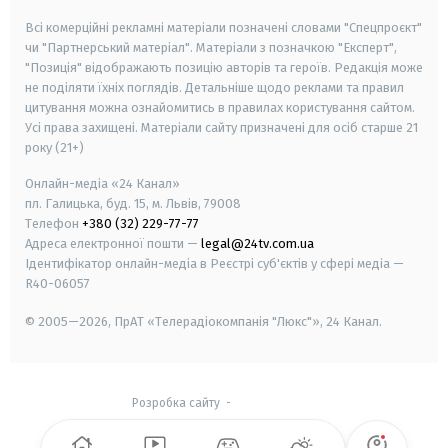
Всі комерційні рекламні матеріали позначені словами "Спецпроєкт"
чи "Партнерський матеріал". Матеріали з позначкою "Експерт",
"Позиція" відображають позицію авторів та героїв. Редакція може
не поділяти їхніх поглядів. Детальніше щодо реклами та правил
цитування можна ознайомитись в правилах користування сайтом.
Усі права захищені.
Матеріали сайту призначені для осіб старше
21
року (21+)
Онлайн-медіа «24 Канал»
пл. Галицька, буд. 15, м. Львів, 79008
Телефон
+380 (32) 229-77-77
Адреса електронної пошти —
legal@24tv.com.ua
Ідентифікатор онлайн-медіа в Реєстрі суб'єктів у сфері медіа —
R40-06057
© 2005—2026,
ПрАТ «Телерадіокомпанія "Люкс"», 24 Канал.
Розробка сайту
-