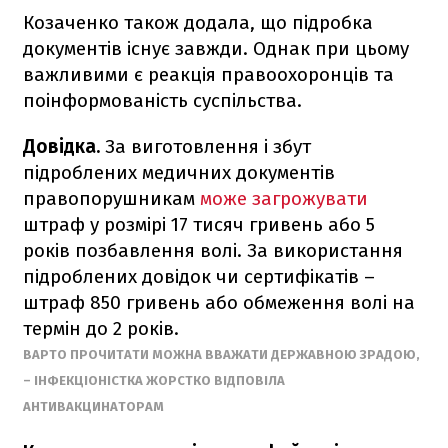
Козаченко також додала, що підробка
документів існує завжди. Однак при цьому
важливими є реакція правоохоронців та
поінформованість суспільства.
Довідка.
За виготовлення і збут
підроблених медичних документів
правопорушникам
може загрожувати
штраф у розмірі 17 тисяч гривень або 5
років позбавлення волі. За використання
підроблених довідок чи сертифікатів –
штраф 850 гривень або обмеження волі на
термін до 2 років.
ВАРТО ПРОЧИТАТИ МОЖНА ВВАЖАТИ ДЕРЖАВНОЮ ЗРАДОЮ,
– ІНФЕКЦІОНІСТКА ЖОРСТКО ВІДПОВІЛА
АНТИВАКЦИНАТОРАМ