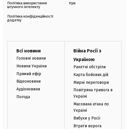
Політика використання
Ігри
штучного інтелекту
Політика конфіденційності
додатку
Всі новини
Війна Росії з
Головні новини
Україною
Новини України
Ракетні обстріли
Прямий ефір
Карта бойових дій
Відеоновини
Мирні переговори
Аудіоновини
Повітряна тривога в
Україні
Погода
Масована атака по
Україні
Вибухи у Росії
Втрати ворога