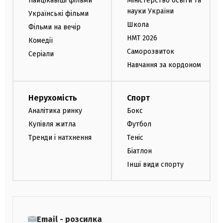
Найцікавіші фільми
Міністерство освіти та
науки України
Українські фільми
Школа
Фільми на вечір
НМТ 2026
Комедії
Саморозвиток
Серіали
Навчання за кордоном
Нерухомість
Спорт
Аналітика ринку
Бокс
Купівля житла
Футбол
Тренди і натхнення
Теніс
Біатлон
Інші види спорту
Email - розсилка