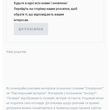
Будьте в курсі всіх новин і оновлень!
Перейдіть на сторінку наших розсилок, щоб
обрати ті, що відповідають вашим
інтересам.
ДО РОЗСИЛОК
Наші додатки:
android
apple
smart tv
samsung smart tv
Всі комерційні рекламні матеріали позначені словами "Спецпроєкт"
чи "Партнерський матеріал". Матеріали з позначкою "Експерт",
"Позиція" відображають позицію авторів та героїв. Редакція може
не поділяти їхніх поглядів. Детальніше щодо реклами та правил
цитування можна ознайомитись в правилах користування сайтом.