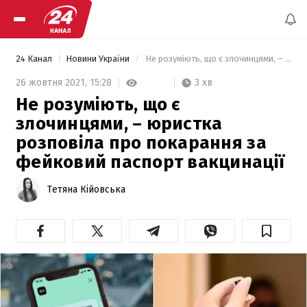
24 Канал
Новини України
 Не розуміють, що є злочинцями, – юристка розповіла про покарання за фейковий паспорт вакцинації 
3 хв
26 жовтня 2021,
15:28
Не розуміють, що є
злочинцями, – юристка
розповіла про покарання за
фейковий паспорт вакцинації
Тетяна Кійовська