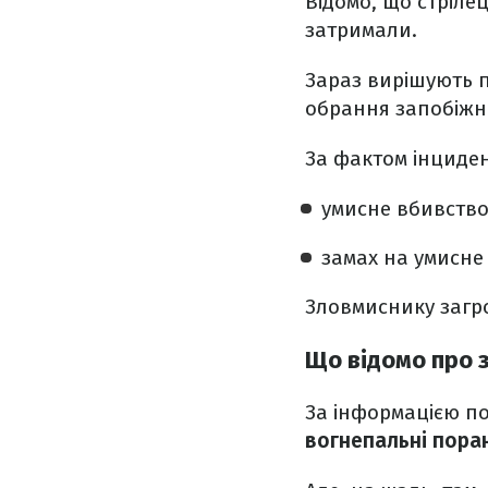
Відомо, що стріле
затримали.
Зараз вирішують п
обрання запобіжно
За фактом інциден
умисне вбивство
замах на умисне
Зловмиснику заг
Що відомо про 
За інформацією пол
вогнепальні пора