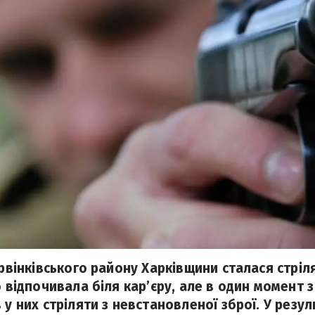
арвінківського району Харківщини сталася стріл
б відпочивала біля кар’єру, але в один момент 
 у них стріляти з невстановленої зброї. У резул