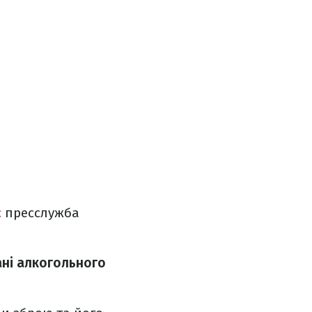
є
пресслужба
ані алкогольного