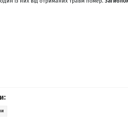
, один із них від отриманих травм помер.
Загиблом
и:
НИ