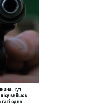
янина. Тут
з лісу вийшов
ьтаті одна