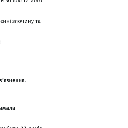
и зброю та його
єнні злочину та
:
в’язнення.
римали