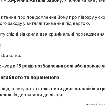
ць –
53-річний жителя району.
У чоловіка вилучил
итання про повідомлення йому про підозру у ско
го заходу у вигляді тримання під вартою.
ту слідчі відкрили два кримінальні провадження
;
 вбивство.
рожує
до 15 років позбавлення волі або довічне у
загиблого та пораненого
іції, в результаті стрілянини
двоє чоловіків от
нення
. Їх доправили до лікарні.