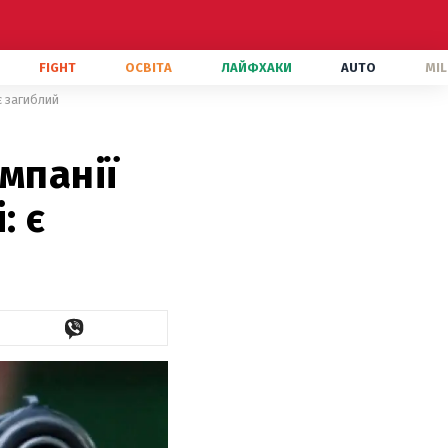
FIGHT
ОСВІТА
ЛАЙФХАКИ
AUTO
MIL
є загиблий
мпанії
: є