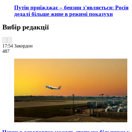
Путін приїжджає – бензин з'являється: Росія
дедалі більше живе в режимі показухи
Вибір редакції
17:54
Закордон
487