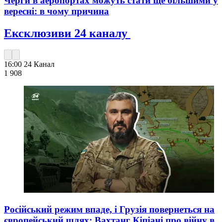
Черги в аеропортах можуть стати ще більшими у
вересні: в чому причина
Ексклюзиви 24 каналу
16:00
24 Канал
1 908
Російський режим впаде, і Грузія повернеться на
європейський шлях: Вахтанг Кіпіані про війну в