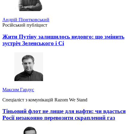
Андрій Піонтковський
Російський публіцист
Жити Путіну залишилось недовго: що змінить
зустріч Зеленського і Сі
Максим Гардус
Спеціаліст з комунікацій Razom We Stand
Тіньовий флот не лише для нафти: чи вдасться
Росії незаконно перевозити скраплений газ