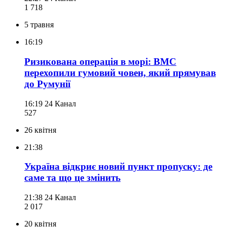
1 718
5 травня
16:19
Ризикована операція в морі: ВМС
перехопили гумовий човен, який прямував
до Румунії
16:19
24 Канал
527
26 квітня
21:38
Україна відкриє новий пункт пропуску: де
саме та що це змінить
21:38
24 Канал
2 017
20 квітня