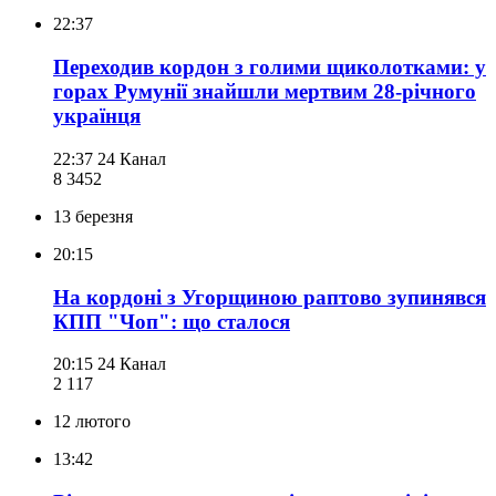
22:37
Переходив кордон з голими щиколотками: у
горах Румунії знайшли мертвим 28-річного
українця
22:37
24 Канал
8 345
2
13 березня
20:15
На кордоні з Угорщиною раптово зупинявся
КПП "Чоп": що сталося
20:15
24 Канал
2 117
12 лютого
13:42