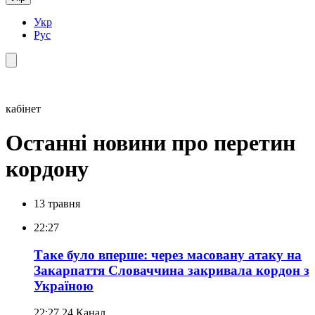
Укр
Рус
кабінет
Останні новини про перетин
кордону
13 травня
22:27
Таке було вперше: через масовану атаку на
Закарпаття Словаччина закривала кордон з
Україною
22:27
24 Канал