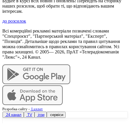
Будьте в курсі всіх новин і оновлень! Перейдіть на сторінку
наших розсилок, щоб обрати ті, що відповідають вашим
інтересам.
до розсилок
Всі комерційні рекламні матеріали позначені словами
"Спецпроєкт", "Партнерський матеріал", "Експерт",
"Позиція". Детальніше щодо реклами та правил цитування
можна ознайомитись в правилах користування сайтом. Усі
права захищені. © 2005—
2026
, ПрАТ «Телерадіокомпанія
"Люкс"», 24 Канал.
Розробка сайту
-
Luxnet
24 канал
TV
ігри
сервіси