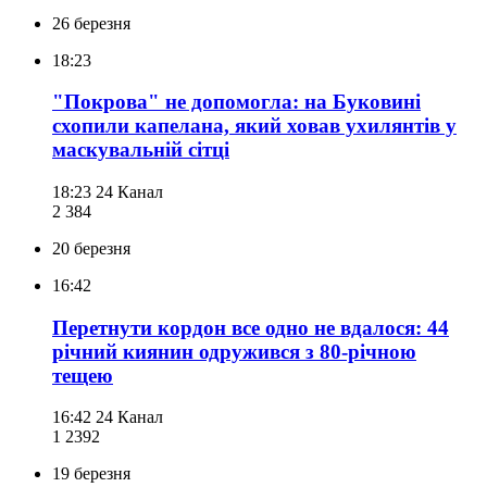
26 березня
18:23
"Покрова" не допомогла: на Буковині
схопили капелана, який ховав ухилянтів у
маскувальній сітці
18:23
24 Канал
2 384
20 березня
16:42
Перетнути кордон все одно не вдалося: 44
річний киянин одружився з 80-річною
тещею
16:42
24 Канал
1 239
2
19 березня