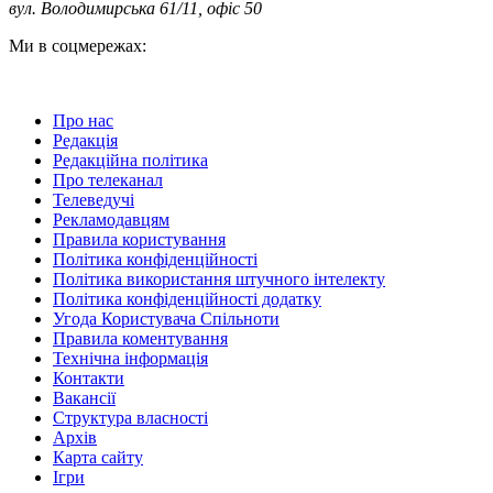
вул. Володимирська 61/11, офіс 50
Ми в соцмережах:
Про нас
Редакція
Редакційна політика
Про телеканал
Телеведучі
Рекламодавцям
Правила користування
Політика конфіденційності
Політика використання штучного інтелекту
Політика конфіденційності додатку
Угода Користувача Спільноти
Правила коментування
Технічна інформація
Контакти
Вакансії
Структура власності
Архів
Карта сайту
Ігри