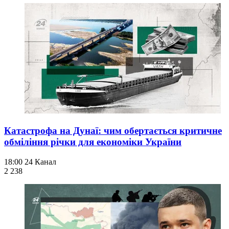
Катастрофа на Дунаї: чим обертається критичне
обміління річки для економіки України
18:00
24 Канал
2 238