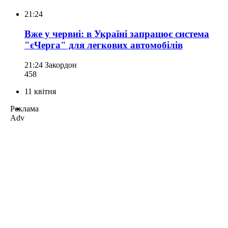
21:24
Вже у червні: в Україні запрацює система
"єЧерга" для легкових автомобілів
21:24
Закордон
458
11 квітня
Реклама
Adv