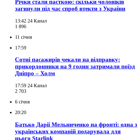
Річки стали пасткою: скільки чоловіків
загинули під час спроб втекти з України
13:42
24 Канал
1 896
11 січня
17:59
Сотні пасажирів чекали на відправку:
прикордонники на 9 годин затримали поїзд
Дніпро – Холм
17:59
24 Канал
2 703
6 січня
20:20
Батько Дарії Мельниченко на фронті: одна з
українських компаній подарувала для
нього Starlink