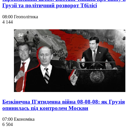
Грузії та політичний розворот Тбілісі
08:00
Геополітика
4 144
Безкінечна П'ятиденна війна 08-08-08: як Грузія
опинилась під контролем Москви
07:00
Економіка
6 504