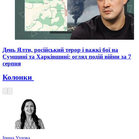
День Ялти, російський терор і важкі бої на
Сумщині та Харківщині: огляд подій війни за 7
серпня
Колонки
Ірина Узлова