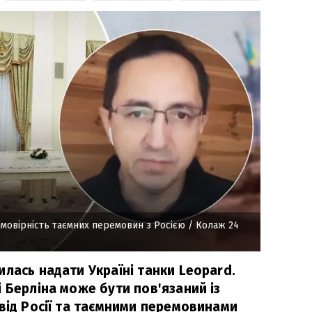
ймовірність таємних перемовин з Росією
/ Колаж 24
лась надати Україні танки Leopard.
 Берліна може бути пов'язаний із
від Росії та таємними перемовинами