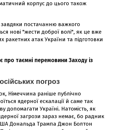
матичний корпус до цього також
о завдяки постачанню важкого
ться нові "жести доброї волі", як це вже
х ракетних атак України та підготовки
є про таємні перемовини Заходу із
російських погроз
ок, Німеччина раніше публічно
оїться ядерної ескалації й саме так
у допомагати Україні. Натомість, як
ядерної загрози зараз немає, бо радник
США Дональда Трампа Джон Болтон