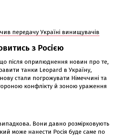
ив передачу Україні винищувачів
овитись з Росією
 що після оприлюднення новин про те,
равити танки Leopard в Україну,
знову стали погрожувати Німеччині та
стороною конфлікту й зоною ураження
випадкова. Вони давно розмірковують
кий може нанести Росія буде саме по