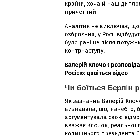
країни, хоча й наш дипло
причетний.
Аналітик не виключає, щ
озброєння, у Росії відбуду
було раніше після потужни
контрнаступу.
Валерій Клочок розповіда
Росією: дивіться відео
Чи боїться Берлін 
Як зазначив Валерій Клоч
визнавала, що, начебто, б
аргументувала свою відмов
вважає Клочок, реальної 
колишнього президента 