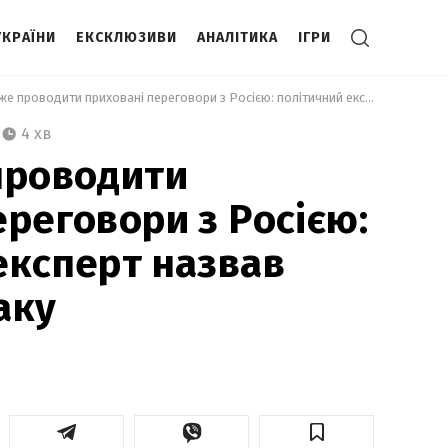
УКРАЇНИ
ЕКСКЛЮЗИВИ
АНАЛІТИКА
ІГРИ
 Захід може проводити приховані переговори з Росією: політичний експерт назвав головну ознаку 
4 хв
проводити
ереговори з Росією:
експерт назвав
аку