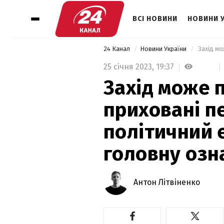
ВСІ НОВИНИ
НОВИНИ 
24 Канал
Новини України
25 січня 2023,
19:37
Захід може 
приховані п
політичний 
головну озн
Антон Літвіненко