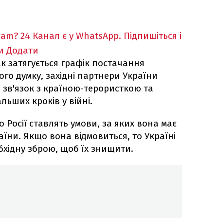
ram?
24 Канал є у WhatsApp. Підпишіться і
и
Додати
ак затягується графік постачання
ого думку, західні партнери України
зв'язок з країною-терористкою та
ьших кроків у війні.
 Росії ставлять умови, за яких вона має
аїни. Якщо вона відмовиться, то Україні
бхідну зброю, щоб їх знищити.