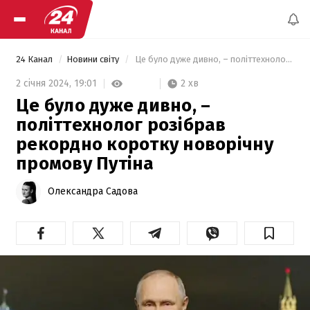
24 Канал
Новини світу
 Це було дуже дивно, – політтехнолог розібрав рекордно коротку новорічну промову Путіна 
2 хв
2 січня 2024,
19:01
Це було дуже дивно, –
політтехнолог розібрав
рекордно коротку новорічну
промову Путіна
Олександра Садова