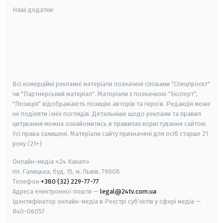
Наші додатки:
android
apple
smart tv
samsung smart tv
Всі комерційні рекламні матеріали позначені словами "Спецпроєкт"
чи "Партнерський матеріал". Матеріали з позначкою "Експерт",
"Позиція" відображають позицію авторів та героїв. Редакція може
не поділяти їхніх поглядів. Детальніше щодо реклами та правил
цитування можна ознайомитись в правилах користування сайтом.
Усі права захищені.
Матеріали сайту призначені для осіб старше
21
року (21+)
Онлайн-медіа «24 Канал»
пл. Галицька, буд. 15, м. Львів, 79008
Телефон
+380 (32) 229-77-77
Адреса електронної пошти —
legal@24tv.com.ua
Ідентифікатор онлайн-медіа в Реєстрі суб'єктів у сфері медіа —
R40-06057