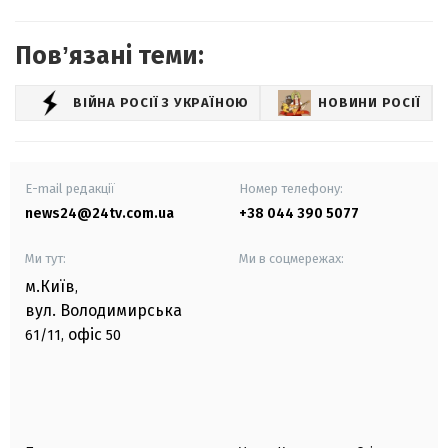
Повʼязані теми:
ВІЙНА РОСІЇ З УКРАЇНОЮ
НОВИНИ РОСІЇ
E-mail редакції
Номер телефону:
news24@24tv.com.ua
+38 044 390 5077
Ми тут:
Ми в соцмережах:
м.Київ
,
вул. Володимирська
офіс
61/11,
50