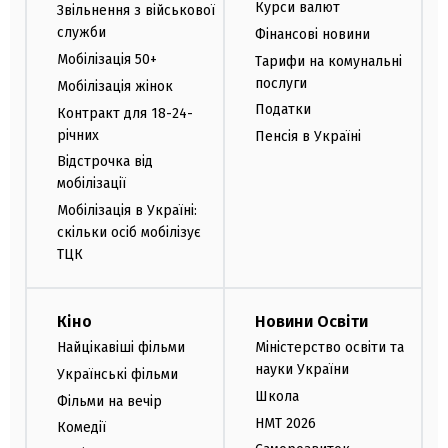
Курси валют
Звільнення з військової
служби
Фінансові новини
Мобілізація 50+
Тарифи на комунальні
послуги
Мобілізація жінок
Податки
Контракт для 18-24-
річних
Пенсія в Україні
Відстрочка від
мобілізації
Мобілізація в Україні:
скільки осіб мобілізує
ТЦК
Кіно
Новини Освіти
Найцікавіші фільми
Міністерство освіти та
науки України
Українські фільми
Школа
Фільми на вечір
НМТ 2026
Комедії