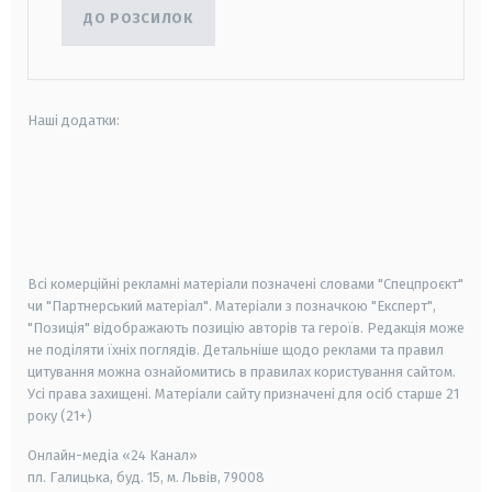
ДО РОЗСИЛОК
Наші додатки:
android
apple
smart tv
samsung smart tv
Всі комерційні рекламні матеріали позначені словами "Спецпроєкт"
чи "Партнерський матеріал". Матеріали з позначкою "Експерт",
"Позиція" відображають позицію авторів та героїв. Редакція може
не поділяти їхніх поглядів. Детальніше щодо реклами та правил
цитування можна ознайомитись в правилах користування сайтом.
Усі права захищені.
Матеріали сайту призначені для осіб старше
21
року (21+)
Онлайн-медіа «24 Канал»
пл. Галицька, буд. 15, м. Львів, 79008