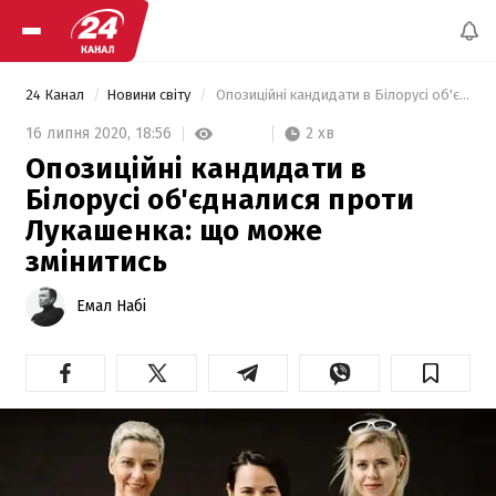
24 Канал
Новини світу
 Опозиційні кандидати в Білорусі об'єдналися проти Лукашенка: що може змінитись 
2 хв
16 липня 2020,
18:56
Опозиційні кандидати в
Білорусі об'єдналися проти
Лукашенка: що може
змінитись
Емал Набі