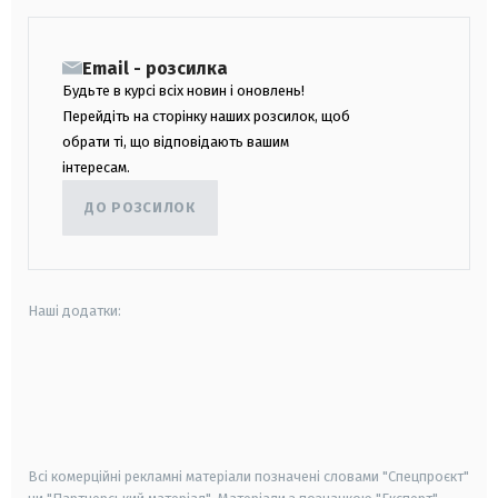
Email - розсилка
Будьте в курсі всіх новин і оновлень!
Перейдіть на сторінку наших розсилок, щоб
обрати ті, що відповідають вашим
інтересам.
ДО РОЗСИЛОК
Наші додатки:
android
apple
smart tv
samsung smart tv
Всі комерційні рекламні матеріали позначені словами "Спецпроєкт"