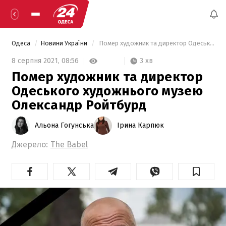
Одеса
Новини України
 Помер художник та директор Одеського художнього музею Олександр Ройтбурд 
3 хв
8 серпня 2021,
08:56
Помер художник та директор
Одеського художнього музею
Олександр Ройтбурд
Альона Гогунська
Ірина Карпюк
Джерело:
The Babel