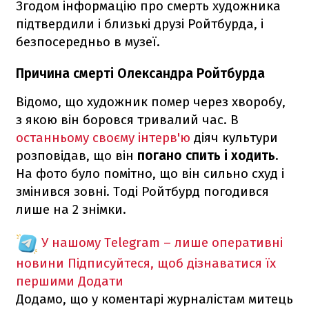
Згодом інформацію про смерть художника
підтвердили і близькі друзі Ройтбурда, і
безпосередньо в музеї.
Причина смерті Олександра Ройтбурда
Відомо, що художник помер через хворобу,
з якою він боровся тривалий час. В
останньому своєму інтерв'ю
діяч культури
розповідав, що він
погано спить і ходить.
На фото було помітно, що він сильно схуд і
змінився зовні. Тоді Ройтбурд погодився
лише на 2 знімки.
У нашому Telegram – лише оперативні
новини
Підписуйтеся, щоб дізнаватися їх
першими
Додати
Додамо, що у коментарі журналістам митець