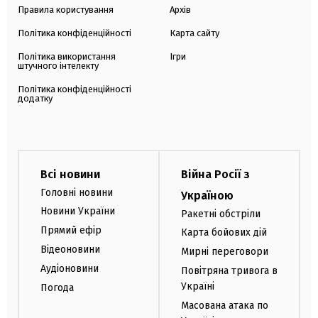
Правила користування
Архів
Політика конфіденційності
Карта сайту
Політика використання
Ігри
штучного інтелекту
Політика конфіденційності
додатку
Всі новини
Війна Росії з
Головні новини
Україною
Новини України
Ракетні обстріли
Прямий ефір
Карта бойових дій
Відеоновини
Мирні переговори
Аудіоновини
Повітряна тривога в
Україні
Погода
Масована атака по