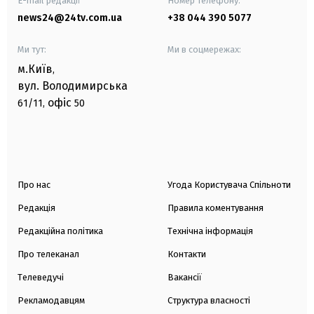
E-mail редакції
Номер телефону:
news24@24tv.com.ua
+38 044 390 5077
Ми тут:
Ми в соцмережах:
м.Київ
,
вул. Володимирська
офіс
61/11,
50
Про нас
Угода Користувача Спільноти
Редакція
Правила коментування
Редакційна політика
Технічна інформація
Про телеканал
Контакти
Телеведучі
Вакансії
Рекламодавцям
Структура власності