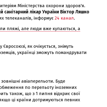
ритеріям Міністерства охорони здоров'я.
й санітарний лікар України Віктор Ляшко
ких телеканалів, інформує
24 канал
.
или пляжі, але люди вже купаються, а
у Євросоюзі, як очікується, знімуть
оземців, українці зможуть помандрувати
 зовнішні авіаперельоти. Буде
обмеження по перельоту іноземних
ить також, що з 1 липня відкриє свої
 якщо ці країни дотримуються певних