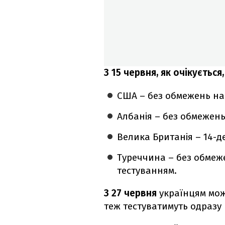
З 15 червня, як очікуєтьс
США – без обмежень на 
Албанія – без обмежень
Велика Британія – 14-д
Туреччина – без обмеже
тестуванням.
З 27 червня
українцям мо
теж тестуватимуть одразу 