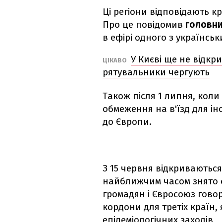
Ці регіони відповідають к
Про це повідомив
головни
в ефірі одного з українсь
У Києві ще не відкр
ЦІКАВО
рятувальники чергують
Також після 1 липня, коли 
обмеження на в'їзд для ін
до Європи.
З 15 червня відкриваються
найближчим часом знято 
громадян і Євросоюз говор
кордони для третіх країн,
епідеміологічних заходів,