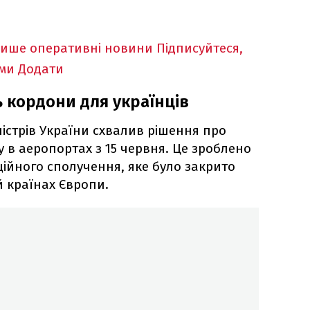
лише оперативні новини
Підписуйтеся,
ими
Додати
ь кордони для українців
істрів України схвалив рішення про
у в аеропортах з 15 червня. Це зроблено
ційного сполучення, яке було закрито
й країнах Європи.