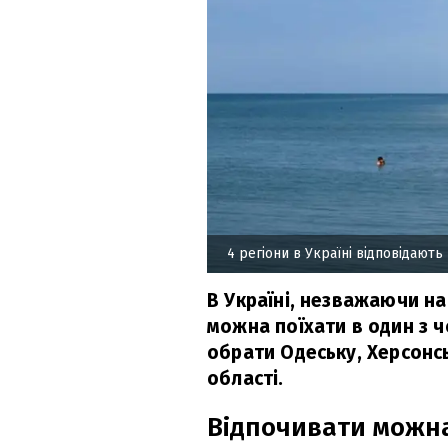
4 регіони в Україні відповідают
В Україні, незважаючи на
можна поїхати в один з 
обрати Одеську, Херсонсь
області.
Відпочивати можна