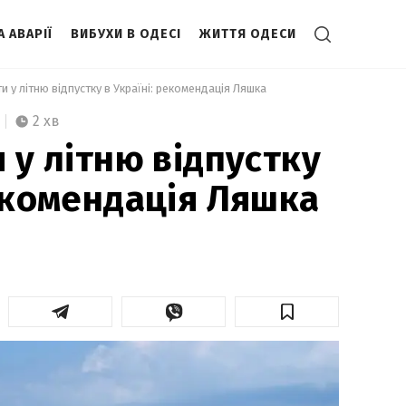
А АВАРІЇ
ВИБУХИ В ОДЕСІ
ЖИТТЯ ОДЕСИ
ти у літню відпустку в Україні: рекомендація Ляшка 
2 хв
 у літню відпустку
рекомендація Ляшка