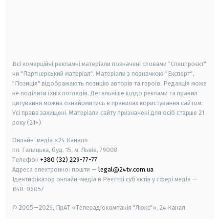
android
apple
smart tv
samsung smart tv
Всі комерційні рекламні матеріали позначені словами "Спецпроєкт"
чи "Партнерський матеріал". Матеріали з позначкою "Експерт",
"Позиція" відображають позицію авторів та героїв. Редакція може
не поділяти їхніх поглядів. Детальніше щодо реклами та правил
цитування можна ознайомитись в правилах користування сайтом.
Усі права захищені.
Матеріали сайту призначені для осіб старше
21
року (21+)
Онлайн-медіа «24 Канал»
пл. Галицька, буд. 15, м. Львів, 79008
Телефон
+380 (32) 229-77-77
Адреса електронної пошти —
legal@24tv.com.ua
Ідентифікатор онлайн-медіа в Реєстрі суб'єктів у сфері медіа —
R40-06057
© 2005—2026,
ПрАТ «Телерадіокомпанія "Люкс"», 24 Канал.