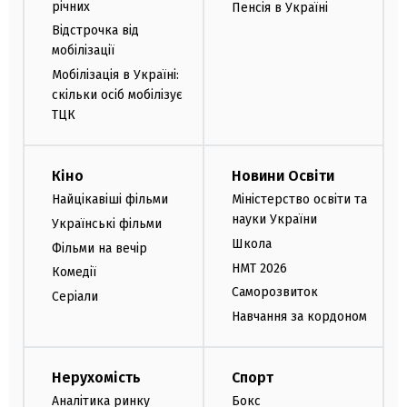
річних
Пенсія в Україні
Відстрочка від
мобілізації
Мобілізація в Україні:
скільки осіб мобілізує
ТЦК
Кіно
Новини Освіти
Найцікавіші фільми
Міністерство освіти та
науки України
Українські фільми
Школа
Фільми на вечір
НМТ 2026
Комедії
Саморозвиток
Серіали
Навчання за кордоном
Нерухомість
Спорт
Аналітика ринку
Бокс