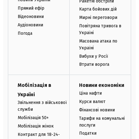
Ракетні обстріли
Прямий ефір
Карта бойових дій
Відеоновини
Мирні переговори
Аудіоновини
Повітряна тривога в
Україні
Погода
Масована атака по
Україні
Вибухи у Росії
Втрати ворога
Мобілізація в
Новини економіки
Ціна нафти
Україні
Курси валют
Звільнення з військової
служби
Фінансові новини
Мобілізація 50+
Тарифи на комунальні
послуги
Мобілізація жінок
Податки
Контракт для 18-24-