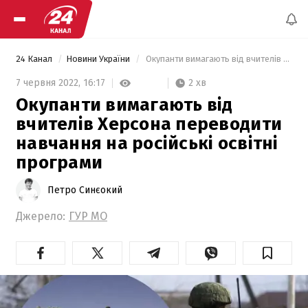
24 Канал
Новини України
 Окупанти вимагають від вчителів Херсона переводити навчання на російські освітні програми 
2 хв
7 червня 2022,
16:17
Окупанти вимагають від
вчителів Херсона переводити
навчання на російські освітні
програми
Петро Синєокий
Джерело:
ГУР МО