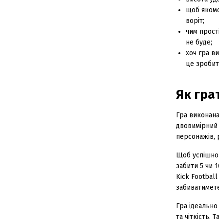
щоб якомо
воріт;
чим прості
не буде;
хоч гра в
це зробит
Як грат
Гра виконана
двовимірний 
персонажів, 
Щоб успішно 
забити 5 чи 1
Kick Footbal
забиватимете
Гра ідеально
та чіткість. 