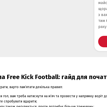
майс
щора
з ва
тим 
раху
а Free Kick Football: гайд для почат
рати, варто пам’ятати декілька правил:
 гол, вам треба натиснути на м’яч та провести у напрямку воріт до 
те спробувати вдарити;
ару також регулюється, проте потребує більше тренувань;