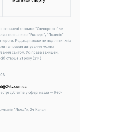
Інші види спорту
и позначені словами "Спецпроєкт" чи
ли з позначкою "Експерт", "Позиція"
героїв. Редакція може не поділяти їхніх
ами та правил цитування можна
вання сайтом. Усі права захищені.
осіб старше
21 року (21+)
008
al@24tv.com.ua
стрі суб'єктів у сфері медіа — R40-
мпанія "Люкс"», 24 Канал.
smart tv
samsung smart tv