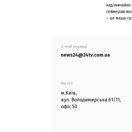
надзвичайно 
геймерам мож
– це ваша гр
E-mail редакції
news24@24tv.com.ua
Ми тут:
м.Київ
,
вул. Володимирська
61/11,
офіс
50