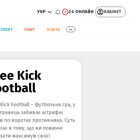
УКР
24 ОНЛАЙН
КАБІНЕТ
СПОРТ
FIGHT
ОСВІТА
ree Kick
ootball
 Kick Football – футбольна гра, у
 гравець забиває штрафні
и по воротах противника. Суть
гає в тому, що ви повинні
зати максимум своєї