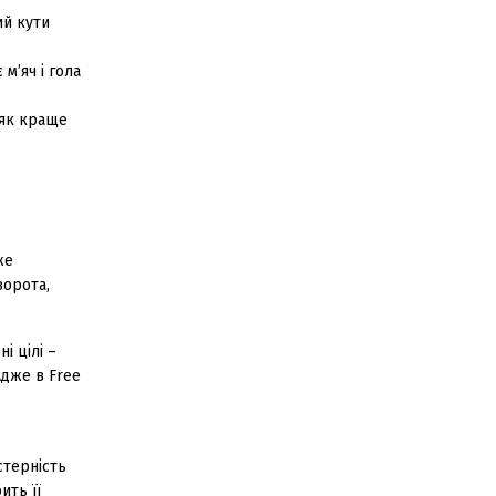
ий кути
м’яч і гола
 як краще
же
ворота,
і цілі –
Адже в Free
стерність
ить її