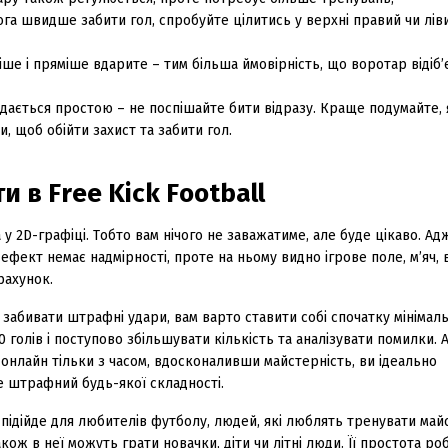
га швидше забити гол, спробуйте цілитись у верхні правий чи лів
ше і пряміше вдарите – тим більша ймовірність, що воротар відіб’є 
идається простою – не поспішайте бити відразу. Краще подумайте,
и, щоб обійти захист та забити гол.
и в Free Kick Football
 у 2D-графіці. Тобто вам нічого не заважатиме, але буде цікаво. Ад
ефект немає надмірності, проте на ньому видно ігрове поле, м’яч, 
рахунок.
забивати штрафні удари, вам варто ставити собі спочатку мінімальн
0 голів і поступово збільшувати кількість та аналізувати помилки. 
l онлайн тільки з часом, вдосконаливши майстерність, ви ідеально
 штрафний будь-якої складності.
 підійде для любителів футболу, людей, які люблять тренувати май
Також в неї можуть грати новачки, діти чи літні люди. Її простота роб