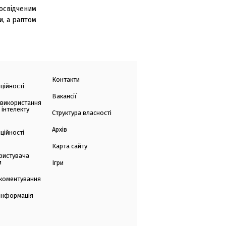
освідченим
и, а раптом
Контакти
ційності
Вакансії
 використання
 інтелекту
Структура власності
Архів
ційності
Карта сайту
ристувача
и
Ігри
коментування
 інформація