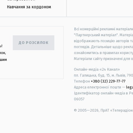
Навчання за кордоном
Всі комерційні рекламні матеріал
"Партнерський матеріал". Матеріа
відображають позицію авторів та 
ДО РОЗСИЛОК
ь!
поглядів. Детальніше щодо рекл
лок,
ознайомитись в правилах користу
Матеріали сайту призначені для 
ашим
Онлайн-медіа «24 Канал»
пл. Галицька, буд. 15, м. Львів, 79
Телефон
+380 (32) 229-77-77
Адреса електронної пошти —
leg
Ідентифікатор онлайн-медіа в Реє
06057
© 2005—2026,
ПрАТ «Телерадіоко
android
apple