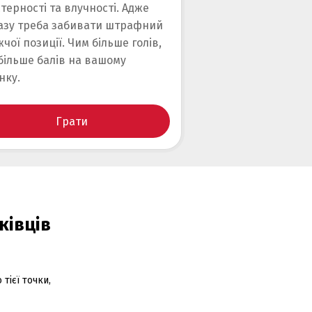
терності та влучності. Адже
зу треба забивати штрафний
жчої позиції. Чим більше голів,
більше балів на вашому
нку.
Грати
ківців
тієї точки,