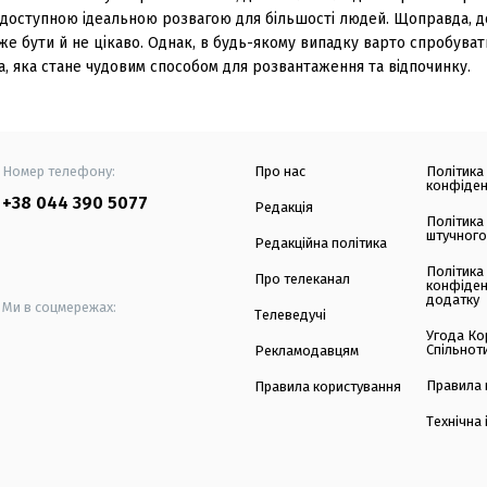
доступною ідеальною розвагою для більшості людей. Щоправда, д
е бути й не цікаво. Однак, в будь-якому випадку варто спробуват
а, яка стане чудовим способом для розвантаження та відпочинку.
Номер телефону:
Про нас
Політика
конфіден
+38 044 390 5077
Редакція
Політика
штучного
Редакційна політика
Політика
Про телеканал
конфіден
додатку
Ми в соцмережах:
Телеведучі
Угода Ко
Спільнот
Рекламодавцям
Правила 
Правила користування
Технічна