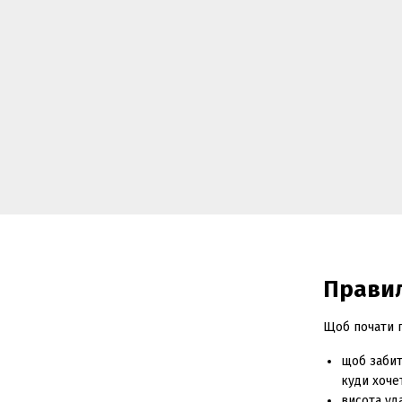
Правил
Щоб почати г
щоб забити
куди хоче
висота уд