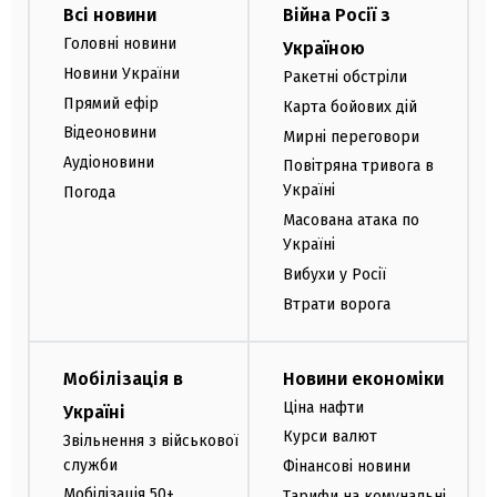
Всі новини
Війна Росії з
Головні новини
Україною
Новини України
Ракетні обстріли
Прямий ефір
Карта бойових дій
Відеоновини
Мирні переговори
Аудіоновини
Повітряна тривога в
Україні
Погода
Масована атака по
Україні
Вибухи у Росії
Втрати ворога
Мобілізація в
Новини економіки
Ціна нафти
Україні
Курси валют
Звільнення з військової
служби
Фінансові новини
Мобілізація 50+
Тарифи на комунальні