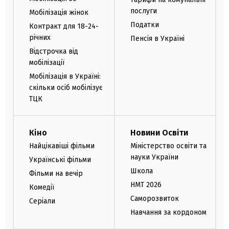
послуги
Мобілізація жінок
Податки
Контракт для 18-24-
річних
Пенсія в Україні
Відстрочка від
мобілізації
Мобілізація в Україні:
скільки осіб мобілізує
ТЦК
Кіно
Новини Освіти
Найцікавіші фільми
Міністерство освіти та
науки України
Українські фільми
Школа
Фільми на вечір
НМТ 2026
Комедії
Саморозвиток
Серіали
Навчання за кордоном