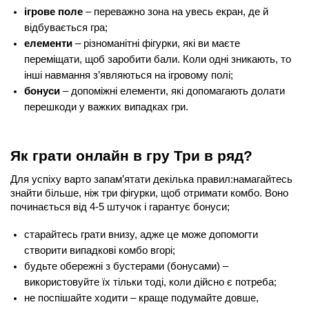
ігрове поле
 – переважно зона на увесь екран, де й 
відбувається гра;
елементи
 – різноманітні фігурки, які ви маєте 
переміщати, щоб заробити бали. Коли одні зникають, то 
інші навмання з’являються на ігровому полі;
бонуси
 – допоміжні елементи, які допомагають долати 
перешкоди у важких випадках гри.
Як грати онлайн в гру Три в ряд? 
Для успіху варто запам’ятати декілька правил:намагайтесь 
знайти більше, ніж три фігурки, щоб отримати комбо. Воно 
починається від 4-5 штучок і гарантує бонуси;
старайтесь грати внизу, адже це може допомогти 
створити випадкові комбо вгорі;
будьте обережні з бустерами (бонусами) – 
використовуйте їх тільки тоді, коли дійсно є потреба;
не поспішайте ходити – краще подумайте довше, 