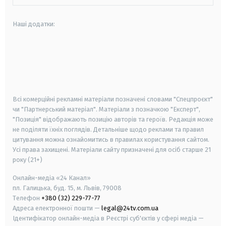
Наші додатки:
android
apple
smart tv
samsung smart tv
Всі комерційні рекламні матеріали позначені словами "Спецпроєкт"
чи "Партнерський матеріал". Матеріали з позначкою "Експерт",
"Позиція" відображають позицію авторів та героїв. Редакція може
не поділяти їхніх поглядів. Детальніше щодо реклами та правил
цитування можна ознайомитись в правилах користування сайтом.
Усі права захищені.
Матеріали сайту призначені для осіб старше
21
року (21+)
Онлайн-медіа «24 Канал»
пл. Галицька, буд. 15, м. Львів, 79008
Телефон
+380 (32) 229-77-77
Адреса електронної пошти —
legal@24tv.com.ua
Ідентифікатор онлайн-медіа в Реєстрі суб'єктів у сфері медіа —