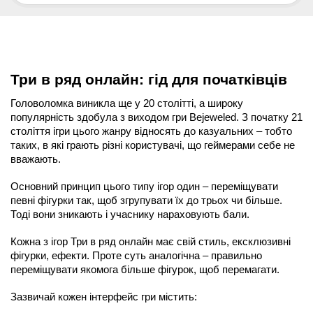
Три в ряд онлайн: гід для початківців
Головоломка виникла ще у 20 столітті, а широку 
популярність здобула з виходом гри Bejeweled. З початку 21 
століття ігри цього жанру відносять до казуальних – тобто 
таких, в які грають різні користувачі, що геймерами себе не 
вважають. 
Основний принцип цього типу ігор один – переміщувати 
певні фігурки так, щоб згрупувати їх до трьох чи більше. 
Тоді вони зникають і учаснику нараховують бали. 
Кожна з ігор Три в ряд онлайн має свій стиль, ексклюзивні 
фігурки, ефекти. Проте суть аналогічна – правильно 
переміщувати якомога більше фігурок, щоб перемагати.
Зазвичай кожен інтерфейс гри містить: