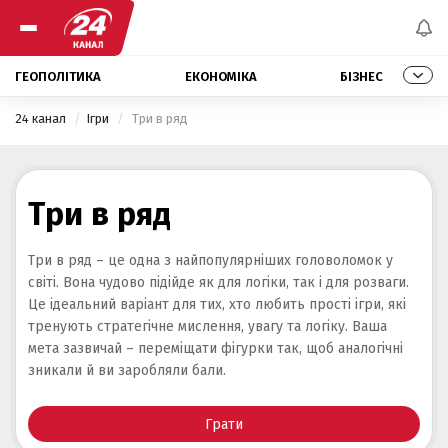
ГЕОПОЛІТИКА
ЕКОНОМІКА
БІЗНЕС
24 канал
Ігри
 Три в ряд 
Три в ряд
Три в ряд – це одна з найпопулярніших головоломок у
світі. Вона чудово підійде як для логіки, так і для розваги.
Це ідеальний варіант для тих, хто любить прості ігри, які
тренують стратегічне мислення, увагу та логіку. Ваша
мета зазвичай – переміщати фігурки так, щоб аналогічні
зникали й ви заробляли бали.
Грати