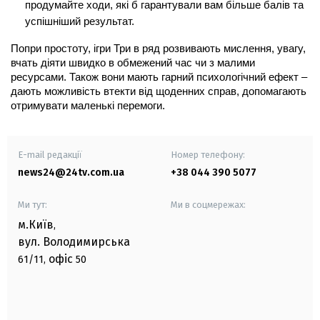
продумайте ходи, які б гарантували вам більше балів та 
успішніший результат.  
Попри простоту, ігри Три в ряд розвивають мислення, увагу, 
вчать діяти швидко в обмежений час чи з малими 
ресурсами. Також вони мають гарний психологічний ефект – 
дають можливість втекти від щоденних справ, допомагають 
отримувати маленькі перемоги.
E-mail редакції
Номер телефону:
news24@24tv.com.ua
+38 044 390 5077
Ми тут:
Ми в соцмережах:
м.Київ
,
вул. Володимирська
офіс
61/11,
50