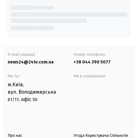
E-mail редакції
Номер телефону:
news24@24tv.com.ua
+38 044 390 5077
Ми тут:
Ми в соцмережах:
м.Київ
,
вул. Володимирська
офіс
61/11,
50
Про нас
Угода Користувача Спільноти