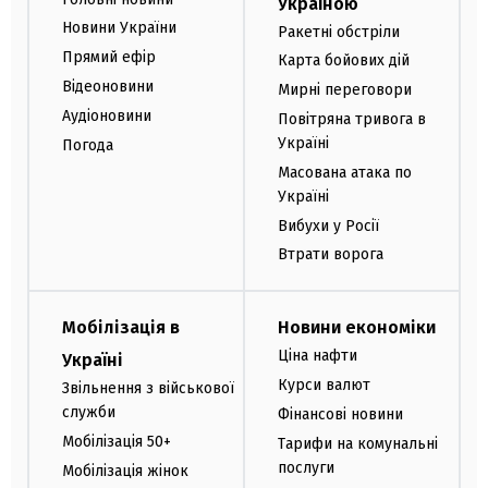
Україною
Новини України
Ракетні обстріли
Прямий ефір
Карта бойових дій
Відеоновини
Мирні переговори
Аудіоновини
Повітряна тривога в
Україні
Погода
Масована атака по
Україні
Вибухи у Росії
Втрати ворога
Мобілізація в
Новини економіки
Ціна нафти
Україні
Курси валют
Звільнення з військової
служби
Фінансові новини
Мобілізація 50+
Тарифи на комунальні
послуги
Мобілізація жінок