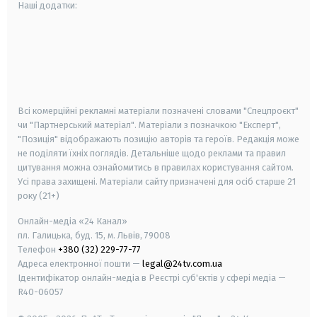
Наші додатки:
android
apple
smart tv
samsung smart tv
Всі комерційні рекламні матеріали позначені словами "Спецпроєкт"
чи "Партнерський матеріал". Матеріали з позначкою "Експерт",
"Позиція" відображають позицію авторів та героїв. Редакція може
не поділяти їхніх поглядів. Детальніше щодо реклами та правил
цитування можна ознайомитись в правилах користування сайтом.
Усі права захищені.
Матеріали сайту призначені для осіб старше
21
року (21+)
Онлайн-медіа «24 Канал»
пл. Галицька, буд. 15, м. Львів, 79008
Телефон
+380 (32) 229-77-77
Адреса електронної пошти —
legal@24tv.com.ua
Ідентифікатор онлайн-медіа в Реєстрі суб'єктів у сфері медіа —
R40-06057