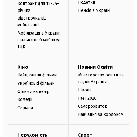
Податки
Контракт для 18-24-
річних
Пенсія в Україні
Відстрочка від
мобілізації
Мобілізація в Україні:
скільки осіб мобілізує
ТЦК
Кіно
Новини Освіти
Найцікавіші фільми
Міністерство освіти та
науки України
Українські фільми
Школа
Фільми на вечір
НМТ 2026
Комедії
Саморозвиток
Серіали
Навчання за кордоном
Нерухомість
Спорт