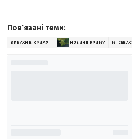
Повʼязані теми:
ВИБУХИ В КРИМУ
НОВИНИ КРИМУ
М. СЕВАСТ