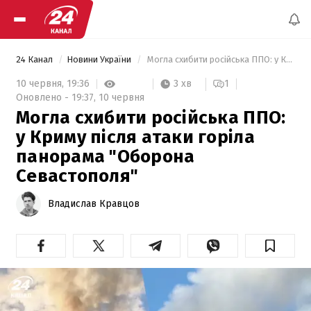
24 Канал
Новини України
 Могла схибити російська ППО: у Криму після атаки горіла панорама "Оборона Севастополя" 
3 хв
10 червня,
19:36
1
Оновлено -
19:37,
10 червня
Могла схибити російська ППО:
у Криму після атаки горіла
панорама "Оборона
Севастополя"
Владислав Кравцов