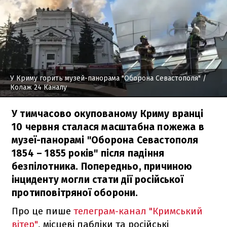
У Криму горить музей-панорама "Оборона Севастополя"
/
Колаж 24 Каналу
У тимчасово окупованому Криму вранці
10 червня сталася масштабна пожежа в
музеї-панорамі "Оборона Севастополя
1854 – 1855 років" після падіння
безпілотника. Попередньо, причиною
інциденту могли стати дії російської
протиповітряної оборони.
Про це пише
телеграм-канал "Кримський
вітер"
, місцеві пабліки та російські