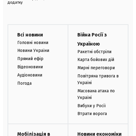
додатку
Всі новини
Війна Росії з
Головні новини
Україною
Новини України
Ракетні обстріли
Прямий ефір
Карта бойових дій
Відеоновини
Мирні переговори
Аудіоновини
Повітряна тривога в
Україні
Погода
Масована атака по
Україні
Вибухи у Росії
Втрати ворога
Мобілізація в
Новини економіки