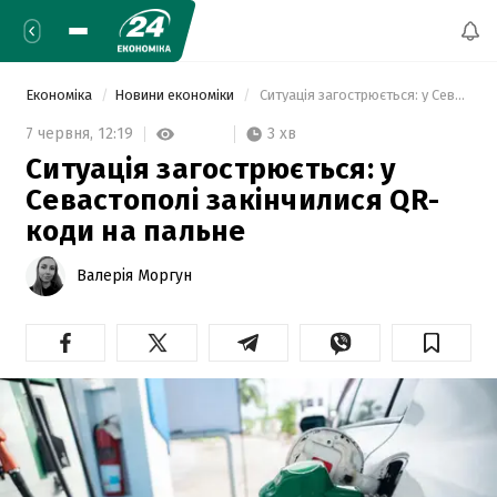
Економіка
Новини економіки
 Ситуація загострюється: у Севастополі закінчилися QR-коди на пальне 
3 хв
7 червня,
12:19
Ситуація загострюється: у
Севастополі закінчилися QR-
коди на пальне
Валерія Моргун