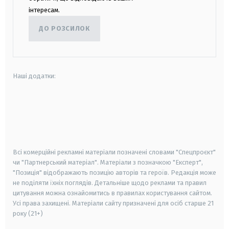
інтересам.
ДО РОЗСИЛОК
Наші додатки:
android
apple
smart tv
samsung smart tv
Всі комерційні рекламні матеріали позначені словами "Спецпроєкт"
чи "Партнерський матеріал". Матеріали з позначкою "Експерт",
"Позиція" відображають позицію авторів та героїв. Редакція може
не поділяти їхніх поглядів. Детальніше щодо реклами та правил
цитування можна ознайомитись в правилах користування сайтом.
Усі права захищені.
Матеріали сайту призначені для осіб старше
21
року (21+)