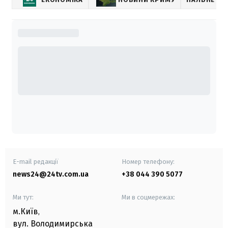
E-mail редакції
Номер телефону:
news24@24tv.com.ua
+38 044 390 5077
Ми тут:
Ми в соцмережах:
м.Київ
,
вул. Володимирська