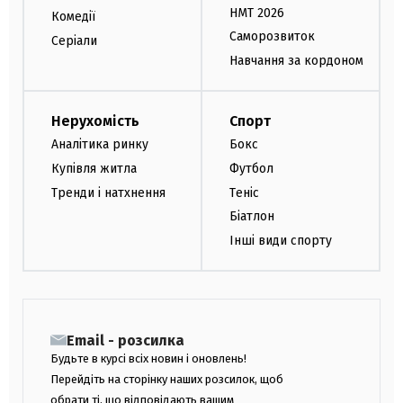
НМТ 2026
Комедії
Саморозвиток
Серіали
Навчання за кордоном
Нерухомість
Спорт
Аналітика ринку
Бокс
Купівля житла
Футбол
Тренди і натхнення
Теніс
Біатлон
Інші види спорту
Email - розсилка
Будьте в курсі всіх новин і оновлень!
Перейдіть на сторінку наших розсилок, щоб
обрати ті, що відповідають вашим