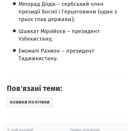
Мілорад Додік – сербський член
президії Боснії і Герцеговини (один з
трьох глав держави);
Шавкат Мірзійоєв – президент
Узбекистану;
Емомалі Рахмон – президент
Таджикистану.
Повʼязані теми:
НОВИНИ ПОЛІТИКИ
E-mail редакції
Номер телефону: