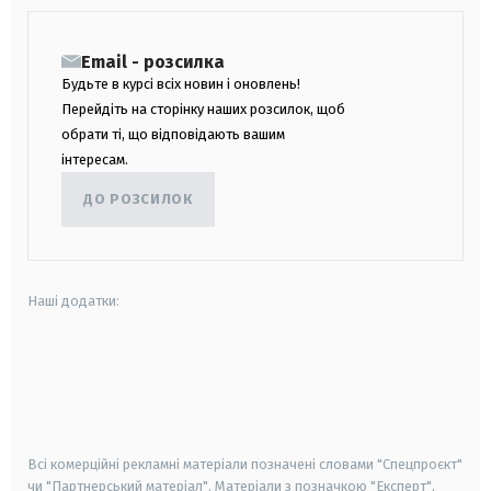
Email - розсилка
Будьте в курсі всіх новин і оновлень!
Перейдіть на сторінку наших розсилок, щоб
обрати ті, що відповідають вашим
інтересам.
ДО РОЗСИЛОК
Наші додатки:
android
apple
smart tv
samsung smart tv
Всі комерційні рекламні матеріали позначені словами "Спецпроєкт"
чи "Партнерський матеріал". Матеріали з позначкою "Експерт",