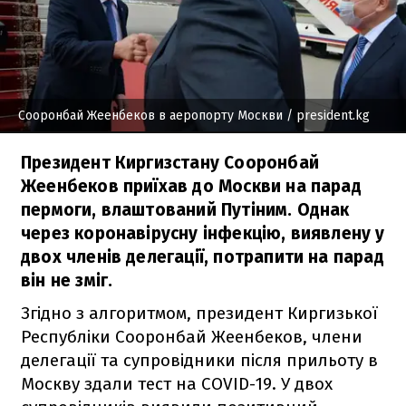
Сооронбай Жеенбеков в аеропорту Москви
/ president.kg
Президент Киргизстану Сооронбай
Жеенбеков приїхав до Москви на парад
пермоги, влаштований Путіним. Однак
через коронавірусну інфекцію, виявлену у
двох членів делегації, потрапити на парад
він не зміг.
Згідно з алгоритмом, президент Киргизької
Республіки Сооронбай Жеенбеков, члени
делегації та супровідники після прильоту в
Москву здали тест на COVID-19. У двох