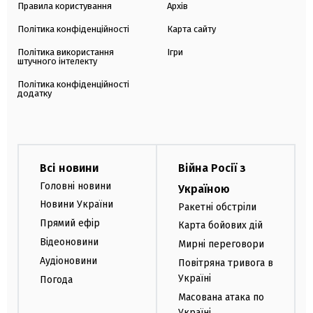
Правила користування
Архів
Політика конфіденційності
Карта сайту
Політика використання
Ігри
штучного інтелекту
Політика конфіденційності
додатку
Всі новини
Війна Росії з
Головні новини
Україною
Новини України
Ракетні обстріли
Прямий ефір
Карта бойових дій
Відеоновини
Мирні переговори
Аудіоновини
Повітряна тривога в
Україні
Погода
Масована атака по
Україні