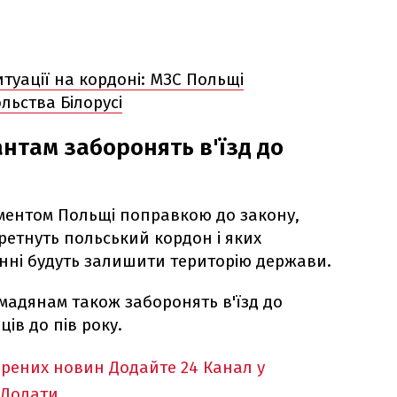
туації на кордоні: МЗС Польщі
льства Білорусі
нтам заборонять в'їзд до
ментом Польщі поправкою до закону,
еретнуть польський кордон і яких
инні будуть залишити територію держави.
омадянам також заборонять в'їзд до
ців до пів року.
ірених новин
Додайте 24 Канал у
Додати