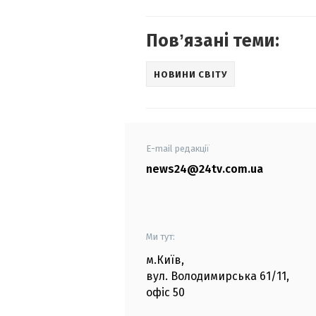
Повʼязані теми:
НОВИНИ СВІТУ
E-mail редакції
news24@24tv.com.ua
Ми тут:
м.Київ
,
вул. Володимирська
61/11,
офіс
50