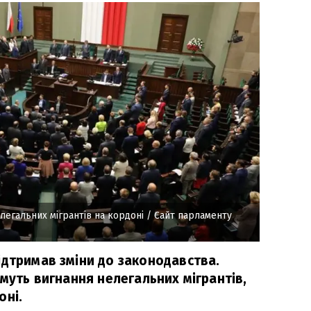
легальних мігрантів на кордоні
/ Сайт парламенту
ідтримав зміни до законодавства.
имуть вигнання нелегальних мігрантів,
оні.