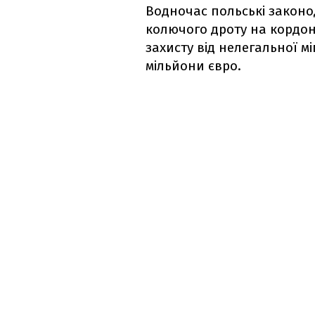
Водночас польські законо
колючого дроту на кордоні
захисту від нелегальної м
мільйони євро.