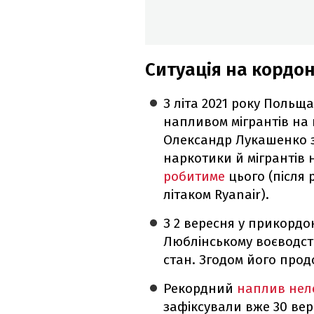
Ситуація на кордон
З літа 2021 року Польща
напливом мігрантів на 
Олександр Лукашенко з
наркотики й мігрантів 
робитиме
цього (після 
літаком Ryanair).
З 2 вересня у прикордон
Люблінському воєводст
стан. Згодом його прод
Рекордний
наплив нел
зафіксували вже 30 ве