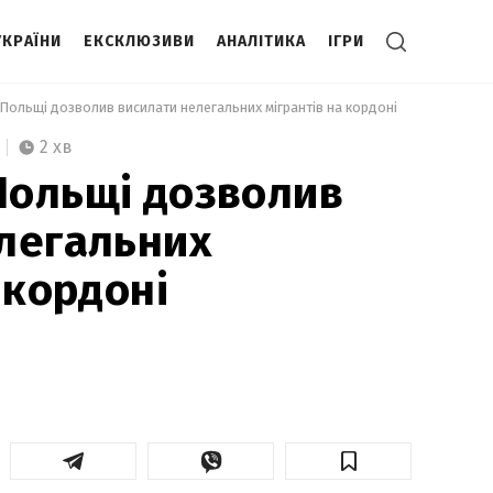
УКРАЇНИ
ЕКСКЛЮЗИВИ
АНАЛІТИКА
ІГРИ
Польщі дозволив висилати нелегальних мігрантів на кордоні 
2 хв
Польщі дозволив
легальних
 кордоні