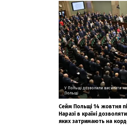
У Польщі дозволили висилати не
Польщі
Сейм Польщі 14 жовтня п
Наразі в країні дозволят
яких затримають на корд