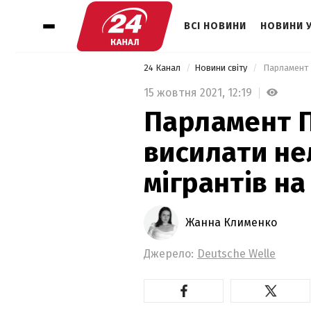
ВСІ НОВИНИ
НОВИНИ 
24 Канал
Новини світу
 Парламент 
15 жовтня 2021,
12:19
Парламент 
висилати не
мігрантів на
Жанна Клименко
Джерело:
Deutsche Welle