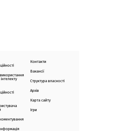
Контакти
ційності
Вакансії
 використання
 інтелекту
Структура власності
Архів
ційності
Карта сайту
ристувача
и
Ігри
коментування
 інформація