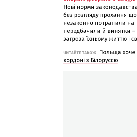
Нові норми законодавства
без розгляду прохання що
незаконно потрапили на 
передбачили й винятки – д
загроза їхньому життю і св
Польща хоче 
ЧИТАЙТЕ ТАКОЖ
кордоні з Білоруссю