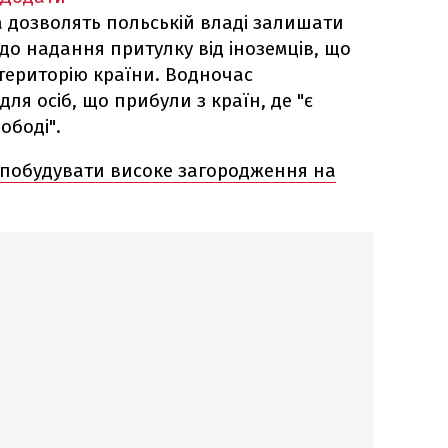
 дозволять польській владі залишати
до надання притулку від іноземців, що
територію країни. Водночас
ля осіб, що прибули з країн, де "є
ободі".
побудувати високе загородження на