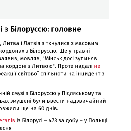
і з Білоруссю: головне
, Литва і Латвія зіткнулися з масовим
кордонах з Білоруссю. Ще у травні
аявив, мовляв, "Мінськ досі зупиняв
на кордоні з Литвою". Проте надалі
не
реакції світової спільноти на інцидент з
ній смузі з Білоруссю у Підляському та
вах змушені були ввести надзвичайний
овжили ще на 60 днів.
егалів
із Білорусі – 473 за добу – у Польщі
ресня