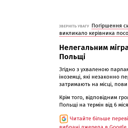
Погіршення си
ЗВЕРНІТЬ УВАГУ
викликало керівника посо
Нелегальним мігра
Польщі
Згідно з ухваленою парла
іноземці, які незаконно п
затримають на місці, пов
Крім того, відповідним гр
Польщі на термін від 6 міся
Читайте більше перев
вибрані джерела в Google